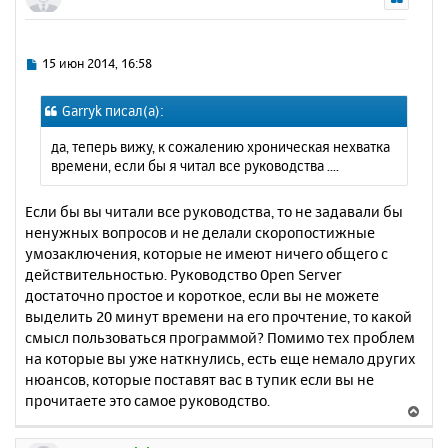
н
у
т
ь
С
15 июн 2014, 16:58
с
о
о
я
Garryk писал(а):
б
к
щ
н
да, теперь вижу, к сожалению хроническая нехватка
е
а
времени, если бы я читал все руководства ....
н
ч
и
а
е
Если бы вы читали все руководства, то не задавали бы
л
ненужных вопросов и не делали скоропостижные
у
умозаключения, которые не имеют ничего общего с
действительностью. Руководство Open Server
достаточно простое и короткое, если вы не можете
выделить 20 минут времени на его прочтение, то какой
смысл пользоваться программой? Помимо тех проблем
на которые вы уже наткнулись, есть еще немало других
нюансов, которые поставят вас в тупик если вы не
прочитаете это самое руководство.
В
е
р