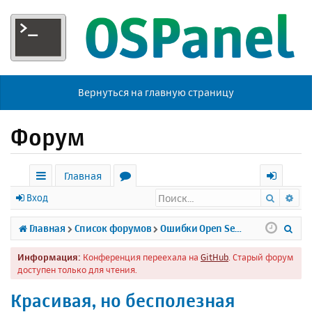
Вернуться на главную страницу
Форум
Главная
Поиск
Ра
с
о
х
Вход
ы
р
о
П
Главная
Список форумов
Ошибки Open Server
л
у
д
о
Информация:
Конференция переехала на
GitHub
. Старый форум
к
м
и
доступен только для чтения.
и
ы
с
Красивая, но бесполезная
к