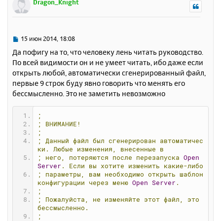
Dragon_Knight
н
у
т
ь
С
15 июн 2014, 18:08
с
о
Да пофигу на то, что человеку лень читать руководство.
о
я
По всей видимости он и не умеет читать, ибо даже если
б
к
открыть любой, автоматически сгенерированный файл,
щ
н
е
первые 9 строк буду явно говорить что менять его
а
н
бессмысленно. Это не заметить невозможно
ч
и
а
е
л
;
у
;
ВНИМАНИЕ!
;
;
Данный
файл
был
сгенерирован
автоматичес
ки.
Любые
изменения,
внесенные
в
;
него,
потеряются
после
перезапуска
Open
Server
.
Если
вы
хотите
изменить
какие-либо
;
параметры,
вам
необходимо
открыть
шаблон
конфигурации
через
меню
Open
Server
.
;
;
Пожалуйста,
не
изменяйте
этот
файл,
это
бессмысленно.
;