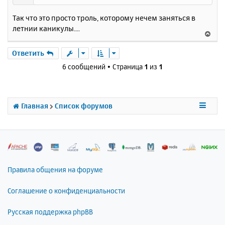
Так что это просто троль, которому нечем заняться в
летнии каникулы....
В
е
р
Ответить
н
6 сообщений • Страница
1
из
1
у
т
ь
с
Главная
Список форумов
я
к
н
а
ч
а
л
Правила общения на форуме
у
Соглашение о конфиденциальности
Русская поддержка phpBB