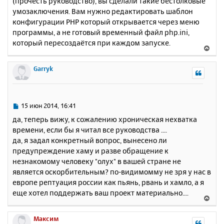
(прочесть руководство), вы сделали такие бестолковые
умозаключения. Вам нужно редактировать шаблон
конфигурации PHP который открывается через меню
программы, а не готовый временный файл php.ini,
который пересоздаётся при каждом запуске.
В
е
р
Garryk
н
у
т
ь
С
15 июн 2014, 16:41
с
о
да, теперь вижу, к сожалению хроническая нехватка
о
я
времени, если бы я читал все руководства ....
б
к
да, я задал конкретный вопрос, вынесено ли
щ
н
е
предупреждение хаму и разве обращение к
а
н
незнакомому человеку "олух" в вашей стране не
ч
и
а
является оскорбительным? по-видимомму не зря у нас в
е
л
европе рептуация россии как пьянь, рвань и хамло, а я
у
еще хотел поддержать ваш проект материально....
В
е
р
Максим