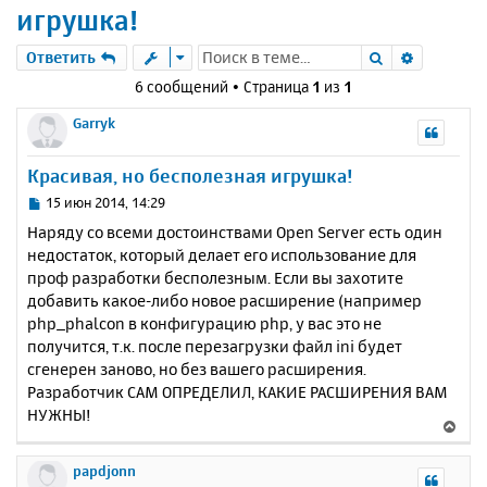
игрушка!
Поиск
Расшире
Ответить
6 сообщений • Страница
1
из
1
Garryk
Красивая, но бесполезная игрушка!
С
15 июн 2014, 14:29
о
Наряду со всеми достоинствами Open Server есть один
о
недостаток, который делает его использование для
б
проф разработки бесполезным. Если вы захотите
щ
е
добавить какое-либо новое расширение (например
н
php_phalcon в конфигурацию php, у вас это не
и
получится, т.к. после перезагрузки файл ini будет
е
сгенерен заново, но без вашего расширения.
Разработчик САМ ОПРЕДЕЛИЛ, КАКИЕ РАСШИРЕНИЯ ВАМ
НУЖНЫ!
В
е
р
papdjonn
н