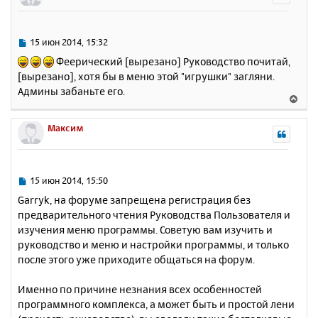
у
т
ь
С
15 июн 2014, 15:32
с
о
Феерический [вырезано] Руководство почитай,
о
я
[вырезано], хотя бы в меню этой "игрушки" загляни.
б
к
Админы забаньте его.
щ
н
В
е
а
е
н
ч
р
Максим
и
а
н
е
л
у
у
т
ь
С
15 июн 2014, 15:50
с
о
Garryk, на форуме запрещена регистрация без
о
я
предварительного чтения Руководства Пользователя и
б
к
изучения меню программы. Советую вам изучить и
щ
н
е
руководство и меню и настройки программы, и только
а
н
после этого уже приходите общаться на форум.
ч
и
а
е
л
Именно по причине незнания всех особенностей
у
программного комплекса, а может быть и простой лени