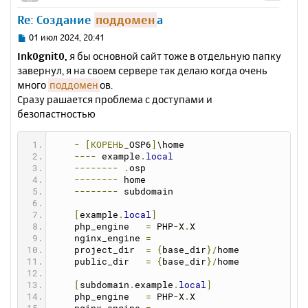
и
а
у
е
Re: Создание
поддомен
а
л
т
у
ь
С
01 июл 2024, 20:41
с
о
Ink0gnit0,
я бы основной сайт тоже в отдельную папку
о
я
завернул, я на своем сервере так делаю когда очень
б
к
много
поддомен
ов.
щ
н
е
Сразу рашается проблема с доступами и
а
н
безопастностью
ч
и
а
е
л
-
[КОРЕНЬ
_OSP6
]
\home
у
----
 example
.
local
--------
.
osp
--------
 home
--------
 subdomain
[
example
.
local
]
    php_engine   
=
 PHP
-
X
.
X
    nginx_engine 
=
    project_dir  
=
{
base_dir
}/
home
    public_dir   
=
{
base_dir
}/
home
[
subdomain
.
example
.
local
]
    php_engine   
=
 PHP
-
X
.
X