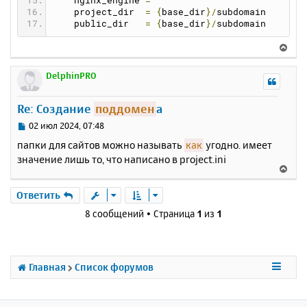
    nginx_engine 
=
    project_dir  
=
{
base_dir
}/
subdomain
    public_dir   
=
{
base_dir
}/
subdomain
В
е
р
DelphinPRO
н
у
Re: Создание
поддомен
а
т
ь
С
02 июл 2024, 07:48
с
о
папки для сайтов можно называть
как
угодно. имеет
о
я
значение лишь то, что написано в project.ini
б
к
В
щ
н
е
е
а
р
Ответить
н
ч
н
и
8 сообщений • Страница
1
из
1
а
у
е
л
т
у
ь
с
Главная
Список форумов
я
к
н