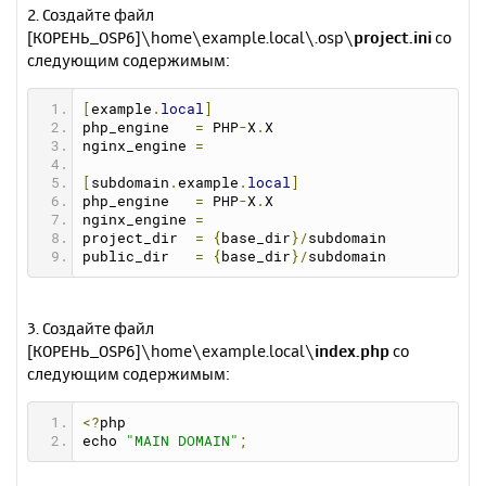
2. Создайте файл
[КОРЕНЬ_OSP6]\home\example.local\.osp\
project.ini
со
следующим содержимым:
[
example
.
local
]
php_engine   
=
 PHP
-
X
.
X
nginx_engine 
=
[
subdomain
.
example
.
local
]
php_engine   
=
 PHP
-
X
.
X
nginx_engine 
=
project_dir  
=
{
base_dir
}/
subdomain
public_dir   
=
{
base_dir
}/
subdomain
3. Создайте файл
[КОРЕНЬ_OSP6]\home\example.local\
index.php
со
следующим содержимым:
<?
php 
echo 
"MAIN DOMAIN"
;