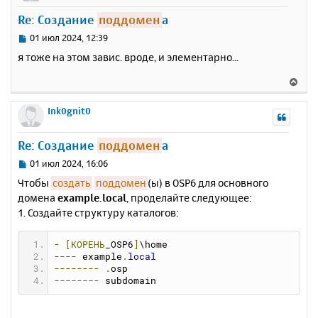
у
Re: Создание
поддомен
а
т
ь
С
01 июл 2024, 12:39
с
о
я тоже на этом завис. вроде, и элементарно...
о
я
б
к
В
щ
н
е
е
а
р
Ink0gnit0
н
ч
н
и
а
у
е
Re: Создание
поддомен
а
л
т
у
ь
С
01 июл 2024, 16:06
с
о
Чтобы
создать
поддомен
(ы) в OSP6 для основного
о
я
домена
example.local
, проделайте следующее:
б
к
1. Создайте структуру каталогов:
щ
н
е
а
н
ч
-
[КОРЕНЬ
_OSP6
]
\home
и
а
----
 example
.
local
е
--------
.
osp
л
--------
 subdomain
у