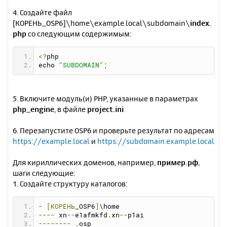
4. Создайте файл
[КОРЕНЬ_OSP6]\home\example.local\subdomain\
index.
php
со следующим содержимым:
<?
php 
echo 
"SUBDOMAIN"
;
5. Включите модуль(и) PHP, указанные в параметрах
php_engine
, в файле
project.ini
6. Перезапустите OSP6 и проверьте результат по адресам
https://example.local
и
https://subdomain.example.local
Для кириллических доменов, например,
пример.рф
,
шаги следующие:
1. Создайте структуру каталогов:
-
[КОРЕНЬ
_OSP6
]
\home
----
 xn
--
e1afmkfd
.
xn
--
p1ai
--------
.
osp