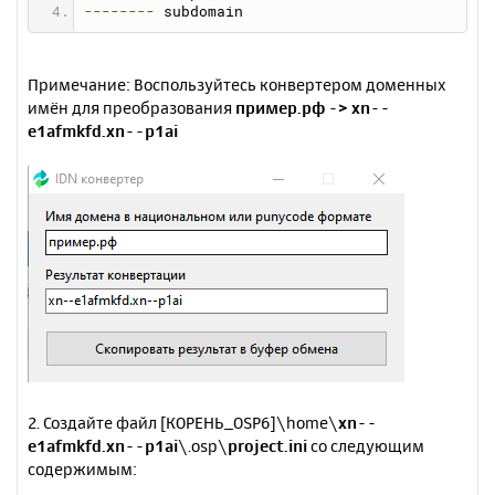
--------
 subdomain
Примечание: Воспользуйтесь конвертером доменных
имён для преобразования
пример.рф -> xn--
e1afmkfd.xn--p1ai
2. Создайте файл [КОРЕНЬ_OSP6]\home\
xn--
e1afmkfd.xn--p1ai
\.osp\
project.ini
со следующим
содержимым: