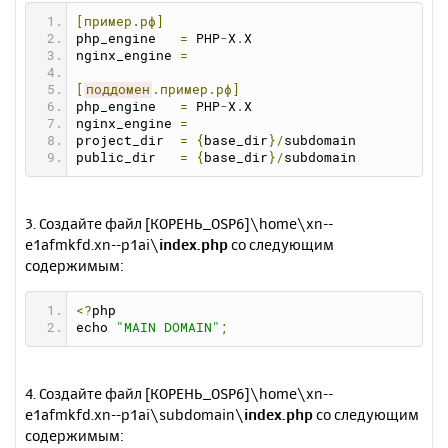
[пример.рф]
php_engine   
=
 PHP
-
X
.
X
nginx_engine 
=
[
поддомен
.пример.рф]
php_engine   
=
 PHP
-
X
.
X
nginx_engine 
=
project_dir  
=
{
base_dir
}/
subdomain
public_dir   
=
{
base_dir
}/
subdomain
3. Создайте файл [КОРЕНЬ_OSP6]\home\xn--
e1afmkfd.xn--p1ai\
index.php
со следующим
содержимым:
<?
php 
echo 
"MAIN DOMAIN"
;
4. Создайте файл [КОРЕНЬ_OSP6]\home\xn--
e1afmkfd.xn--p1ai\subdomain\
index.php
со следующим
содержимым: