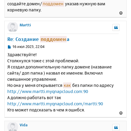
и
а
создайте домен/
поддомен
указав нужную вам
е
л
корневую папку.
В
у
е
р
Martti
н
у
Re: Создание
поддомен
а
т
ь
С
16 июл 2023, 22:04
с
о
Здравствуйте!
о
я
Столкнулся тоже с этой проблемой.
б
к
Я создал дополнительную папку домене (название
щ
н
е
сайта/ доп папка ) назвал ее именем. Включил
а
н
смешанное управление.
ч
и
а
Но она у меня открывается
как
без папки по адресу
е
л
http://www.martti.myqnapcloud.com:90
у
А должно работать вот так
http://www.martti.myqnapcloud.com/martti:90
Кто может подсказать в чем я ошибся.
В
е
р
Vida
н