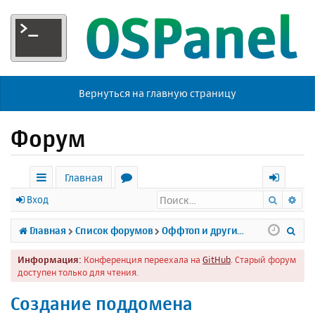
Вернуться на главную страницу
Форум
Главная
Поиск
Ра
с
о
х
Вход
ы
р
о
П
Главная
Список форумов
Оффтоп и другие темы
л
у
д
о
Информация:
Конференция переехала на
GitHub
. Старый форум
к
м
и
доступен только для чтения.
и
ы
с
Создание поддомена
к