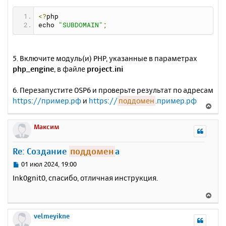
<?
php 
echo 
"SUBDOMAIN"
;
5. Включите модуль(и) PHP, указанные в параметрах
php_engine
, в файле
project.ini
6. Перезапустите OSP6 и проверьте результат по адресам
https://пример.рф
и
https://
поддомен
.пример.рф
В
е
р
Максим
н
у
Re: Создание
поддомен
а
т
ь
С
01 июл 2024, 19:00
с
о
Ink0gnit0, спасибо, отличная инструкция.
о
я
б
к
В
щ
н
е
е
а
р
velmeyikne
н
ч
н