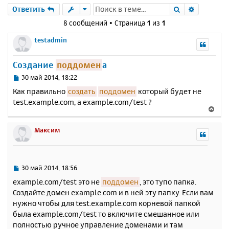
Поиск
Расшире
Ответить
8 сообщений • Страница
1
из
1
testadmin
Создание
поддомен
а
С
30 май 2014, 18:22
о
Как правильно
создать
поддомен
который будет не
о
test.example.com, а example.com/test ?
б
В
щ
е
е
р
Максим
н
н
и
у
е
т
ь
С
30 май 2014, 18:56
с
о
example.com/test это не
поддомен
, это тупо папка.
о
я
Создайте домен example.com и в ней эту папку. Если вам
б
к
нужно чтобы для test.example.com корневой папкой
щ
н
е
была example.com/test то включите смешанное или
а
н
полностью ручное управление доменами и там
ч