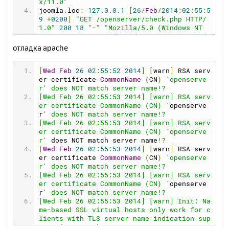
x/11.0"
joomla
.
loc
:
127.0
.
0.1
[
26
/
Feb
/
2014
:
02
:
55
:
5
9
+
0200
]
"GET /openserver/check.php HTTP/
1.0"
200
18
"-"
"Mozilla/5.0 (Windows NT 
6.1; WOW64; rv:11.0) Gecko/20100101 Firefo
x/11.0"
отладка apache
[
Wed
Feb
26
02
:
55
:
52
2014
]
[
warn
]
 RSA serv
er certificate 
CommonName
(
CN
)
`openserve
r' does NOT match server name!?
[Wed Feb 26 02:55:53 2014] [warn] RSA serv
er certificate CommonName (CN) `
openserve
r
' does NOT match server name!?
[Wed Feb 26 02:55:53 2014] [warn] RSA serv
er certificate CommonName (CN) `openserve
r'
 does NOT match server name
!?
[
Wed
Feb
26
02
:
55
:
53
2014
]
[
warn
]
 RSA serv
er certificate 
CommonName
(
CN
)
`openserve
r' does NOT match server name!?
[Wed Feb 26 02:55:53 2014] [warn] RSA serv
er certificate CommonName (CN) `
openserve
r
' does NOT match server name!?
[Wed Feb 26 02:55:53 2014] [warn] Init: Na
me-based SSL virtual hosts only work for c
lients with TLS server name indication sup
port (RFC 4366)