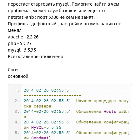
н
перестает стартовать mysql . Помогите найти в чем
ч
и
а
проблема , может служба какая или еще что .
е
л
netstat -anb : порт 3306 не кем не занят .
у
Профиль - дефолтный , настройки по умолчанию не
менял .
apache - 2.2.26
php - 5.3.27
mysql - 5.5.35
Все остальное отключено .
Логи :
основной
2014
-
02
-
26
02
:
55
:
51
---------------------
-----------------------
2014
-
02
-
26
02
:
55
:
51
Начало
процедуры
запу
ска
сервера
2014
-
02
-
26
02
:
55
:
51
Обновление
Hosts
файл
а
2014
-
02
-
26
02
:
55
:
51
Обновление
конфигурац
ии
MySQL
-
5.5
.
35
2014
-
02
-
26
02
:
55
:
51
Обновление
конфигурац
ии
Sendmail