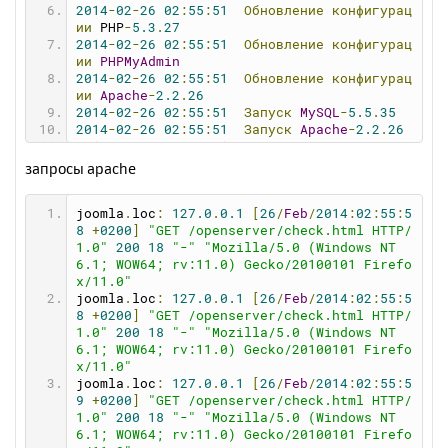
2014
-
02
-
26
02
:
55
:
51
Обновление
конфигурац
ии
 PHP
-
5.3
.
27
2014
-
02
-
26
02
:
55
:
51
Обновление
конфигурац
ии
PHPMyAdmin
2014
-
02
-
26
02
:
55
:
51
Обновление
конфигурац
ии
Apache
-
2.2
.
26
2014
-
02
-
26
02
:
55
:
51
Запуск
MySQL
-
5.5
.
35
2014
-
02
-
26
02
:
55
:
51
Запуск
Apache
-
2.2
.
26
2014
-
02
-
26
02
:
55
:
51
Проверка
состояния
се
рвера
запросы apache
2014
-
02
-
26
02
:
56
:
07
Не
удалось
запустить
MySQL
-
5.5
.
35
joomla
.
loc
:
127.0
.
0.1
[
26
/
Feb
/
2014
:
02
:
55
:
5
2014
-
02
-
26
02
:
56
:
07
Сбой
запуска!
8
+
0200
]
"GET /openserver/check.html HTTP/
2014
-
02
-
26
02
:
56
:
07
---------------------
1.0"
200
18
"-"
"Mozilla/5.0 (Windows NT 
-----------------------
6.1; WOW64; rv:11.0) Gecko/20100101 Firefo
2014
-
02
-
26
02
:
56
:
07
Начало
процедуры
оста
x/11.0"
новки
сервера
joomla
.
loc
:
127.0
.
0.1
[
26
/
Feb
/
2014
:
02
:
55
:
5
2014
-
02
-
26
02
:
56
:
07
Остановка
системных
м
8
+
0200
]
"GET /openserver/check.html HTTP/
одулей
1.0"
200
18
"-"
"Mozilla/5.0 (Windows NT 
2014
-
02
-
26
02
:
56
:
08
Отключение
виртуально
6.1; WOW64; rv:11.0) Gecko/20100101 Firefo
го
диска
x/11.0"
2014
-
02
-
26
02
:
56
:
08
Веб-сервер
успешно
ос
joomla
.
loc
:
127.0
.
0.1
[
26
/
Feb
/
2014
:
02
:
55
:
5
тановлен!
9
+
0200
]
"GET /openserver/check.html HTTP/
1.0"
200
18
"-"
"Mozilla/5.0 (Windows NT 
6.1; WOW64; rv:11.0) Gecko/20100101 Firefo