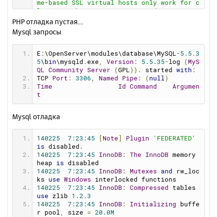
me-based SSL virtual hosts only work for c
smtp_ssl
=
0
lients with TLS server name indication sup
pop3_server
=
""
port (RFC 4366)
PHP отладка пустая....
pop3_username
=
""
[Tue Feb 25 07:17:18 2014] [notice] mod_bw 
Mysql запросы
pop3_password
=
""
: Memory Allocated 0 bytes (each conf take
force_sender
=
""
s 40 bytes)
[Tue Feb 25 07:17:18 2014] [notice] mod_bw 
E
:
\OpenServer\modules\database\MySQL
-
5.5
.
3
: Version 0.92 - Initialized [0 Confs]
5
\b
in
\mysqld
.
exe
,
Version
:
5.5
.
35
-
log 
(
MyS
[Tue Feb 25 07:17:18 2014] [notice] mod_bw 
QL
Community
Server
(
GPL
)).
 started 
with
:
: Supported resolution for Timers [ Min: 1 
TCP 
Port
:
3306
,
Named
Pipe
:
(
null
)
Max: 1000000 ]
Time
Id
Command
Argumen
[Tue Feb 25 07:17:18 2014] [notice] mod_bw 
t
: Enabling High resolution timers [ 1 ms ]
[Tue Feb 25 07:17:18 2014] [notice] Apach
Mysql отладка
e/2.2.26 (Win32) mod_ssl/2.2.26 OpenSSL/0.
9.8y mod_bw/0.92 configured -- resuming no
rmal operations
140225
7
:
23
:
45
[
Note
]
Plugin
'FEDERATED'
[Tue Feb 25 07:17:18 2014] [notice] Server 
is
 disabled
.
built: Nov 14 2013 16:26:05
140225
7
:
23
:
45
InnoDB
:
The
InnoDB
 memory 
[Tue Feb 25 07:17:18 2014] [notice] Paren
heap 
is
 disabled
t: Created child process 5060
140225
7
:
23
:
45
InnoDB
:
Mutexes
and
 rw_loc
[Tue Feb 25 07:17:18 2014] [notice] Disabl
ks 
use
Windows
 interlocked functions
ed use of AcceptEx() WinSock2 API
140225
7
:
23
:
45
InnoDB
:
Compressed
 tables 
[Tue Feb 25 07:17:19 2014] [warn] RSA serv
use
 zlib 
1.2
.
3
er certificate CommonName (CN) `
openserve
140225
7
:
23
:
45
InnoDB
:
Initializing
 buffe
r
' does NOT match server name!?
r pool
,
 size 
=
20.0M
[Tue Feb 25 07:17:19 2014] [warn] RSA serv