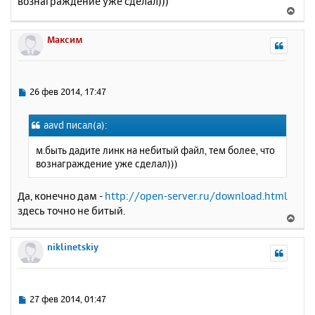
вознаграждение уже сделал)))
б
к
В
щ
н
е
е
а
р
Максим
н
ч
н
и
а
у
е
л
т
у
ь
С
26 фев 2014, 17:47
с
о
о
я
aavd писал(а):
б
к
щ
н
м.быть дадите линк на небитый файл, тем более, что
е
а
вознаграждение уже сделал)))
н
ч
и
а
е
Да, конечно дам -
http://open-server.ru/download.html
л
здесь точно не битый.
у
В
е
р
niklinetskiy
н
у
т
ь
С
27 фев 2014, 01:47
с
о