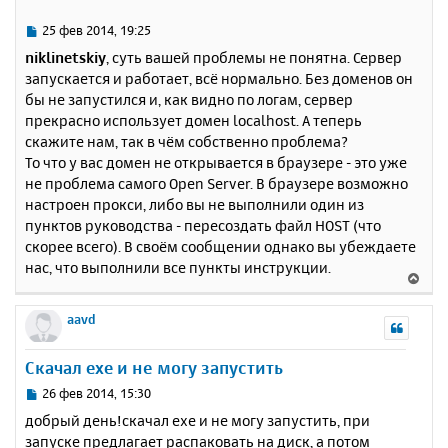
306
MySQL
Community
Server
(
GPL
)
т
[Tue Feb 25 07:17:19 2014] [notice] Child 
ь
5060: Child process is running
С
25 фев 2014, 19:25
[Tue Feb 25 07:17:19 2014] [notice] Child 
с
о
niklinetskiy
, суть вашей проблемы не понятна. Сервер
5060: Acquired the start mutex.
о
я
запускается и работает, всё нормально. Без доменов он
[Tue Feb 25 07:17:19 2014] [notice] Child 
б
к
5060: Starting 32 worker threads.
бы не запустился и, как видно по логам, сервер
щ
н
[Tue Feb 25 07:17:19 2014] [notice] Child 
е
прекрасно использует домен localhost. А теперь
а
5060: Listening on port 443.
н
скажите нам, так в чём собственно проблема?
ч
[Tue Feb 25 07:17:19 2014] [notice] Child 
и
а
То что у вас домен не открывается в браузере - это уже
5060: Listening on port 80.
е
л
не проблема самого Open Server. В браузере возможно
у
настроен прокси, либо вы не выполнили один из
пунктов руководства - пересоздать файл HOST (что
скорее всего). В своём сообщении однако вы убеждаете
нас, что выполнили все пункты инструкции.
В
е
р
aavd
н
у
Скачал exe и не могу запустить
т
ь
С
26 фев 2014, 15:30
с
о
добрый день!скачал exe и не могу запустить, при
о
я
запуске предлагает распаковать на диск, а потом
б
к