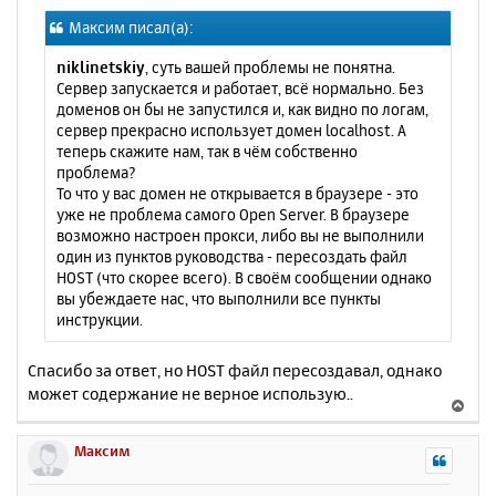
о
я
Максим писал(а):
б
к
щ
н
niklinetskiy
, суть вашей проблемы не понятна.
е
а
Сервер запускается и работает, всё нормально. Без
н
ч
доменов он бы не запустился и, как видно по логам,
и
а
сервер прекрасно использует домен localhost. А
е
л
теперь скажите нам, так в чём собственно
у
проблема?
То что у вас домен не открывается в браузере - это
уже не проблема самого Open Server. В браузере
возможно настроен прокси, либо вы не выполнили
один из пунктов руководства - пересоздать файл
HOST (что скорее всего). В своём сообщении однако
вы убеждаете нас, что выполнили все пункты
инструкции.
Спасибо за ответ, но HOST файл пересоздавал, однако
может содержание не верное использую..
В
е
р
Максим
н
у