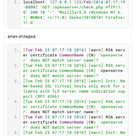
upurl
=
http
:
//open-server.ru/update/
localhost
:
127.0
.
0.1
[
25
/
Feb
/
2014
:
07
:
17
:
19
durl
=
http
:
//open-server.ru/download.html
-
0800
]
"GET /openserver/check.php HTTP/1.
folders
=
"public_html www\htdocs www http h
0"
200
18
"-"
"Mozilla/5.0 (Windows NT 6.
tdocs docs web httpdocs public html site"
1; WOW64; rv:11.0) Gecko/20100101 Firefox/
11.0"
[
ports
]
mysqlport
=
3306
апач отладка
postgresqlport
=
5432
mongodbport
=
27017
httpport
=
80
[
Tue
Feb
25
07
:
17
:
18
2014
]
[
warn
]
 RSA serv
httpsport
=
443
er certificate 
CommonName
(
CN
)
`openserve
httpbackport
=
8080
r' does NOT match server name!?
ftpport
=
21
[Tue Feb 25 07:17:18 2014] [warn] RSA serv
sftpport
=
990
er certificate CommonName (CN) `
openserve
phpport
=
9000
r
' does NOT match server name!?
memcacheport
=
11211
[Tue Feb 25 07:17:18 2014] [warn] Init: Na
me-based SSL virtual hosts only work for c
[
ftp
]
lients with TLS server name indication sup
ftp
=
0
port (RFC 4366)
ftpcommandtimeout
=
600
[Tue Feb 25 07:17:18 2014] [warn] RSA serv
ftpconnecttimeout
=
60
er certificate CommonName (CN) `openserve
r'
 does NOT match server name
!?
[
sendmail
]
[
Tue
Feb
25
07
:
17
:
18
2014
]
[
warn
]
 RSA serv
smtp_server
=
""
er certificate 
CommonName
(
CN
)
`openserve
smtp_port
=
""
r' does NOT match server name!?
auth_username
=
""
[Tue Feb 25 07:17:18 2014] [warn] Init: Na
auth_password
=
""