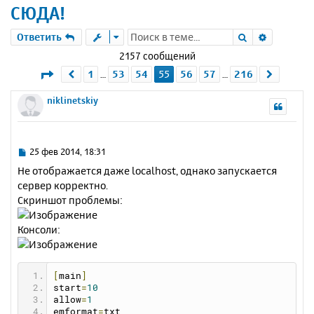
СЮДА!
Поиск
Расшире
Ответить
2157 сообщений
Страница
55
из
216
1
53
54
55
56
57
216
Пред.
След.
…
…
niklinetskiy
С
25 фев 2014, 18:31
о
Не отображается даже localhost, однако запускается
о
сервер корректно.
б
Скриншот проблемы:
щ
е
н
Консоли:
и
е
[
main
]
start
=
10
allow
=
1
emformat
=
txt