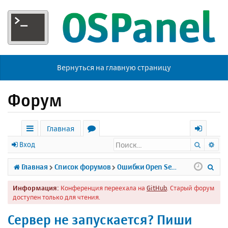
Вернуться на главную страницу
Форум
Главная
Поиск
Ра
с
о
х
Вход
ы
р
о
П
Главная
Список форумов
Ошибки Open Server
л
у
д
о
Информация:
Конференция переехала на
GitHub
. Старый форум
к
м
и
доступен только для чтения.
и
ы
с
Сервер не запускается? Пиши
к