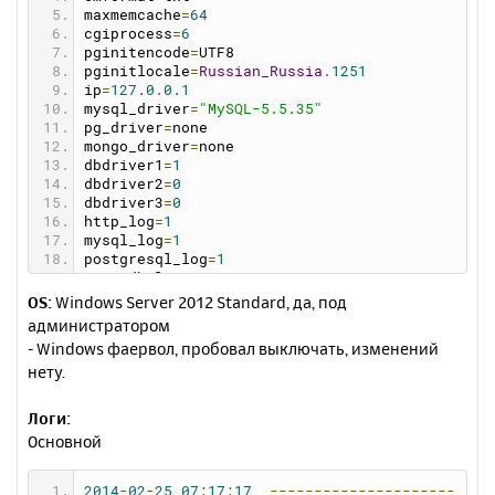
maxmemcache
=
64
cgiprocess
=
6
pginitencode
=
UTF8
pginitlocale
=
Russian_Russia
.
1251
ip
=
127.0
.
0.1
mysql_driver
=
"MySQL-5.5.35"
pg_driver
=
none
mongo_driver
=
none
dbdriver1
=
1
dbdriver2
=
0
dbdriver3
=
0
http_log
=
1
mysql_log
=
1
postgresql_log
=
1
mongodb_log
=
1
dns_log
=
1
OS:
Windows Server 2012 Standard, да, под
memcache_log
=
1
администратором
debugmail
=
1
- Windows фаервол, пробовал выключать, изменений
mysqlcharset
=
utf8_general_ci
нету.
phpdriver
=
"PHP-5.3.27"
httpdriver
=
"Apache-2.2.26"
memcachedriver
=
none
Логи:
dnsdriver
=
none
Основной
httpcharset
=
notset
logreadsize
=
256
showversion
=
0
2014
-
02
-
25
07
:
17
:
17
---------------------