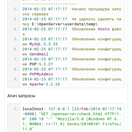
astart
=
1
-----------------------
crdisk
=
0
2014
-
02
-
25
07
:
17
:
17
Начало
процедуры
запу
crpath
=
0
ска
сервера
crdomain
=
0
2014
-
02
-
25
07
:
17
:
17
Не
удалось
удалить
па
showfvr
=
0
пку
 E
:
\OpenServer\userdata\temp\
showprogs
=
1
2014
-
02
-
25
07
:
17
:
17
Обновление
Hosts
файл
hdomains
=
0
а
balloon
=
1
2014
-
02
-
25
07
:
17
:
17
Обновление
конфигурац
favorite
=
0
ии
MySQL
-
5.5
.
35
showswitch
=
1
2014
-
02
-
25
07
:
17
:
17
Обновление
конфигурац
debugmode
=
1
ии
Sendmail
stext
=
0
2014
-
02
-
25
07
:
17
:
17
Обновление
конфигурац
sbrowser
=
0
ии
 PHP
-
5.3
.
27
email
=
0
2014
-
02
-
25
07
:
17
:
17
Обновление
конфигурац
vdisk
=
W
ии
PHPMyAdmin
selfhosts
=
0
2014
-
02
-
25
07
:
17
:
17
Обновление
конфигурац
webdir
=
"domains"
ии
Apache
-
2.2
.
26
browser
=
""
2014
-
02
-
25
07
:
17
:
17
Запуск
MySQL
-
5.5
.
35
textred
=
""
2014
-
02
-
25
07
:
17
:
17
Запуск
Apache
-
2.2
.
26
Апач запросы
filebrowser
=
""
2014
-
02
-
25
07
:
17
:
17
Проверка
состояния
се
sfilebrowser
=
0
рвера
memcache
=
0
localhost
:
127.0
.
0.1
[
25
/
Feb
/
2014
:
07
:
17
:
19
2014
-
02
-
25
07
:
17
:
19
Веб-сервер
успешно
за
dns
=
0
-
0800
]
"GET /openserver/check.html HTTP/1.
пущен!
fzone
=
none
0"
200
18
"-"
"Mozilla/5.0 (Windows NT 6.
speed
=
0
1; WOW64; rv:11.0) Gecko/20100101 Firefox/
maxrequests
=
0
11.0"