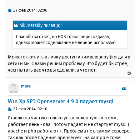
т
ь
С
27 фев 2014, 02:06
с
о
о
я
niklinetskiy писал(а):
б
к
щ
н
Спасибо за ответ, но HOST файл пересоздавал,
е
а
однако может содержание не верное использую..
н
ч
и
а
е
Можете скинуть в личку доступ к тимвьюверу (когда я в
л
сети) и мы с вами решим проблему. Это будет быстрее,
у
чем пытать вас что вы сделали, а что нет.
В
е
р
more
н
у
Win Xp SP3 Openserver 4.9.0 падает mysql
т
ь
С
27 фев 2014, 02:10
с
о
Ставлю на чистую только установленную систему ,
о
я
работает день - два , потом падает и не стартует mysql (
б
к
apache и php работают ) . Проблема не в самом сервере ,
щ
н
е
так как после падения openserver , на xampp'е тоже
а