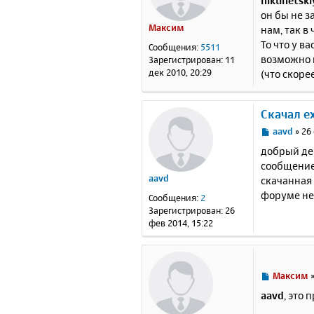
niklinetski
о
он бы не з
б
Максим
нам, так в
щ
е
То что у в
Сообщения:
5511
н
возможно н
Зарегистрирован:
11
и
дек 2010, 20:29
(что скоре
е
Скачал e
С
aavd
»
26
о
добрый ден
о
сообщение 
б
aavd
скачанная 
щ
е
форуме не
Сообщения:
2
н
Зарегистрирован:
26
и
фев 2014, 15:22
е
С
Максим
о
aavd
, это
о
б