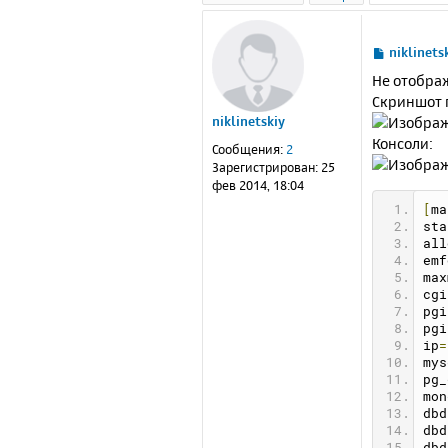
С
niklinets
о
Не отображ
о
Скриншот 
б
niklinetskiy
щ
е
Консоли:
Сообщения:
2
н
Зарегистрирован:
25
и
фев 2014, 18:04
е
[
ma
sta
all
emf
max
cgi
pgi
pgi
ip
=
mys
pg_
mon
dbd
dbd
dbd