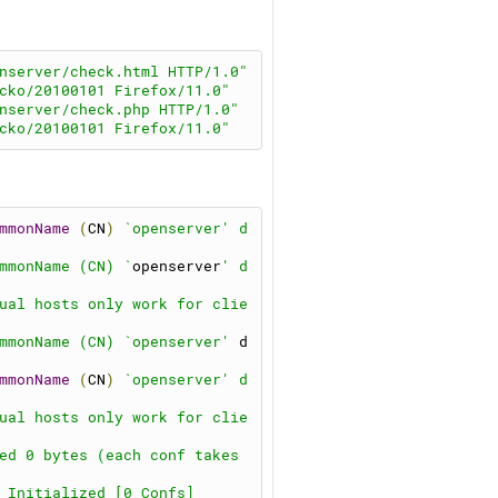
nserver/check.html HTTP/1.0"
cko/20100101 Firefox/11.0"
nserver/check.php HTTP/1.0"
cko/20100101 Firefox/11.0"
mmonName
(
CN
)
`openserver' d
mmonName (CN) `
openserver
' d
ual hosts only work for clie
tpdocs public html site"
mmonName (CN) `openserver'
 d
mmonName
(
CN
)
`openserver' d
ual hosts only work for clie
ed 0 bytes (each conf takes 
 Initialized [0 Confs]