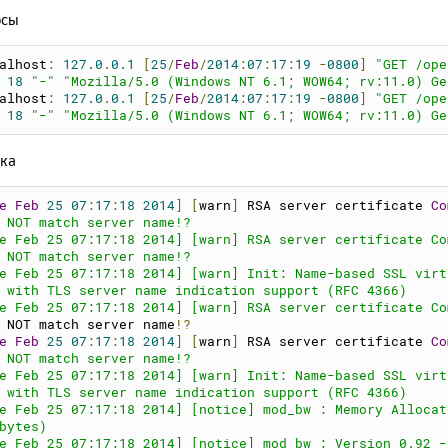
xt
=
0
осы
owser
=
0
il
=
0
sk
=
W
alhost
:
127.0
.
0.1
[
25
/
Feb
/
2014
:
07
:
17
:
19
-
0800
]
"GET /ope
fhosts
=
0
18
"-"
"Mozilla/5.0 (Windows NT 6.1; WOW64; rv:11.0) Ge
dir
=
"domains"
alhost
:
127.0
.
0.1
[
25
/
Feb
/
2014
:
07
:
17
:
19
-
0800
]
"GET /ope
wser
=
""
18
"-"
"Mozilla/5.0 (Windows NT 6.1; WOW64; rv:11.0) Ge
tred
=
""
ebrowser
=
""
дка
lebrowser
=
0
cache
=
0
=
0
e
Feb
25
07
:
17
:
18
2014
]
[
warn
]
 RSA server certificate 
Co
ne
=
none
 NOT match server name!?
ed
=
0
e Feb 25 07:17:18 2014] [warn] RSA server certificate Co
requests
=
0
 NOT match server name!?
rl
=
http
:
//open-server.ru/update/
e Feb 25 07:17:18 2014] [warn] Init: Name-based SSL virt
l
=
http
:
//open-server.ru/download.html
 with TLS server name indication support (RFC 4366)
ders
=
"public_html www\htdocs www http htdocs docs web ht
e Feb 25 07:17:18 2014] [warn] RSA server certificate Co
 NOT match server name
!?
rts
]
e
Feb
25
07
:
17
:
18
2014
]
[
warn
]
 RSA server certificate 
Co
qlport
=
3306
 NOT match server name!?
tgresqlport
=
5432
e Feb 25 07:17:18 2014] [warn] Init: Name-based SSL virt
godbport
=
27017
 with TLS server name indication support (RFC 4366)
pport
=
80
e Feb 25 07:17:18 2014] [notice] mod_bw : Memory Allocat
psport
=
443
bytes)
pbackport
=
8080
e Feb 25 07:17:18 2014] [notice] mod_bw : Version 0.92 -