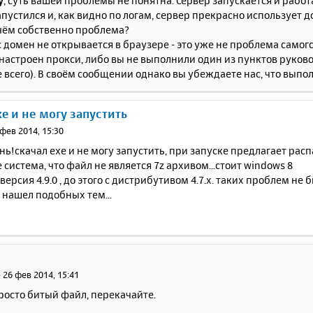
y
, суть вашей проблемы не понятна. Сервер запускается и работ
апустился и, как видно по логам, сервер прекрасно использует д
 чём собственно проблема?
ас домен не открывается в браузере - это уже не проблема самого
астроен прокси, либо вы не выполнили один из пунктов руково
е всего). В своём сообщении однако вы убеждаете нас, что вып
xe и не могу запустить
 фев 2014, 15:30
ь!скачал exe и не могу запустить, при запуске предлагает расп
система, что файл не является 7z архивом...стоит windows 8
версия 4.9.0 , до этого с дистрибутивом 4.7.х. таких проблем не 
 нашел подобных тем...
»
26 фев 2014, 15:41
 просто битый файл, перекачайте.