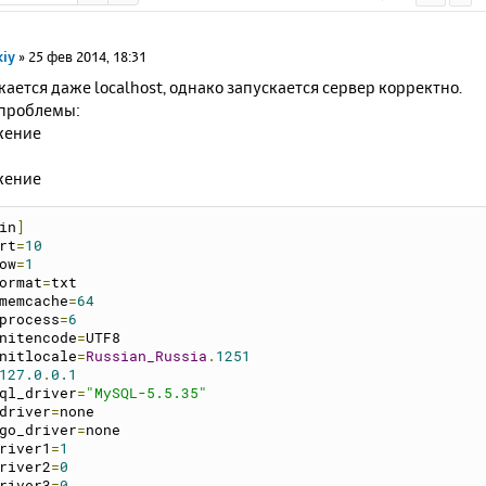
kiy
»
25 фев 2014, 18:31
ается даже localhost, однако запускается сервер корректно.
проблемы:
in
]
rt
=
10
ow
=
1
ormat
=
txt
memcache
=
64
process
=
6
nitencode
=
UTF8
nitlocale
=
Russian_Russia
.
1251
127.0
.
0.1
ql_driver
=
"MySQL-5.5.35"
driver
=
none
go_driver
=
none
river1
=
1
river2
=
0
river3
=
0