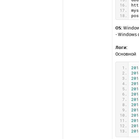
htt
mys
pos
mon
dns
OS:
Windows
mem
- Windows 
deb
mys
Логи:
php
htt
Основной
mem
dns
201
htt
201
log
201
sho
201
ast
201
crd
201
crp
201
crd
201
sho
201
sho
201
hdo
201
bal
201
fav
201
sho
deb