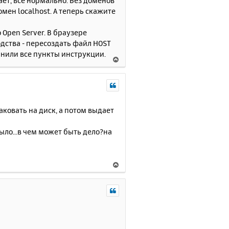
ает, всё нормально. Без доменов
ь
омен localhost. А теперь скажите
с
я
 Open Server. В браузере
к
дства - пересоздать файл HOST
н
олнили все пункты инструкции.
а
В
ч
е
а
р
л
н
у
у
т
аковать на диск, а потом выдает
ь
с
было...в чем может быть дело?на
я
к
н
В
а
е
ч
р
а
н
л
у
у
т
ь