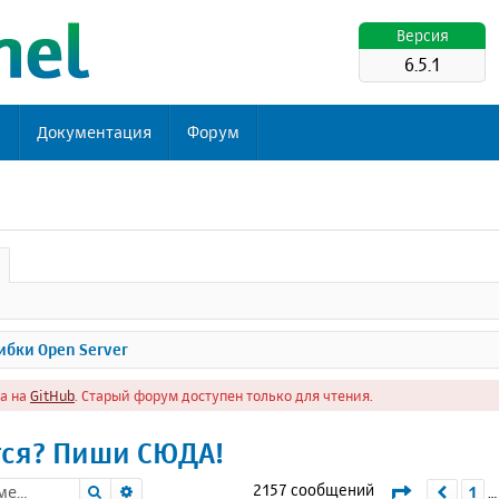
Версия
6.5.1
ь
Документация
Форум
бки Open Server
а на
GitHub
. Старый форум доступен только для чтения.
тся? Пиши СЮДА!
Поиск
Расширенный поиск
Страница
2157 сообщений
1
Пред
…