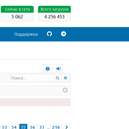
Cейчас в сети
Всего загрузок
5 062
4 256 453
Поддержка
С
Поиск
Расширенный поиск
FA
х
Q
о
д
55
из
216
53
54
55
56
57
216
.
След.
…