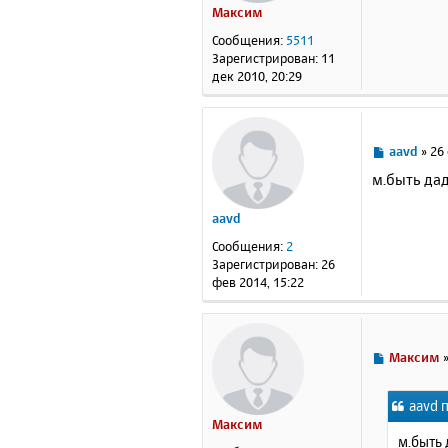
Максим
щ
е
Сообщения:
5511
н
Зарегистрирован:
11
и
дек 2010, 20:29
е
С
aavd
»
26
о
м.быть дад
о
б
aavd
щ
е
Сообщения:
2
н
Зарегистрирован:
26
и
фев 2014, 15:22
е
С
Максим
о
о
aavd п
б
Максим
щ
м.быть 
е