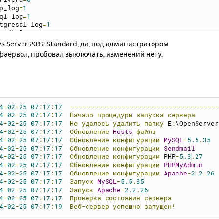
p_log
=
1
ql_log
=
1
tgresql_log
=
1
godb_log
=
1
_log
=
1
 Server 2012 Standard, да, под администратором
cache_log
=
1
фаервол, пробовал выключать, изменений нету.
ugmail
=
1
qlcharset
=
utf8_general_ci
driver
=
"PHP-5.3.27"
pdriver
=
"Apache-2.2.26"
cachedriver
=
none
driver
=
none
4
-
02
-
25
07
:
17
:
17
--------------------------------------
pcharset
=
notset
4
-
02
-
25
07
:
17
:
17
Начало
процедуры
запуска
сервера
readsize
=
256
4
-
02
-
25
07
:
17
:
17
Не
удалось
удалить
папку
 E
:
\OpenServer
wversion
=
0
4
-
02
-
25
07
:
17
:
17
Обновление
Hosts
файла
art
=
1
4
-
02
-
25
07
:
17
:
17
Обновление
конфигурации
MySQL
-
5.5
.
35
isk
=
0
4
-
02
-
25
07
:
17
:
17
Обновление
конфигурации
Sendmail
ath
=
0
4
-
02
-
25
07
:
17
:
17
Обновление
конфигурации
 PHP
-
5.3
.
27
omain
=
0
4
-
02
-
25
07
:
17
:
17
Обновление
конфигурации
PHPMyAdmin
wfvr
=
0
4
-
02
-
25
07
:
17
:
17
Обновление
конфигурации
Apache
-
2.2
.
26
wprogs
=
1
4
-
02
-
25
07
:
17
:
17
Запуск
MySQL
-
5.5
.
35
mains
=
0
4
-
02
-
25
07
:
17
:
17
Запуск
Apache
-
2.2
.
26
loon
=
1
4
-
02
-
25
07
:
17
:
17
Проверка
состояния
сервера
orite
=
0
4
-
02
-
25
07
:
17
:
19
Веб-сервер
успешно
запущен!
wswitch
=
1
ugmode
=
1