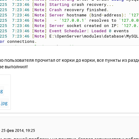
e Feb 25 07:17:19 2014] [notice] Child 5060: Child proce
225
7
:
23
:
46
[
Note
]
Starting
 crash recovery
...
e Feb 25 07:17:19 2014] [notice] Child 5060: Acquired th
225
7
:
23
:
46
[
Note
]
Crash
 recovery finished
.
e Feb 25 07:17:19 2014] [notice] Child 5060: Starting 32
225
7
:
23
:
46
[
Note
]
Server
 hostname 
(
bind
-
address
):
'127
e Feb 25 07:17:19 2014] [notice] Child 5060: Listening o
225
7
:
23
:
46
[
Note
]
-
'127.0.0.1'
 resolves to 
'127.0.0
e Feb 25 07:17:19 2014] [notice] Child 5060: Listening o
225
7
:
23
:
46
[
Note
]
Server
 socket created on IP
:
'127.0.
225
7
:
23
:
46
[
Note
]
Event
Scheduler
:
Loaded
0
 events
225
7
:
23
:
46
[
Note
]
 E
:
\OpenServer\modules\database\MySQL
or
 connections
.
sion
:
'5.5.35-log'
  socket
:
''
  port
:
3306
MySQL
Commun
о пользователя прочитал от корки до корки, все пункты из раз
ве выполнил!
»
25 фев 2014, 19:25