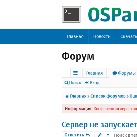
Главная
Новости
Скачат
Форум
Главная
Форумы
с
Поиск
Вход
ы
Главная
Список форумов
Оши
л
Информация:
Конференция переехал
к
и
Сервер не запускае
Ответить