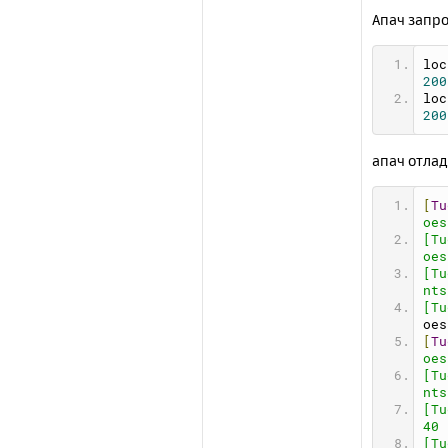
ste
Апач запр
sbr
ema
vdi
loc
sel
200
web
loc
bro
200
tex
fil
апач отла
sfi
mem
dns
[
Tu
fzo
oes
spe
[Tu
max
oes
upu
[Tu
dur
nts
fol
[Tu
oes
[
po
[
Tu
mys
oes
pos
[Tu
mon
nts
htt
[Tu
htt
40 
htt
[Tu