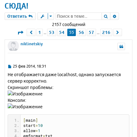
СЮДА!
Поиск
Расшире
Ответить
2157 сообщений
Страница
55
из
216
1
53
54
55
56
57
216
Пред.
След.
…
…
niklinetskiy
С
25 фев 2014, 18:31
о
Не отображается даже localhost, однако запускается
о
сервер корректно.
б
Скриншот проблемы:
щ
е
н
Консоли:
и
е
[
main
]
start
=
10
allow
=
1
emformat
=
txt