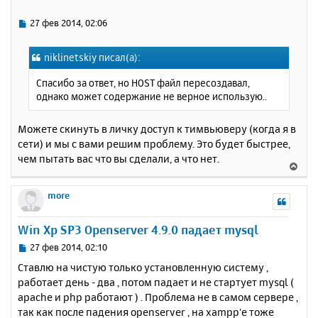
т
ь
С
27 фев 2014, 02:06
с
о
о
я
niklinetskiy писал(а):
б
к
щ
н
Спасибо за ответ, но HOST файл пересоздавал,
е
а
однако может содержание не верное использую..
н
ч
и
а
е
Можете скинуть в личку доступ к тимвьюверу (когда я в
л
сети) и мы с вами решим проблему. Это будет быстрее,
у
чем пытать вас что вы сделали, а что нет.
В
е
р
more
н
у
Win Xp SP3 Openserver 4.9.0 падает mysql
т
ь
С
27 фев 2014, 02:10
с
о
Ставлю на чистую только установленную систему ,
о
я
работает день - два , потом падает и не стартует mysql (
б
к
apache и php работают ) . Проблема не в самом сервере ,
щ
н
е
так как после падения openserver , на xampp'е тоже
а