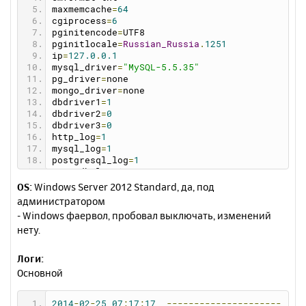
maxmemcache
=
64
cgiprocess
=
6
pginitencode
=
UTF8
pginitlocale
=
Russian_Russia
.
1251
ip
=
127.0
.
0.1
mysql_driver
=
"MySQL-5.5.35"
pg_driver
=
none
mongo_driver
=
none
dbdriver1
=
1
dbdriver2
=
0
dbdriver3
=
0
http_log
=
1
mysql_log
=
1
postgresql_log
=
1
mongodb_log
=
1
dns_log
=
1
OS:
Windows Server 2012 Standard, да, под
memcache_log
=
1
администратором
debugmail
=
1
- Windows фаервол, пробовал выключать, изменений
mysqlcharset
=
utf8_general_ci
нету.
phpdriver
=
"PHP-5.3.27"
httpdriver
=
"Apache-2.2.26"
memcachedriver
=
none
Логи:
dnsdriver
=
none
Основной
httpcharset
=
notset
logreadsize
=
256
showversion
=
0
2014
-
02
-
25
07
:
17
:
17
---------------------