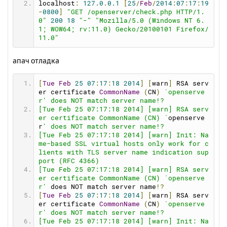
upurl
=
http
:
//open-server.ru/update/
localhost
:
127.0
.
0.1
[
25
/
Feb
/
2014
:
07
:
17
:
19
durl
=
http
:
//open-server.ru/download.html
-
0800
]
"GET /openserver/check.php HTTP/1.
folders
=
"public_html www\htdocs www http h
0"
200
18
"-"
"Mozilla/5.0 (Windows NT 6.
tdocs docs web httpdocs public html site"
1; WOW64; rv:11.0) Gecko/20100101 Firefox/
11.0"
[
ports
]
mysqlport
=
3306
апач отладка
postgresqlport
=
5432
mongodbport
=
27017
httpport
=
80
[
Tue
Feb
25
07
:
17
:
18
2014
]
[
warn
]
 RSA serv
httpsport
=
443
er certificate 
CommonName
(
CN
)
`openserve
httpbackport
=
8080
r' does NOT match server name!?
ftpport
=
21
[Tue Feb 25 07:17:18 2014] [warn] RSA serv
sftpport
=
990
er certificate CommonName (CN) `
openserve
phpport
=
9000
r
' does NOT match server name!?
memcacheport
=
11211
[Tue Feb 25 07:17:18 2014] [warn] Init: Na
me-based SSL virtual hosts only work for c
[
ftp
]
lients with TLS server name indication sup
ftp
=
0
port (RFC 4366)
ftpcommandtimeout
=
600
[Tue Feb 25 07:17:18 2014] [warn] RSA serv
ftpconnecttimeout
=
60
er certificate CommonName (CN) `openserve
r'
 does NOT match server name
!?
[
sendmail
]
[
Tue
Feb
25
07
:
17
:
18
2014
]
[
warn
]
 RSA serv
smtp_server
=
""
er certificate 
CommonName
(
CN
)
`openserve
smtp_port
=
""
r' does NOT match server name!?
auth_username
=
""
[Tue Feb 25 07:17:18 2014] [warn] Init: Na
auth_password
=
""