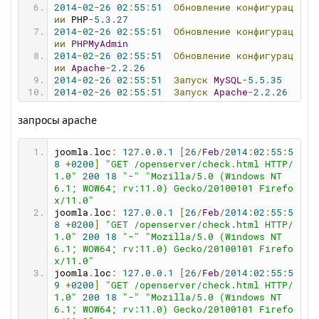
2014
-
02
-
26
02
:
55
:
51
Обновление
конфигурац
ии
 PHP
-
5.3
.
27
2014
-
02
-
26
02
:
55
:
51
Обновление
конфигурац
ии
PHPMyAdmin
2014
-
02
-
26
02
:
55
:
51
Обновление
конфигурац
ии
Apache
-
2.2
.
26
2014
-
02
-
26
02
:
55
:
51
Запуск
MySQL
-
5.5
.
35
2014
-
02
-
26
02
:
55
:
51
Запуск
Apache
-
2.2
.
26
2014
-
02
-
26
02
:
55
:
51
Проверка
состояния
се
рвера
запросы apache
2014
-
02
-
26
02
:
56
:
07
Не
удалось
запустить
MySQL
-
5.5
.
35
joomla
.
loc
:
127.0
.
0.1
[
26
/
Feb
/
2014
:
02
:
55
:
5
2014
-
02
-
26
02
:
56
:
07
Сбой
запуска!
8
+
0200
]
"GET /openserver/check.html HTTP/
2014
-
02
-
26
02
:
56
:
07
---------------------
1.0"
200
18
"-"
"Mozilla/5.0 (Windows NT 
-----------------------
6.1; WOW64; rv:11.0) Gecko/20100101 Firefo
2014
-
02
-
26
02
:
56
:
07
Начало
процедуры
оста
x/11.0"
новки
сервера
joomla
.
loc
:
127.0
.
0.1
[
26
/
Feb
/
2014
:
02
:
55
:
5
2014
-
02
-
26
02
:
56
:
07
Остановка
системных
м
8
+
0200
]
"GET /openserver/check.html HTTP/
одулей
1.0"
200
18
"-"
"Mozilla/5.0 (Windows NT 
2014
-
02
-
26
02
:
56
:
08
Отключение
виртуально
6.1; WOW64; rv:11.0) Gecko/20100101 Firefo
го
диска
x/11.0"
2014
-
02
-
26
02
:
56
:
08
Веб-сервер
успешно
ос
joomla
.
loc
:
127.0
.
0.1
[
26
/
Feb
/
2014
:
02
:
55
:
5
тановлен!
9
+
0200
]
"GET /openserver/check.html HTTP/
1.0"
200
18
"-"
"Mozilla/5.0 (Windows NT 
6.1; WOW64; rv:11.0) Gecko/20100101 Firefo