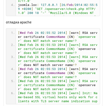
x/11.0"
joomla
.
loc
:
127.0
.
0.1
[
26
/
Feb
/
2014
:
02
:
55
:
5
9
+
0200
]
"GET /openserver/check.php HTTP/
1.0"
200
18
"-"
"Mozilla/5.0 (Windows NT 
6.1; WOW64; rv:11.0) Gecko/20100101 Firefo
x/11.0"
отладка apache
[
Wed
Feb
26
02
:
55
:
52
2014
]
[
warn
]
 RSA serv
er certificate 
CommonName
(
CN
)
`openserve
r' does NOT match server name!?
[Wed Feb 26 02:55:53 2014] [warn] RSA serv
er certificate CommonName (CN) `
openserve
r
' does NOT match server name!?
[Wed Feb 26 02:55:53 2014] [warn] RSA serv
er certificate CommonName (CN) `openserve
r'
 does NOT match server name
!?
[
Wed
Feb
26
02
:
55
:
53
2014
]
[
warn
]
 RSA serv
er certificate 
CommonName
(
CN
)
`openserve
r' does NOT match server name!?
[Wed Feb 26 02:55:53 2014] [warn] RSA serv
er certificate CommonName (CN) `
openserve
r
' does NOT match server name!?
[Wed Feb 26 02:55:53 2014] [warn] Init: Na
me-based SSL virtual hosts only work for c
lients with TLS server name indication sup
port (RFC 4366)