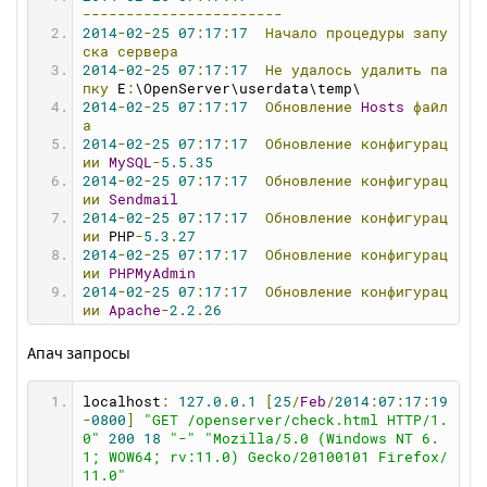
astart
=
1
-----------------------
crdisk
=
0
2014
-
02
-
25
07
:
17
:
17
Начало
процедуры
запу
crpath
=
0
ска
сервера
crdomain
=
0
2014
-
02
-
25
07
:
17
:
17
Не
удалось
удалить
па
showfvr
=
0
пку
 E
:
\OpenServer\userdata\temp\
showprogs
=
1
2014
-
02
-
25
07
:
17
:
17
Обновление
Hosts
файл
hdomains
=
0
а
balloon
=
1
2014
-
02
-
25
07
:
17
:
17
Обновление
конфигурац
favorite
=
0
ии
MySQL
-
5.5
.
35
showswitch
=
1
2014
-
02
-
25
07
:
17
:
17
Обновление
конфигурац
debugmode
=
1
ии
Sendmail
stext
=
0
2014
-
02
-
25
07
:
17
:
17
Обновление
конфигурац
sbrowser
=
0
ии
 PHP
-
5.3
.
27
email
=
0
2014
-
02
-
25
07
:
17
:
17
Обновление
конфигурац
vdisk
=
W
ии
PHPMyAdmin
selfhosts
=
0
2014
-
02
-
25
07
:
17
:
17
Обновление
конфигурац
webdir
=
"domains"
ии
Apache
-
2.2
.
26
browser
=
""
2014
-
02
-
25
07
:
17
:
17
Запуск
MySQL
-
5.5
.
35
textred
=
""
2014
-
02
-
25
07
:
17
:
17
Запуск
Apache
-
2.2
.
26
Апач запросы
filebrowser
=
""
2014
-
02
-
25
07
:
17
:
17
Проверка
состояния
се
sfilebrowser
=
0
рвера
memcache
=
0
localhost
:
127.0
.
0.1
[
25
/
Feb
/
2014
:
07
:
17
:
19
2014
-
02
-
25
07
:
17
:
19
Веб-сервер
успешно
за
dns
=
0
-
0800
]
"GET /openserver/check.html HTTP/1.
пущен!
fzone
=
none
0"
200
18
"-"
"Mozilla/5.0 (Windows NT 6.
speed
=
0
1; WOW64; rv:11.0) Gecko/20100101 Firefox/
maxrequests
=
0
11.0"