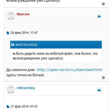
вознаграждение уже сделал)))
б
к
В
щ
н
е
е
а
р
Максим
н
ч
н
и
а
у
е
л
т
у
ь
С
26 фев 2014, 17:47
с
о
о
я
aavd писал(а):
б
к
щ
н
м.быть дадите линк на небитый файл, тем более, что
е
а
вознаграждение уже сделал)))
н
ч
и
а
е
Да, конечно дам -
http://open-server.ru/download.html
л
здесь точно не битый.
у
В
е
р
niklinetskiy
н
у
т
ь
С
27 фев 2014, 01:47
с
о