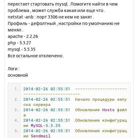
н
перестает стартовать mysql . Помогите найти в чем
ч
и
а
проблема , может служба какая или еще что .
е
л
netstat -anb : порт 3306 не кем не занят .
у
Профиль - дефолтный , настройки по умолчанию не
менял .
apache - 2.2.26
php - 5.3.27
mysql - 5.5.35
Все остальное отключено .
Логи :
основной
2014
-
02
-
26
02
:
55
:
51
---------------------
-----------------------
2014
-
02
-
26
02
:
55
:
51
Начало
процедуры
запу
ска
сервера
2014
-
02
-
26
02
:
55
:
51
Обновление
Hosts
файл
а
2014
-
02
-
26
02
:
55
:
51
Обновление
конфигурац
ии
MySQL
-
5.5
.
35
2014
-
02
-
26
02
:
55
:
51
Обновление
конфигурац
ии
Sendmail