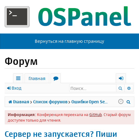
Вернуться на главную страницу
Форум
Главная
Поиск
Ра
с
о
х
Вход
ы
р
о
П
Главная
Список форумов
Ошибки Open Server
л
у
д
о
Информация:
Конференция переехала на
GitHub
. Старый форум
к
м
и
доступен только для чтения.
и
ы
с
Сервер не запускается? Пиши
к