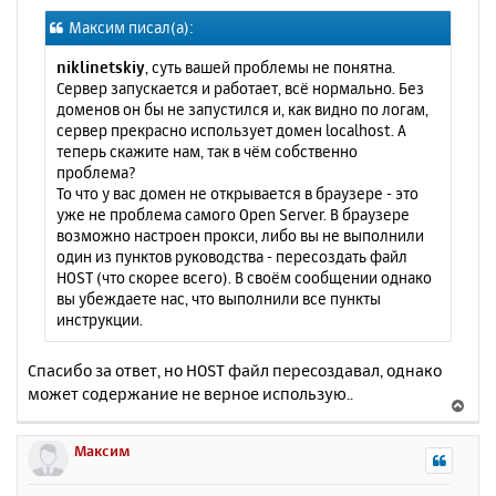
о
я
Максим писал(а):
б
к
щ
н
niklinetskiy
, суть вашей проблемы не понятна.
е
а
Сервер запускается и работает, всё нормально. Без
н
ч
доменов он бы не запустился и, как видно по логам,
и
а
сервер прекрасно использует домен localhost. А
е
л
теперь скажите нам, так в чём собственно
у
проблема?
То что у вас домен не открывается в браузере - это
уже не проблема самого Open Server. В браузере
возможно настроен прокси, либо вы не выполнили
один из пунктов руководства - пересоздать файл
HOST (что скорее всего). В своём сообщении однако
вы убеждаете нас, что выполнили все пункты
инструкции.
Спасибо за ответ, но HOST файл пересоздавал, однако
может содержание не верное использую..
В
е
р
Максим
н
у