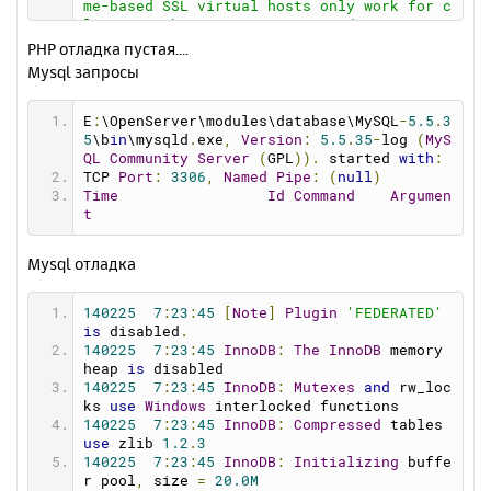
me-based SSL virtual hosts only work for c
smtp_ssl
=
0
lients with TLS server name indication sup
pop3_server
=
""
port (RFC 4366)
PHP отладка пустая....
pop3_username
=
""
[Tue Feb 25 07:17:18 2014] [notice] mod_bw 
Mysql запросы
pop3_password
=
""
: Memory Allocated 0 bytes (each conf take
force_sender
=
""
s 40 bytes)
[Tue Feb 25 07:17:18 2014] [notice] mod_bw 
E
:
\OpenServer\modules\database\MySQL
-
5.5
.
3
: Version 0.92 - Initialized [0 Confs]
5
\b
in
\mysqld
.
exe
,
Version
:
5.5
.
35
-
log 
(
MyS
[Tue Feb 25 07:17:18 2014] [notice] mod_bw 
QL
Community
Server
(
GPL
)).
 started 
with
:
: Supported resolution for Timers [ Min: 1 
TCP 
Port
:
3306
,
Named
Pipe
:
(
null
)
Max: 1000000 ]
Time
Id
Command
Argumen
[Tue Feb 25 07:17:18 2014] [notice] mod_bw 
t
: Enabling High resolution timers [ 1 ms ]
[Tue Feb 25 07:17:18 2014] [notice] Apach
Mysql отладка
e/2.2.26 (Win32) mod_ssl/2.2.26 OpenSSL/0.
9.8y mod_bw/0.92 configured -- resuming no
rmal operations
140225
7
:
23
:
45
[
Note
]
Plugin
'FEDERATED'
[Tue Feb 25 07:17:18 2014] [notice] Server 
is
 disabled
.
built: Nov 14 2013 16:26:05
140225
7
:
23
:
45
InnoDB
:
The
InnoDB
 memory 
[Tue Feb 25 07:17:18 2014] [notice] Paren
heap 
is
 disabled
t: Created child process 5060
140225
7
:
23
:
45
InnoDB
:
Mutexes
and
 rw_loc
[Tue Feb 25 07:17:18 2014] [notice] Disabl
ks 
use
Windows
 interlocked functions
ed use of AcceptEx() WinSock2 API
140225
7
:
23
:
45
InnoDB
:
Compressed
 tables 
[Tue Feb 25 07:17:19 2014] [warn] RSA serv
use
 zlib 
1.2
.
3
er certificate CommonName (CN) `
openserve
140225
7
:
23
:
45
InnoDB
:
Initializing
 buffe
r
' does NOT match server name!?
r pool
,
 size 
=
20.0M
[Tue Feb 25 07:17:19 2014] [warn] RSA serv