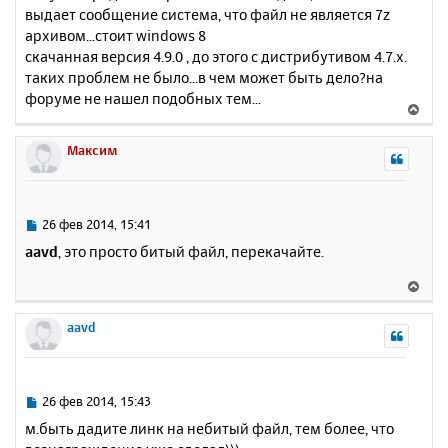
выдает сообщение система, что файл не является 7z
щ
н
е
архивом...стоит windows 8
а
н
скачанная версия 4.9.0 , до этого с дистрибутивом 4.7.х.
ч
и
а
таких проблем не было...в чем может быть дело?на
е
л
форуме не нашел подобных тем...
В
у
е
р
Максим
н
у
т
ь
С
26 фев 2014, 15:41
с
о
aavd
, это просто битый файл, перекачайте.
о
я
б
к
В
щ
н
е
е
а
р
aavd
н
ч
н
и
а
у
е
л
т
у
ь
С
26 фев 2014, 15:43
с
о
м.быть дадите линк на небитый файл, тем более, что
о
я