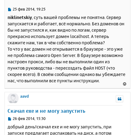
306
MySQL
Community
Server
(
GPL
)
т
[Tue Feb 25 07:17:19 2014] [notice] Child 
ь
5060: Child process is running
С
25 фев 2014, 19:25
[Tue Feb 25 07:17:19 2014] [notice] Child 
с
о
niklinetskiy
, суть вашей проблемы не понятна. Сервер
5060: Acquired the start mutex.
о
я
запускается и работает, всё нормально. Без доменов он
[Tue Feb 25 07:17:19 2014] [notice] Child 
б
к
5060: Starting 32 worker threads.
бы не запустился и, как видно по логам, сервер
щ
н
[Tue Feb 25 07:17:19 2014] [notice] Child 
е
прекрасно использует домен localhost. А теперь
а
5060: Listening on port 443.
н
скажите нам, так в чём собственно проблема?
ч
[Tue Feb 25 07:17:19 2014] [notice] Child 
и
а
То что у вас домен не открывается в браузере - это уже
5060: Listening on port 80.
е
л
не проблема самого Open Server. В браузере возможно
у
настроен прокси, либо вы не выполнили один из
пунктов руководства - пересоздать файл HOST (что
скорее всего). В своём сообщении однако вы убеждаете
нас, что выполнили все пункты инструкции.
В
е
р
aavd
н
у
Скачал exe и не могу запустить
т
ь
С
26 фев 2014, 15:30
с
о
добрый день!скачал exe и не могу запустить, при
о
я
запуске предлагает распаковать на диск, а потом
б
к