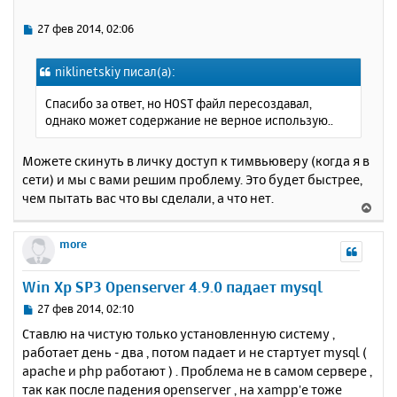
т
ь
С
27 фев 2014, 02:06
с
о
о
я
niklinetskiy писал(а):
б
к
щ
н
Спасибо за ответ, но HOST файл пересоздавал,
е
а
однако может содержание не верное использую..
н
ч
и
а
е
Можете скинуть в личку доступ к тимвьюверу (когда я в
л
сети) и мы с вами решим проблему. Это будет быстрее,
у
чем пытать вас что вы сделали, а что нет.
В
е
р
more
н
у
Win Xp SP3 Openserver 4.9.0 падает mysql
т
ь
С
27 фев 2014, 02:10
с
о
Ставлю на чистую только установленную систему ,
о
я
работает день - два , потом падает и не стартует mysql (
б
к
apache и php работают ) . Проблема не в самом сервере ,
щ
н
е
так как после падения openserver , на xampp'е тоже
а