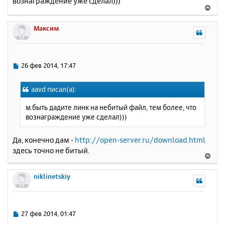
вознаграждение уже сделал)))
б
к
В
щ
н
е
е
а
р
Максим
н
ч
н
и
а
у
е
л
т
у
ь
С
26 фев 2014, 17:47
с
о
о
я
aavd писал(а):
б
к
щ
н
м.быть дадите линк на небитый файл, тем более, что
е
а
вознаграждение уже сделал)))
н
ч
и
а
е
Да, конечно дам -
http://open-server.ru/download.html
л
здесь точно не битый.
у
В
е
р
niklinetskiy
н
у
т
ь
С
27 фев 2014, 01:47
с
о