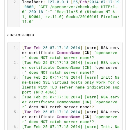
upurl
=
http
:
//open-server.ru/update/
localhost
:
127.0
.
0.1
[
25
/
Feb
/
2014
:
07
:
17
:
19
durl
=
http
:
//open-server.ru/download.html
-
0800
]
"GET /openserver/check.php HTTP/1.
folders
=
"public_html www\htdocs www http h
0"
200
18
"-"
"Mozilla/5.0 (Windows NT 6.
tdocs docs web httpdocs public html site"
1; WOW64; rv:11.0) Gecko/20100101 Firefox/
11.0"
[
ports
]
mysqlport
=
3306
апач отладка
postgresqlport
=
5432
mongodbport
=
27017
httpport
=
80
[
Tue
Feb
25
07
:
17
:
18
2014
]
[
warn
]
 RSA serv
httpsport
=
443
er certificate 
CommonName
(
CN
)
`openserve
httpbackport
=
8080
r' does NOT match server name!?
ftpport
=
21
[Tue Feb 25 07:17:18 2014] [warn] RSA serv
sftpport
=
990
er certificate CommonName (CN) `
openserve
phpport
=
9000
r
' does NOT match server name!?
memcacheport
=
11211
[Tue Feb 25 07:17:18 2014] [warn] Init: Na
me-based SSL virtual hosts only work for c
[
ftp
]
lients with TLS server name indication sup
ftp
=
0
port (RFC 4366)
ftpcommandtimeout
=
600
[Tue Feb 25 07:17:18 2014] [warn] RSA serv
ftpconnecttimeout
=
60
er certificate CommonName (CN) `openserve
r'
 does NOT match server name
!?
[
sendmail
]
[
Tue
Feb
25
07
:
17
:
18
2014
]
[
warn
]
 RSA serv
smtp_server
=
""
er certificate 
CommonName
(
CN
)
`openserve
smtp_port
=
""
r' does NOT match server name!?
auth_username
=
""
[Tue Feb 25 07:17:18 2014] [warn] Init: Na
auth_password
=
""