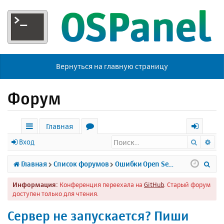
Вернуться на главную страницу
Форум
Главная
Поиск
Ра
с
о
х
Вход
ы
р
о
П
Главная
Список форумов
Ошибки Open Server
л
у
д
о
Информация:
Конференция переехала на
GitHub
. Старый форум
к
м
и
доступен только для чтения.
и
ы
с
Сервер не запускается? Пиши
к