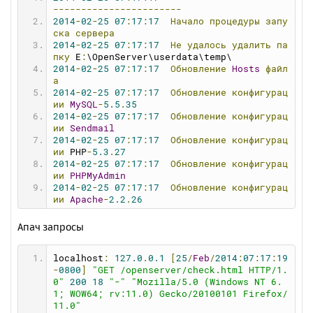
astart
=
1
-----------------------
crdisk
=
0
2014
-
02
-
25
07
:
17
:
17
Начало
процедуры
запу
crpath
=
0
ска
сервера
crdomain
=
0
2014
-
02
-
25
07
:
17
:
17
Не
удалось
удалить
па
showfvr
=
0
пку
 E
:
\OpenServer\userdata\temp\
showprogs
=
1
2014
-
02
-
25
07
:
17
:
17
Обновление
Hosts
файл
hdomains
=
0
а
balloon
=
1
2014
-
02
-
25
07
:
17
:
17
Обновление
конфигурац
favorite
=
0
ии
MySQL
-
5.5
.
35
showswitch
=
1
2014
-
02
-
25
07
:
17
:
17
Обновление
конфигурац
debugmode
=
1
ии
Sendmail
stext
=
0
2014
-
02
-
25
07
:
17
:
17
Обновление
конфигурац
sbrowser
=
0
ии
 PHP
-
5.3
.
27
email
=
0
2014
-
02
-
25
07
:
17
:
17
Обновление
конфигурац
vdisk
=
W
ии
PHPMyAdmin
selfhosts
=
0
2014
-
02
-
25
07
:
17
:
17
Обновление
конфигурац
webdir
=
"domains"
ии
Apache
-
2.2
.
26
browser
=
""
2014
-
02
-
25
07
:
17
:
17
Запуск
MySQL
-
5.5
.
35
textred
=
""
2014
-
02
-
25
07
:
17
:
17
Запуск
Apache
-
2.2
.
26
Апач запросы
filebrowser
=
""
2014
-
02
-
25
07
:
17
:
17
Проверка
состояния
се
sfilebrowser
=
0
рвера
memcache
=
0
localhost
:
127.0
.
0.1
[
25
/
Feb
/
2014
:
07
:
17
:
19
2014
-
02
-
25
07
:
17
:
19
Веб-сервер
успешно
за
dns
=
0
-
0800
]
"GET /openserver/check.html HTTP/1.
пущен!
fzone
=
none
0"
200
18
"-"
"Mozilla/5.0 (Windows NT 6.
speed
=
0
1; WOW64; rv:11.0) Gecko/20100101 Firefox/
maxrequests
=
0
11.0"