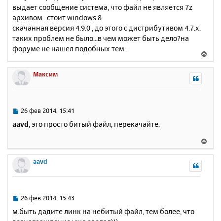
выдает сообщение система, что файл не является 7z
щ
н
е
архивом...стоит windows 8
а
н
скачанная версия 4.9.0 , до этого с дистрибутивом 4.7.х.
ч
и
а
таких проблем не было...в чем может быть дело?на
е
л
форуме не нашел подобных тем...
В
у
е
р
Максим
н
у
т
ь
С
26 фев 2014, 15:41
с
о
aavd
, это просто битый файл, перекачайте.
о
я
б
к
В
щ
н
е
е
а
р
aavd
н
ч
н
и
а
у
е
л
т
у
ь
С
26 фев 2014, 15:43
с
о
м.быть дадите линк на небитый файл, тем более, что
о
я