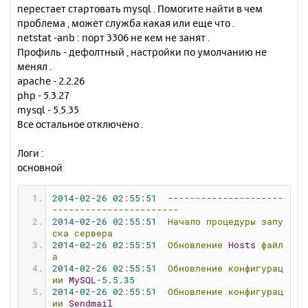
н
перестает стартовать mysql . Помогите найти в чем
ч
и
а
проблема , может служба какая или еще что .
е
л
netstat -anb : порт 3306 не кем не занят .
у
Профиль - дефолтный , настройки по умолчанию не
менял .
apache - 2.2.26
php - 5.3.27
mysql - 5.5.35
Все остальное отключено .
Логи :
основной
2014
-
02
-
26
02
:
55
:
51
---------------------
-----------------------
2014
-
02
-
26
02
:
55
:
51
Начало
процедуры
запу
ска
сервера
2014
-
02
-
26
02
:
55
:
51
Обновление
Hosts
файл
а
2014
-
02
-
26
02
:
55
:
51
Обновление
конфигурац
ии
MySQL
-
5.5
.
35
2014
-
02
-
26
02
:
55
:
51
Обновление
конфигурац
ии
Sendmail