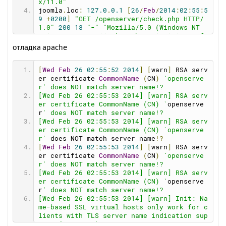
x/11.0"
joomla
.
loc
:
127.0
.
0.1
[
26
/
Feb
/
2014
:
02
:
55
:
5
9
+
0200
]
"GET /openserver/check.php HTTP/
1.0"
200
18
"-"
"Mozilla/5.0 (Windows NT 
6.1; WOW64; rv:11.0) Gecko/20100101 Firefo
x/11.0"
отладка apache
[
Wed
Feb
26
02
:
55
:
52
2014
]
[
warn
]
 RSA serv
er certificate 
CommonName
(
CN
)
`openserve
r' does NOT match server name!?
[Wed Feb 26 02:55:53 2014] [warn] RSA serv
er certificate CommonName (CN) `
openserve
r
' does NOT match server name!?
[Wed Feb 26 02:55:53 2014] [warn] RSA serv
er certificate CommonName (CN) `openserve
r'
 does NOT match server name
!?
[
Wed
Feb
26
02
:
55
:
53
2014
]
[
warn
]
 RSA serv
er certificate 
CommonName
(
CN
)
`openserve
r' does NOT match server name!?
[Wed Feb 26 02:55:53 2014] [warn] RSA serv
er certificate CommonName (CN) `
openserve
r
' does NOT match server name!?
[Wed Feb 26 02:55:53 2014] [warn] Init: Na
me-based SSL virtual hosts only work for c
lients with TLS server name indication sup
port (RFC 4366)