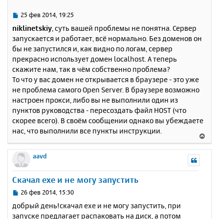
306
MySQL
Community
Server
(
GPL
)
т
[Tue Feb 25 07:17:19 2014] [notice] Child 
ь
5060: Child process is running
С
25 фев 2014, 19:25
[Tue Feb 25 07:17:19 2014] [notice] Child 
с
о
niklinetskiy
, суть вашей проблемы не понятна. Сервер
5060: Acquired the start mutex.
о
я
запускается и работает, всё нормально. Без доменов он
[Tue Feb 25 07:17:19 2014] [notice] Child 
б
к
5060: Starting 32 worker threads.
бы не запустился и, как видно по логам, сервер
щ
н
[Tue Feb 25 07:17:19 2014] [notice] Child 
е
прекрасно использует домен localhost. А теперь
а
5060: Listening on port 443.
н
скажите нам, так в чём собственно проблема?
ч
[Tue Feb 25 07:17:19 2014] [notice] Child 
и
а
То что у вас домен не открывается в браузере - это уже
5060: Listening on port 80.
е
л
не проблема самого Open Server. В браузере возможно
у
настроен прокси, либо вы не выполнили один из
пунктов руководства - пересоздать файл HOST (что
скорее всего). В своём сообщении однако вы убеждаете
нас, что выполнили все пункты инструкции.
В
е
р
aavd
н
у
Скачал exe и не могу запустить
т
ь
С
26 фев 2014, 15:30
с
о
добрый день!скачал exe и не могу запустить, при
о
я
запуске предлагает распаковать на диск, а потом
б
к