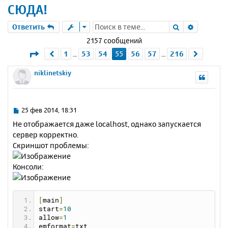
СЮДА!
Поиск
Расшире
Ответить
2157 сообщений
Страница
55
из
216
1
53
54
55
56
57
216
Пред.
След.
…
…
niklinetskiy
С
25 фев 2014, 18:31
о
Не отображается даже localhost, однако запускается
о
сервер корректно.
б
Скриншот проблемы:
щ
е
н
Консоли:
и
е
[
main
]
start
=
10
allow
=
1
emformat
=
txt