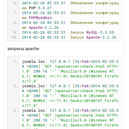
2014
-
02
-
26
02
:
55
:
51
Обновление
конфигурац
ии
 PHP
-
5.3
.
27
2014
-
02
-
26
02
:
55
:
51
Обновление
конфигурац
ии
PHPMyAdmin
2014
-
02
-
26
02
:
55
:
51
Обновление
конфигурац
ии
Apache
-
2.2
.
26
2014
-
02
-
26
02
:
55
:
51
Запуск
MySQL
-
5.5
.
35
2014
-
02
-
26
02
:
55
:
51
Запуск
Apache
-
2.2
.
26
2014
-
02
-
26
02
:
55
:
51
Проверка
состояния
се
рвера
запросы apache
2014
-
02
-
26
02
:
56
:
07
Не
удалось
запустить
MySQL
-
5.5
.
35
joomla
.
loc
:
127.0
.
0.1
[
26
/
Feb
/
2014
:
02
:
55
:
5
2014
-
02
-
26
02
:
56
:
07
Сбой
запуска!
8
+
0200
]
"GET /openserver/check.html HTTP/
2014
-
02
-
26
02
:
56
:
07
---------------------
1.0"
200
18
"-"
"Mozilla/5.0 (Windows NT 
-----------------------
6.1; WOW64; rv:11.0) Gecko/20100101 Firefo
2014
-
02
-
26
02
:
56
:
07
Начало
процедуры
оста
x/11.0"
новки
сервера
joomla
.
loc
:
127.0
.
0.1
[
26
/
Feb
/
2014
:
02
:
55
:
5
2014
-
02
-
26
02
:
56
:
07
Остановка
системных
м
8
+
0200
]
"GET /openserver/check.html HTTP/
одулей
1.0"
200
18
"-"
"Mozilla/5.0 (Windows NT 
2014
-
02
-
26
02
:
56
:
08
Отключение
виртуально
6.1; WOW64; rv:11.0) Gecko/20100101 Firefo
го
диска
x/11.0"
2014
-
02
-
26
02
:
56
:
08
Веб-сервер
успешно
ос
joomla
.
loc
:
127.0
.
0.1
[
26
/
Feb
/
2014
:
02
:
55
:
5
тановлен!
9
+
0200
]
"GET /openserver/check.html HTTP/
1.0"
200
18
"-"
"Mozilla/5.0 (Windows NT 
6.1; WOW64; rv:11.0) Gecko/20100101 Firefo