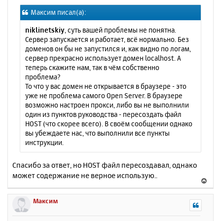
о
я
Максим писал(а):
б
к
щ
н
niklinetskiy
, суть вашей проблемы не понятна.
е
а
Сервер запускается и работает, всё нормально. Без
н
ч
доменов он бы не запустился и, как видно по логам,
и
а
сервер прекрасно использует домен localhost. А
е
л
теперь скажите нам, так в чём собственно
у
проблема?
То что у вас домен не открывается в браузере - это
уже не проблема самого Open Server. В браузере
возможно настроен прокси, либо вы не выполнили
один из пунктов руководства - пересоздать файл
HOST (что скорее всего). В своём сообщении однако
вы убеждаете нас, что выполнили все пункты
инструкции.
Спасибо за ответ, но HOST файл пересоздавал, однако
может содержание не верное использую..
В
е
р
Максим
н
у