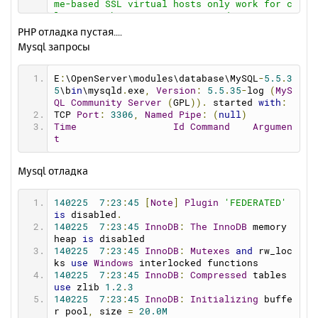
me-based SSL virtual hosts only work for c
smtp_ssl
=
0
lients with TLS server name indication sup
pop3_server
=
""
port (RFC 4366)
PHP отладка пустая....
pop3_username
=
""
[Tue Feb 25 07:17:18 2014] [notice] mod_bw 
Mysql запросы
pop3_password
=
""
: Memory Allocated 0 bytes (each conf take
force_sender
=
""
s 40 bytes)
[Tue Feb 25 07:17:18 2014] [notice] mod_bw 
E
:
\OpenServer\modules\database\MySQL
-
5.5
.
3
: Version 0.92 - Initialized [0 Confs]
5
\b
in
\mysqld
.
exe
,
Version
:
5.5
.
35
-
log 
(
MyS
[Tue Feb 25 07:17:18 2014] [notice] mod_bw 
QL
Community
Server
(
GPL
)).
 started 
with
:
: Supported resolution for Timers [ Min: 1 
TCP 
Port
:
3306
,
Named
Pipe
:
(
null
)
Max: 1000000 ]
Time
Id
Command
Argumen
[Tue Feb 25 07:17:18 2014] [notice] mod_bw 
t
: Enabling High resolution timers [ 1 ms ]
[Tue Feb 25 07:17:18 2014] [notice] Apach
Mysql отладка
e/2.2.26 (Win32) mod_ssl/2.2.26 OpenSSL/0.
9.8y mod_bw/0.92 configured -- resuming no
rmal operations
140225
7
:
23
:
45
[
Note
]
Plugin
'FEDERATED'
[Tue Feb 25 07:17:18 2014] [notice] Server 
is
 disabled
.
built: Nov 14 2013 16:26:05
140225
7
:
23
:
45
InnoDB
:
The
InnoDB
 memory 
[Tue Feb 25 07:17:18 2014] [notice] Paren
heap 
is
 disabled
t: Created child process 5060
140225
7
:
23
:
45
InnoDB
:
Mutexes
and
 rw_loc
[Tue Feb 25 07:17:18 2014] [notice] Disabl
ks 
use
Windows
 interlocked functions
ed use of AcceptEx() WinSock2 API
140225
7
:
23
:
45
InnoDB
:
Compressed
 tables 
[Tue Feb 25 07:17:19 2014] [warn] RSA serv
use
 zlib 
1.2
.
3
er certificate CommonName (CN) `
openserve
140225
7
:
23
:
45
InnoDB
:
Initializing
 buffe
r
' does NOT match server name!?
r pool
,
 size 
=
20.0M
[Tue Feb 25 07:17:19 2014] [warn] RSA serv