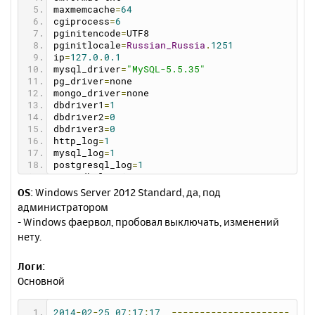
maxmemcache
=
64
cgiprocess
=
6
pginitencode
=
UTF8
pginitlocale
=
Russian_Russia
.
1251
ip
=
127.0
.
0.1
mysql_driver
=
"MySQL-5.5.35"
pg_driver
=
none
mongo_driver
=
none
dbdriver1
=
1
dbdriver2
=
0
dbdriver3
=
0
http_log
=
1
mysql_log
=
1
postgresql_log
=
1
mongodb_log
=
1
dns_log
=
1
OS:
Windows Server 2012 Standard, да, под
memcache_log
=
1
администратором
debugmail
=
1
- Windows фаервол, пробовал выключать, изменений
mysqlcharset
=
utf8_general_ci
нету.
phpdriver
=
"PHP-5.3.27"
httpdriver
=
"Apache-2.2.26"
memcachedriver
=
none
Логи:
dnsdriver
=
none
Основной
httpcharset
=
notset
logreadsize
=
256
showversion
=
0
2014
-
02
-
25
07
:
17
:
17
---------------------