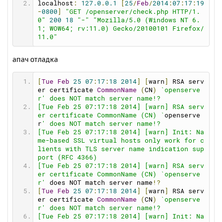
upurl
=
http
:
//open-server.ru/update/
localhost
:
127.0
.
0.1
[
25
/
Feb
/
2014
:
07
:
17
:
19
durl
=
http
:
//open-server.ru/download.html
-
0800
]
"GET /openserver/check.php HTTP/1.
folders
=
"public_html www\htdocs www http h
0"
200
18
"-"
"Mozilla/5.0 (Windows NT 6.
tdocs docs web httpdocs public html site"
1; WOW64; rv:11.0) Gecko/20100101 Firefox/
11.0"
[
ports
]
mysqlport
=
3306
апач отладка
postgresqlport
=
5432
mongodbport
=
27017
httpport
=
80
[
Tue
Feb
25
07
:
17
:
18
2014
]
[
warn
]
 RSA serv
httpsport
=
443
er certificate 
CommonName
(
CN
)
`openserve
httpbackport
=
8080
r' does NOT match server name!?
ftpport
=
21
[Tue Feb 25 07:17:18 2014] [warn] RSA serv
sftpport
=
990
er certificate CommonName (CN) `
openserve
phpport
=
9000
r
' does NOT match server name!?
memcacheport
=
11211
[Tue Feb 25 07:17:18 2014] [warn] Init: Na
me-based SSL virtual hosts only work for c
[
ftp
]
lients with TLS server name indication sup
ftp
=
0
port (RFC 4366)
ftpcommandtimeout
=
600
[Tue Feb 25 07:17:18 2014] [warn] RSA serv
ftpconnecttimeout
=
60
er certificate CommonName (CN) `openserve
r'
 does NOT match server name
!?
[
sendmail
]
[
Tue
Feb
25
07
:
17
:
18
2014
]
[
warn
]
 RSA serv
smtp_server
=
""
er certificate 
CommonName
(
CN
)
`openserve
smtp_port
=
""
r' does NOT match server name!?
auth_username
=
""
[Tue Feb 25 07:17:18 2014] [warn] Init: Na
auth_password
=
""