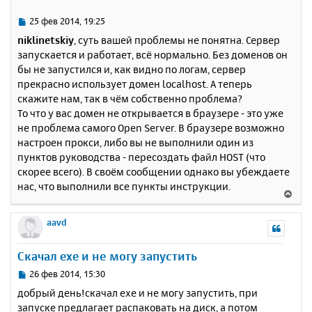
306
MySQL
Community
Server
(
GPL
)
т
[Tue Feb 25 07:17:19 2014] [notice] Child 
ь
5060: Child process is running
С
25 фев 2014, 19:25
[Tue Feb 25 07:17:19 2014] [notice] Child 
с
о
niklinetskiy
, суть вашей проблемы не понятна. Сервер
5060: Acquired the start mutex.
о
я
запускается и работает, всё нормально. Без доменов он
[Tue Feb 25 07:17:19 2014] [notice] Child 
б
к
5060: Starting 32 worker threads.
бы не запустился и, как видно по логам, сервер
щ
н
[Tue Feb 25 07:17:19 2014] [notice] Child 
е
прекрасно использует домен localhost. А теперь
а
5060: Listening on port 443.
н
скажите нам, так в чём собственно проблема?
ч
[Tue Feb 25 07:17:19 2014] [notice] Child 
и
а
То что у вас домен не открывается в браузере - это уже
5060: Listening on port 80.
е
л
не проблема самого Open Server. В браузере возможно
у
настроен прокси, либо вы не выполнили один из
пунктов руководства - пересоздать файл HOST (что
скорее всего). В своём сообщении однако вы убеждаете
нас, что выполнили все пункты инструкции.
В
е
р
aavd
н
у
Скачал exe и не могу запустить
т
ь
С
26 фев 2014, 15:30
с
о
добрый день!скачал exe и не могу запустить, при
о
я
запуске предлагает распаковать на диск, а потом
б
к