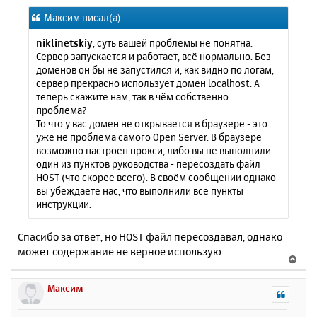
о
я
Максим писал(а):
б
к
щ
н
niklinetskiy
, суть вашей проблемы не понятна.
е
а
Сервер запускается и работает, всё нормально. Без
н
ч
доменов он бы не запустился и, как видно по логам,
и
а
сервер прекрасно использует домен localhost. А
е
л
теперь скажите нам, так в чём собственно
у
проблема?
То что у вас домен не открывается в браузере - это
уже не проблема самого Open Server. В браузере
возможно настроен прокси, либо вы не выполнили
один из пунктов руководства - пересоздать файл
HOST (что скорее всего). В своём сообщении однако
вы убеждаете нас, что выполнили все пункты
инструкции.
Спасибо за ответ, но HOST файл пересоздавал, однако
может содержание не верное использую..
В
е
р
Максим
н
у