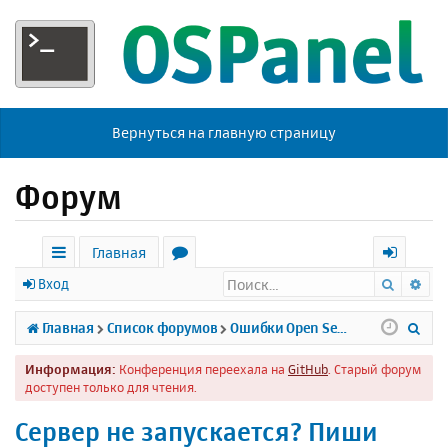
Вернуться на главную страницу
Форум
Главная
Поиск
Ра
с
о
х
Вход
ы
р
о
П
Главная
Список форумов
Ошибки Open Server
л
у
д
о
Информация:
Конференция переехала на
GitHub
. Старый форум
к
м
и
доступен только для чтения.
и
ы
с
Сервер не запускается? Пиши
к