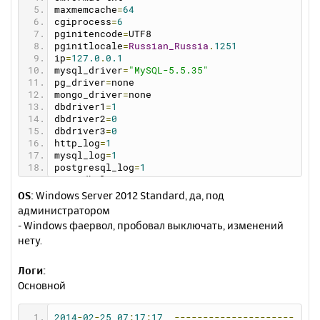
maxmemcache
=
64
cgiprocess
=
6
pginitencode
=
UTF8
pginitlocale
=
Russian_Russia
.
1251
ip
=
127.0
.
0.1
mysql_driver
=
"MySQL-5.5.35"
pg_driver
=
none
mongo_driver
=
none
dbdriver1
=
1
dbdriver2
=
0
dbdriver3
=
0
http_log
=
1
mysql_log
=
1
postgresql_log
=
1
mongodb_log
=
1
dns_log
=
1
OS:
Windows Server 2012 Standard, да, под
memcache_log
=
1
администратором
debugmail
=
1
- Windows фаервол, пробовал выключать, изменений
mysqlcharset
=
utf8_general_ci
нету.
phpdriver
=
"PHP-5.3.27"
httpdriver
=
"Apache-2.2.26"
memcachedriver
=
none
Логи:
dnsdriver
=
none
Основной
httpcharset
=
notset
logreadsize
=
256
showversion
=
0
2014
-
02
-
25
07
:
17
:
17
---------------------