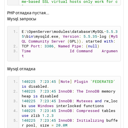
me-based SSL virtual hosts only work for c
smtp_ssl
=
0
lients with TLS server name indication sup
pop3_server
=
""
port (RFC 4366)
PHP отладка пустая....
pop3_username
=
""
[Tue Feb 25 07:17:18 2014] [notice] mod_bw 
Mysql запросы
pop3_password
=
""
: Memory Allocated 0 bytes (each conf take
force_sender
=
""
s 40 bytes)
[Tue Feb 25 07:17:18 2014] [notice] mod_bw 
E
:
\OpenServer\modules\database\MySQL
-
5.5
.
3
: Version 0.92 - Initialized [0 Confs]
5
\b
in
\mysqld
.
exe
,
Version
:
5.5
.
35
-
log 
(
MyS
[Tue Feb 25 07:17:18 2014] [notice] mod_bw 
QL
Community
Server
(
GPL
)).
 started 
with
:
: Supported resolution for Timers [ Min: 1 
TCP 
Port
:
3306
,
Named
Pipe
:
(
null
)
Max: 1000000 ]
Time
Id
Command
Argumen
[Tue Feb 25 07:17:18 2014] [notice] mod_bw 
t
: Enabling High resolution timers [ 1 ms ]
[Tue Feb 25 07:17:18 2014] [notice] Apach
Mysql отладка
e/2.2.26 (Win32) mod_ssl/2.2.26 OpenSSL/0.
9.8y mod_bw/0.92 configured -- resuming no
rmal operations
140225
7
:
23
:
45
[
Note
]
Plugin
'FEDERATED'
[Tue Feb 25 07:17:18 2014] [notice] Server 
is
 disabled
.
built: Nov 14 2013 16:26:05
140225
7
:
23
:
45
InnoDB
:
The
InnoDB
 memory 
[Tue Feb 25 07:17:18 2014] [notice] Paren
heap 
is
 disabled
t: Created child process 5060
140225
7
:
23
:
45
InnoDB
:
Mutexes
and
 rw_loc
[Tue Feb 25 07:17:18 2014] [notice] Disabl
ks 
use
Windows
 interlocked functions
ed use of AcceptEx() WinSock2 API
140225
7
:
23
:
45
InnoDB
:
Compressed
 tables 
[Tue Feb 25 07:17:19 2014] [warn] RSA serv
use
 zlib 
1.2
.
3
er certificate CommonName (CN) `
openserve
140225
7
:
23
:
45
InnoDB
:
Initializing
 buffe
r
' does NOT match server name!?
r pool
,
 size 
=
20.0M
[Tue Feb 25 07:17:19 2014] [warn] RSA serv