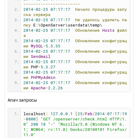
astart
=
1
-----------------------
crdisk
=
0
2014
-
02
-
25
07
:
17
:
17
Начало
процедуры
запу
crpath
=
0
ска
сервера
crdomain
=
0
2014
-
02
-
25
07
:
17
:
17
Не
удалось
удалить
па
showfvr
=
0
пку
 E
:
\OpenServer\userdata\temp\
showprogs
=
1
2014
-
02
-
25
07
:
17
:
17
Обновление
Hosts
файл
hdomains
=
0
а
balloon
=
1
2014
-
02
-
25
07
:
17
:
17
Обновление
конфигурац
favorite
=
0
ии
MySQL
-
5.5
.
35
showswitch
=
1
2014
-
02
-
25
07
:
17
:
17
Обновление
конфигурац
debugmode
=
1
ии
Sendmail
stext
=
0
2014
-
02
-
25
07
:
17
:
17
Обновление
конфигурац
sbrowser
=
0
ии
 PHP
-
5.3
.
27
email
=
0
2014
-
02
-
25
07
:
17
:
17
Обновление
конфигурац
vdisk
=
W
ии
PHPMyAdmin
selfhosts
=
0
2014
-
02
-
25
07
:
17
:
17
Обновление
конфигурац
webdir
=
"domains"
ии
Apache
-
2.2
.
26
browser
=
""
2014
-
02
-
25
07
:
17
:
17
Запуск
MySQL
-
5.5
.
35
textred
=
""
2014
-
02
-
25
07
:
17
:
17
Запуск
Apache
-
2.2
.
26
Апач запросы
filebrowser
=
""
2014
-
02
-
25
07
:
17
:
17
Проверка
состояния
се
sfilebrowser
=
0
рвера
memcache
=
0
localhost
:
127.0
.
0.1
[
25
/
Feb
/
2014
:
07
:
17
:
19
2014
-
02
-
25
07
:
17
:
19
Веб-сервер
успешно
за
dns
=
0
-
0800
]
"GET /openserver/check.html HTTP/1.
пущен!
fzone
=
none
0"
200
18
"-"
"Mozilla/5.0 (Windows NT 6.
speed
=
0
1; WOW64; rv:11.0) Gecko/20100101 Firefox/
maxrequests
=
0
11.0"