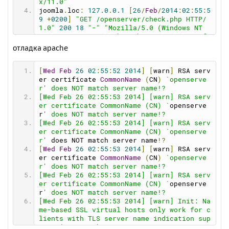
x/11.0"
joomla
.
loc
:
127.0
.
0.1
[
26
/
Feb
/
2014
:
02
:
55
:
5
9
+
0200
]
"GET /openserver/check.php HTTP/
1.0"
200
18
"-"
"Mozilla/5.0 (Windows NT 
6.1; WOW64; rv:11.0) Gecko/20100101 Firefo
x/11.0"
отладка apache
[
Wed
Feb
26
02
:
55
:
52
2014
]
[
warn
]
 RSA serv
er certificate 
CommonName
(
CN
)
`openserve
r' does NOT match server name!?
[Wed Feb 26 02:55:53 2014] [warn] RSA serv
er certificate CommonName (CN) `
openserve
r
' does NOT match server name!?
[Wed Feb 26 02:55:53 2014] [warn] RSA serv
er certificate CommonName (CN) `openserve
r'
 does NOT match server name
!?
[
Wed
Feb
26
02
:
55
:
53
2014
]
[
warn
]
 RSA serv
er certificate 
CommonName
(
CN
)
`openserve
r' does NOT match server name!?
[Wed Feb 26 02:55:53 2014] [warn] RSA serv
er certificate CommonName (CN) `
openserve
r
' does NOT match server name!?
[Wed Feb 26 02:55:53 2014] [warn] Init: Na
me-based SSL virtual hosts only work for c
lients with TLS server name indication sup
port (RFC 4366)