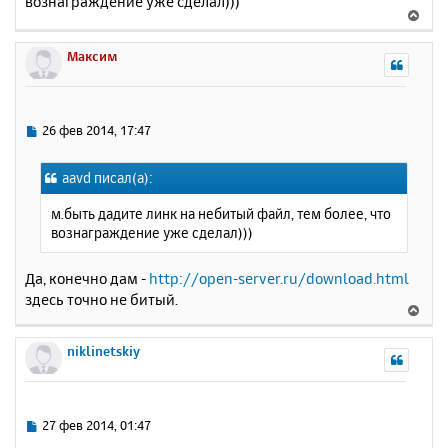
вознаграждение уже сделал)))
б
к
В
щ
н
е
е
а
р
Максим
н
ч
н
и
а
у
е
л
т
у
ь
С
26 фев 2014, 17:47
с
о
о
я
aavd писал(а):
б
к
щ
н
м.быть дадите линк на небитый файл, тем более, что
е
а
вознаграждение уже сделал)))
н
ч
и
а
е
Да, конечно дам -
http://open-server.ru/download.html
л
здесь точно не битый.
у
В
е
р
niklinetskiy
н
у
т
ь
С
27 фев 2014, 01:47
с
о