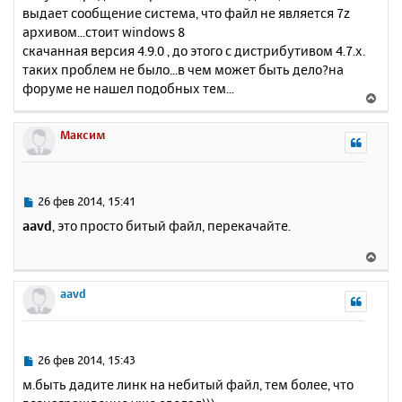
выдает сообщение система, что файл не является 7z
щ
н
е
архивом...стоит windows 8
а
н
скачанная версия 4.9.0 , до этого с дистрибутивом 4.7.х.
ч
и
а
таких проблем не было...в чем может быть дело?на
е
л
форуме не нашел подобных тем...
В
у
е
р
Максим
н
у
т
ь
С
26 фев 2014, 15:41
с
о
aavd
, это просто битый файл, перекачайте.
о
я
б
к
В
щ
н
е
е
а
р
aavd
н
ч
н
и
а
у
е
л
т
у
ь
С
26 фев 2014, 15:43
с
о
м.быть дадите линк на небитый файл, тем более, что
о
я