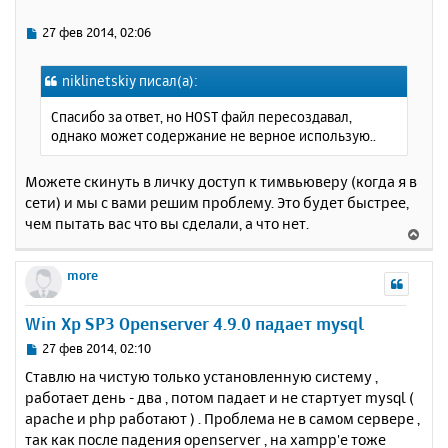
т
ь
С
27 фев 2014, 02:06
с
о
о
я
niklinetskiy писал(а):
б
к
щ
н
Спасибо за ответ, но HOST файл пересоздавал,
е
а
однако может содержание не верное использую..
н
ч
и
а
е
Можете скинуть в личку доступ к тимвьюверу (когда я в
л
сети) и мы с вами решим проблему. Это будет быстрее,
у
чем пытать вас что вы сделали, а что нет.
В
е
р
more
н
у
Win Xp SP3 Openserver 4.9.0 падает mysql
т
ь
С
27 фев 2014, 02:10
с
о
Ставлю на чистую только установленную систему ,
о
я
работает день - два , потом падает и не стартует mysql (
б
к
apache и php работают ) . Проблема не в самом сервере ,
щ
н
е
так как после падения openserver , на xampp'е тоже
а