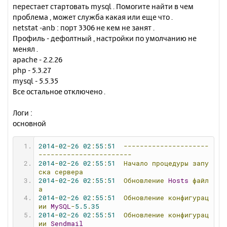
н
перестает стартовать mysql . Помогите найти в чем
ч
и
а
проблема , может служба какая или еще что .
е
л
netstat -anb : порт 3306 не кем не занят .
у
Профиль - дефолтный , настройки по умолчанию не
менял .
apache - 2.2.26
php - 5.3.27
mysql - 5.5.35
Все остальное отключено .
Логи :
основной
2014
-
02
-
26
02
:
55
:
51
---------------------
-----------------------
2014
-
02
-
26
02
:
55
:
51
Начало
процедуры
запу
ска
сервера
2014
-
02
-
26
02
:
55
:
51
Обновление
Hosts
файл
а
2014
-
02
-
26
02
:
55
:
51
Обновление
конфигурац
ии
MySQL
-
5.5
.
35
2014
-
02
-
26
02
:
55
:
51
Обновление
конфигурац
ии
Sendmail