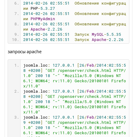
2014
-
02
-
26
02
:
55
:
51
Обновление
конфигурац
ии
 PHP
-
5.3
.
27
2014
-
02
-
26
02
:
55
:
51
Обновление
конфигурац
ии
PHPMyAdmin
2014
-
02
-
26
02
:
55
:
51
Обновление
конфигурац
ии
Apache
-
2.2
.
26
2014
-
02
-
26
02
:
55
:
51
Запуск
MySQL
-
5.5
.
35
2014
-
02
-
26
02
:
55
:
51
Запуск
Apache
-
2.2
.
26
2014
-
02
-
26
02
:
55
:
51
Проверка
состояния
се
рвера
запросы apache
2014
-
02
-
26
02
:
56
:
07
Не
удалось
запустить
MySQL
-
5.5
.
35
joomla
.
loc
:
127.0
.
0.1
[
26
/
Feb
/
2014
:
02
:
55
:
5
2014
-
02
-
26
02
:
56
:
07
Сбой
запуска!
8
+
0200
]
"GET /openserver/check.html HTTP/
2014
-
02
-
26
02
:
56
:
07
---------------------
1.0"
200
18
"-"
"Mozilla/5.0 (Windows NT 
-----------------------
6.1; WOW64; rv:11.0) Gecko/20100101 Firefo
2014
-
02
-
26
02
:
56
:
07
Начало
процедуры
оста
x/11.0"
новки
сервера
joomla
.
loc
:
127.0
.
0.1
[
26
/
Feb
/
2014
:
02
:
55
:
5
2014
-
02
-
26
02
:
56
:
07
Остановка
системных
м
8
+
0200
]
"GET /openserver/check.html HTTP/
одулей
1.0"
200
18
"-"
"Mozilla/5.0 (Windows NT 
2014
-
02
-
26
02
:
56
:
08
Отключение
виртуально
6.1; WOW64; rv:11.0) Gecko/20100101 Firefo
го
диска
x/11.0"
2014
-
02
-
26
02
:
56
:
08
Веб-сервер
успешно
ос
joomla
.
loc
:
127.0
.
0.1
[
26
/
Feb
/
2014
:
02
:
55
:
5
тановлен!
9
+
0200
]
"GET /openserver/check.html HTTP/
1.0"
200
18
"-"
"Mozilla/5.0 (Windows NT 
6.1; WOW64; rv:11.0) Gecko/20100101 Firefo