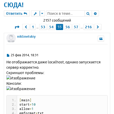
СЮДА!
Поиск
Расшире
Ответить
2157 сообщений
Страница
55
из
216
1
53
54
55
56
57
216
Пред.
След.
…
…
niklinetskiy
С
25 фев 2014, 18:31
о
Не отображается даже localhost, однако запускается
о
сервер корректно.
б
Скриншот проблемы:
щ
е
н
Консоли:
и
е
[
main
]
start
=
10
allow
=
1
emformat
=
txt