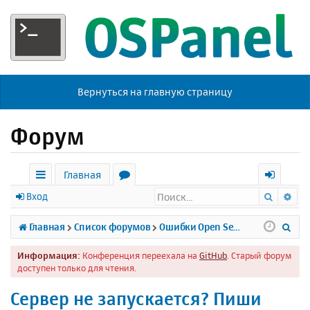
Вернуться на главную страницу
Форум
Главная
Поиск
Ра
с
о
х
Вход
ы
р
о
П
Главная
Список форумов
Ошибки Open Server
л
у
д
о
Информация:
Конференция переехала на
GitHub
. Старый форум
к
м
и
доступен только для чтения.
и
ы
с
Сервер не запускается? Пиши
к