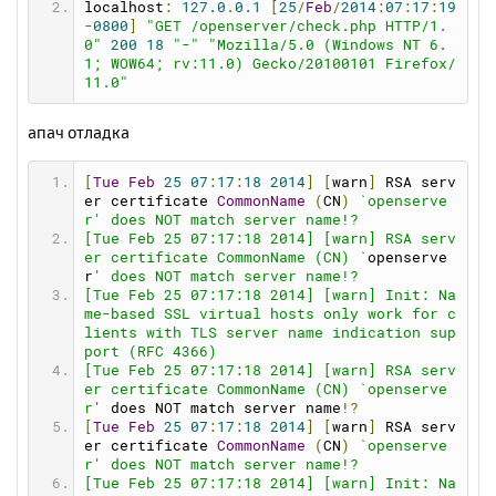
upurl
=
http
:
//open-server.ru/update/
localhost
:
127.0
.
0.1
[
25
/
Feb
/
2014
:
07
:
17
:
19
durl
=
http
:
//open-server.ru/download.html
-
0800
]
"GET /openserver/check.php HTTP/1.
folders
=
"public_html www\htdocs www http h
0"
200
18
"-"
"Mozilla/5.0 (Windows NT 6.
tdocs docs web httpdocs public html site"
1; WOW64; rv:11.0) Gecko/20100101 Firefox/
11.0"
[
ports
]
mysqlport
=
3306
апач отладка
postgresqlport
=
5432
mongodbport
=
27017
httpport
=
80
[
Tue
Feb
25
07
:
17
:
18
2014
]
[
warn
]
 RSA serv
httpsport
=
443
er certificate 
CommonName
(
CN
)
`openserve
httpbackport
=
8080
r' does NOT match server name!?
ftpport
=
21
[Tue Feb 25 07:17:18 2014] [warn] RSA serv
sftpport
=
990
er certificate CommonName (CN) `
openserve
phpport
=
9000
r
' does NOT match server name!?
memcacheport
=
11211
[Tue Feb 25 07:17:18 2014] [warn] Init: Na
me-based SSL virtual hosts only work for c
[
ftp
]
lients with TLS server name indication sup
ftp
=
0
port (RFC 4366)
ftpcommandtimeout
=
600
[Tue Feb 25 07:17:18 2014] [warn] RSA serv
ftpconnecttimeout
=
60
er certificate CommonName (CN) `openserve
r'
 does NOT match server name
!?
[
sendmail
]
[
Tue
Feb
25
07
:
17
:
18
2014
]
[
warn
]
 RSA serv
smtp_server
=
""
er certificate 
CommonName
(
CN
)
`openserve
smtp_port
=
""
r' does NOT match server name!?
auth_username
=
""
[Tue Feb 25 07:17:18 2014] [warn] Init: Na
auth_password
=
""