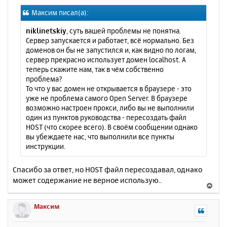
о
я
Максим писал(а):
б
к
щ
н
niklinetskiy
, суть вашей проблемы не понятна.
е
а
Сервер запускается и работает, всё нормально. Без
н
ч
доменов он бы не запустился и, как видно по логам,
и
а
сервер прекрасно использует домен localhost. А
е
л
теперь скажите нам, так в чём собственно
у
проблема?
То что у вас домен не открывается в браузере - это
уже не проблема самого Open Server. В браузере
возможно настроен прокси, либо вы не выполнили
один из пунктов руководства - пересоздать файл
HOST (что скорее всего). В своём сообщении однако
вы убеждаете нас, что выполнили все пункты
инструкции.
Спасибо за ответ, но HOST файл пересоздавал, однако
может содержание не верное использую..
В
е
р
Максим
н
у