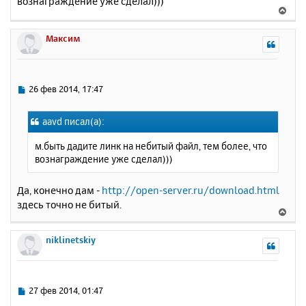
вознаграждение уже сделал)))
б
к
В
щ
н
е
е
а
р
Максим
н
ч
н
и
а
у
е
л
т
у
ь
С
26 фев 2014, 17:47
с
о
о
я
aavd писал(а):
б
к
щ
н
м.быть дадите линк на небитый файл, тем более, что
е
а
вознаграждение уже сделал)))
н
ч
и
а
е
Да, конечно дам -
http://open-server.ru/download.html
л
здесь точно не битый.
у
В
е
р
niklinetskiy
н
у
т
ь
С
27 фев 2014, 01:47
с
о