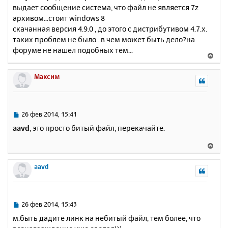
выдает сообщение система, что файл не является 7z
щ
н
е
архивом...стоит windows 8
а
н
скачанная версия 4.9.0 , до этого с дистрибутивом 4.7.х.
ч
и
а
таких проблем не было...в чем может быть дело?на
е
л
форуме не нашел подобных тем...
В
у
е
р
Максим
н
у
т
ь
С
26 фев 2014, 15:41
с
о
aavd
, это просто битый файл, перекачайте.
о
я
б
к
В
щ
н
е
е
а
р
aavd
н
ч
н
и
а
у
е
л
т
у
ь
С
26 фев 2014, 15:43
с
о
м.быть дадите линк на небитый файл, тем более, что
о
я