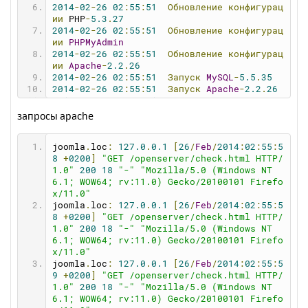
2014
-
02
-
26
02
:
55
:
51
Обновление
конфигурац
ии
 PHP
-
5.3
.
27
2014
-
02
-
26
02
:
55
:
51
Обновление
конфигурац
ии
PHPMyAdmin
2014
-
02
-
26
02
:
55
:
51
Обновление
конфигурац
ии
Apache
-
2.2
.
26
2014
-
02
-
26
02
:
55
:
51
Запуск
MySQL
-
5.5
.
35
2014
-
02
-
26
02
:
55
:
51
Запуск
Apache
-
2.2
.
26
2014
-
02
-
26
02
:
55
:
51
Проверка
состояния
се
рвера
запросы apache
2014
-
02
-
26
02
:
56
:
07
Не
удалось
запустить
MySQL
-
5.5
.
35
joomla
.
loc
:
127.0
.
0.1
[
26
/
Feb
/
2014
:
02
:
55
:
5
2014
-
02
-
26
02
:
56
:
07
Сбой
запуска!
8
+
0200
]
"GET /openserver/check.html HTTP/
2014
-
02
-
26
02
:
56
:
07
---------------------
1.0"
200
18
"-"
"Mozilla/5.0 (Windows NT 
-----------------------
6.1; WOW64; rv:11.0) Gecko/20100101 Firefo
2014
-
02
-
26
02
:
56
:
07
Начало
процедуры
оста
x/11.0"
новки
сервера
joomla
.
loc
:
127.0
.
0.1
[
26
/
Feb
/
2014
:
02
:
55
:
5
2014
-
02
-
26
02
:
56
:
07
Остановка
системных
м
8
+
0200
]
"GET /openserver/check.html HTTP/
одулей
1.0"
200
18
"-"
"Mozilla/5.0 (Windows NT 
2014
-
02
-
26
02
:
56
:
08
Отключение
виртуально
6.1; WOW64; rv:11.0) Gecko/20100101 Firefo
го
диска
x/11.0"
2014
-
02
-
26
02
:
56
:
08
Веб-сервер
успешно
ос
joomla
.
loc
:
127.0
.
0.1
[
26
/
Feb
/
2014
:
02
:
55
:
5
тановлен!
9
+
0200
]
"GET /openserver/check.html HTTP/
1.0"
200
18
"-"
"Mozilla/5.0 (Windows NT 
6.1; WOW64; rv:11.0) Gecko/20100101 Firefo