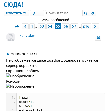
СЮДА!
Поиск
Расшире
Ответить
2157 сообщений
Страница
55
из
216
1
53
54
55
56
57
216
Пред.
След.
…
…
niklinetskiy
С
25 фев 2014, 18:31
о
Не отображается даже localhost, однако запускается
о
сервер корректно.
б
Скриншот проблемы:
щ
е
н
Консоли:
и
е
[
main
]
start
=
10
allow
=
1
emformat
=
txt