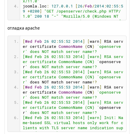
x/11.0"
joomla
.
loc
:
127.0
.
0.1
[
26
/
Feb
/
2014
:
02
:
55
:
5
9
+
0200
]
"GET /openserver/check.php HTTP/
1.0"
200
18
"-"
"Mozilla/5.0 (Windows NT 
6.1; WOW64; rv:11.0) Gecko/20100101 Firefo
x/11.0"
отладка apache
[
Wed
Feb
26
02
:
55
:
52
2014
]
[
warn
]
 RSA serv
er certificate 
CommonName
(
CN
)
`openserve
r' does NOT match server name!?
[Wed Feb 26 02:55:53 2014] [warn] RSA serv
er certificate CommonName (CN) `
openserve
r
' does NOT match server name!?
[Wed Feb 26 02:55:53 2014] [warn] RSA serv
er certificate CommonName (CN) `openserve
r'
 does NOT match server name
!?
[
Wed
Feb
26
02
:
55
:
53
2014
]
[
warn
]
 RSA serv
er certificate 
CommonName
(
CN
)
`openserve
r' does NOT match server name!?
[Wed Feb 26 02:55:53 2014] [warn] RSA serv
er certificate CommonName (CN) `
openserve
r
' does NOT match server name!?
[Wed Feb 26 02:55:53 2014] [warn] Init: Na
me-based SSL virtual hosts only work for c
lients with TLS server name indication sup
port (RFC 4366)