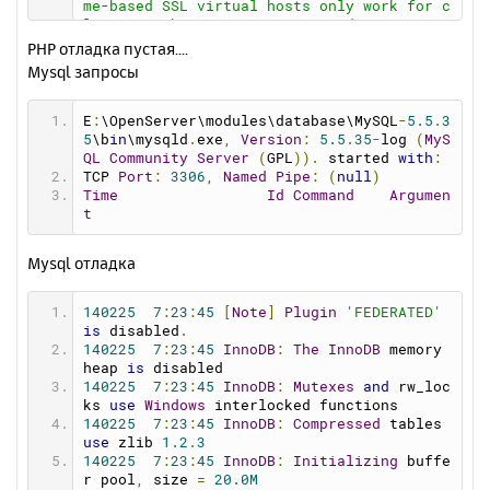
me-based SSL virtual hosts only work for c
smtp_ssl
=
0
lients with TLS server name indication sup
pop3_server
=
""
port (RFC 4366)
PHP отладка пустая....
pop3_username
=
""
[Tue Feb 25 07:17:18 2014] [notice] mod_bw 
Mysql запросы
pop3_password
=
""
: Memory Allocated 0 bytes (each conf take
force_sender
=
""
s 40 bytes)
[Tue Feb 25 07:17:18 2014] [notice] mod_bw 
E
:
\OpenServer\modules\database\MySQL
-
5.5
.
3
: Version 0.92 - Initialized [0 Confs]
5
\b
in
\mysqld
.
exe
,
Version
:
5.5
.
35
-
log 
(
MyS
[Tue Feb 25 07:17:18 2014] [notice] mod_bw 
QL
Community
Server
(
GPL
)).
 started 
with
:
: Supported resolution for Timers [ Min: 1 
TCP 
Port
:
3306
,
Named
Pipe
:
(
null
)
Max: 1000000 ]
Time
Id
Command
Argumen
[Tue Feb 25 07:17:18 2014] [notice] mod_bw 
t
: Enabling High resolution timers [ 1 ms ]
[Tue Feb 25 07:17:18 2014] [notice] Apach
Mysql отладка
e/2.2.26 (Win32) mod_ssl/2.2.26 OpenSSL/0.
9.8y mod_bw/0.92 configured -- resuming no
rmal operations
140225
7
:
23
:
45
[
Note
]
Plugin
'FEDERATED'
[Tue Feb 25 07:17:18 2014] [notice] Server 
is
 disabled
.
built: Nov 14 2013 16:26:05
140225
7
:
23
:
45
InnoDB
:
The
InnoDB
 memory 
[Tue Feb 25 07:17:18 2014] [notice] Paren
heap 
is
 disabled
t: Created child process 5060
140225
7
:
23
:
45
InnoDB
:
Mutexes
and
 rw_loc
[Tue Feb 25 07:17:18 2014] [notice] Disabl
ks 
use
Windows
 interlocked functions
ed use of AcceptEx() WinSock2 API
140225
7
:
23
:
45
InnoDB
:
Compressed
 tables 
[Tue Feb 25 07:17:19 2014] [warn] RSA serv
use
 zlib 
1.2
.
3
er certificate CommonName (CN) `
openserve
140225
7
:
23
:
45
InnoDB
:
Initializing
 buffe
r
' does NOT match server name!?
r pool
,
 size 
=
20.0M
[Tue Feb 25 07:17:19 2014] [warn] RSA serv