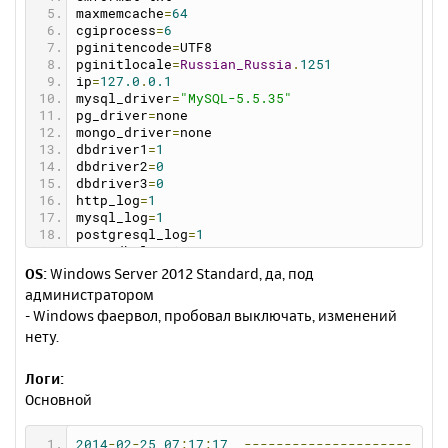
maxmemcache
=
64
cgiprocess
=
6
pginitencode
=
UTF8
pginitlocale
=
Russian_Russia
.
1251
ip
=
127.0
.
0.1
mysql_driver
=
"MySQL-5.5.35"
pg_driver
=
none
mongo_driver
=
none
dbdriver1
=
1
dbdriver2
=
0
dbdriver3
=
0
http_log
=
1
mysql_log
=
1
postgresql_log
=
1
mongodb_log
=
1
dns_log
=
1
OS:
Windows Server 2012 Standard, да, под
memcache_log
=
1
администратором
debugmail
=
1
- Windows фаервол, пробовал выключать, изменений
mysqlcharset
=
utf8_general_ci
нету.
phpdriver
=
"PHP-5.3.27"
httpdriver
=
"Apache-2.2.26"
memcachedriver
=
none
Логи:
dnsdriver
=
none
Основной
httpcharset
=
notset
logreadsize
=
256
showversion
=
0
2014
-
02
-
25
07
:
17
:
17
---------------------