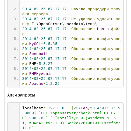
astart
=
1
-----------------------
crdisk
=
0
2014
-
02
-
25
07
:
17
:
17
Начало
процедуры
запу
crpath
=
0
ска
сервера
crdomain
=
0
2014
-
02
-
25
07
:
17
:
17
Не
удалось
удалить
па
showfvr
=
0
пку
 E
:
\OpenServer\userdata\temp\
showprogs
=
1
2014
-
02
-
25
07
:
17
:
17
Обновление
Hosts
файл
hdomains
=
0
а
balloon
=
1
2014
-
02
-
25
07
:
17
:
17
Обновление
конфигурац
favorite
=
0
ии
MySQL
-
5.5
.
35
showswitch
=
1
2014
-
02
-
25
07
:
17
:
17
Обновление
конфигурац
debugmode
=
1
ии
Sendmail
stext
=
0
2014
-
02
-
25
07
:
17
:
17
Обновление
конфигурац
sbrowser
=
0
ии
 PHP
-
5.3
.
27
email
=
0
2014
-
02
-
25
07
:
17
:
17
Обновление
конфигурац
vdisk
=
W
ии
PHPMyAdmin
selfhosts
=
0
2014
-
02
-
25
07
:
17
:
17
Обновление
конфигурац
webdir
=
"domains"
ии
Apache
-
2.2
.
26
browser
=
""
2014
-
02
-
25
07
:
17
:
17
Запуск
MySQL
-
5.5
.
35
textred
=
""
2014
-
02
-
25
07
:
17
:
17
Запуск
Apache
-
2.2
.
26
Апач запросы
filebrowser
=
""
2014
-
02
-
25
07
:
17
:
17
Проверка
состояния
се
sfilebrowser
=
0
рвера
memcache
=
0
localhost
:
127.0
.
0.1
[
25
/
Feb
/
2014
:
07
:
17
:
19
2014
-
02
-
25
07
:
17
:
19
Веб-сервер
успешно
за
dns
=
0
-
0800
]
"GET /openserver/check.html HTTP/1.
пущен!
fzone
=
none
0"
200
18
"-"
"Mozilla/5.0 (Windows NT 6.
speed
=
0
1; WOW64; rv:11.0) Gecko/20100101 Firefox/
maxrequests
=
0
11.0"