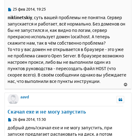
306
MySQL
Community
Server
(
GPL
)
т
[Tue Feb 25 07:17:19 2014] [notice] Child 
ь
5060: Child process is running
С
25 фев 2014, 19:25
[Tue Feb 25 07:17:19 2014] [notice] Child 
с
о
niklinetskiy
, суть вашей проблемы не понятна. Сервер
5060: Acquired the start mutex.
о
я
запускается и работает, всё нормально. Без доменов он
[Tue Feb 25 07:17:19 2014] [notice] Child 
б
к
5060: Starting 32 worker threads.
бы не запустился и, как видно по логам, сервер
щ
н
[Tue Feb 25 07:17:19 2014] [notice] Child 
е
прекрасно использует домен localhost. А теперь
а
5060: Listening on port 443.
н
скажите нам, так в чём собственно проблема?
ч
[Tue Feb 25 07:17:19 2014] [notice] Child 
и
а
То что у вас домен не открывается в браузере - это уже
5060: Listening on port 80.
е
л
не проблема самого Open Server. В браузере возможно
у
настроен прокси, либо вы не выполнили один из
пунктов руководства - пересоздать файл HOST (что
скорее всего). В своём сообщении однако вы убеждаете
нас, что выполнили все пункты инструкции.
В
е
р
aavd
н
у
Скачал exe и не могу запустить
т
ь
С
26 фев 2014, 15:30
с
о
добрый день!скачал exe и не могу запустить, при
о
я
запуске предлагает распаковать на диск, а потом
б
к