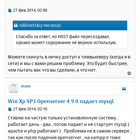
т
ь
С
27 фев 2014, 02:06
с
о
о
я
niklinetskiy писал(а):
б
к
щ
н
Спасибо за ответ, но HOST файл пересоздавал,
е
а
однако может содержание не верное использую..
н
ч
и
а
е
Можете скинуть в личку доступ к тимвьюверу (когда я в
л
сети) и мы с вами решим проблему. Это будет быстрее,
у
чем пытать вас что вы сделали, а что нет.
В
е
р
more
н
у
Win Xp SP3 Openserver 4.9.0 падает mysql
т
ь
С
27 фев 2014, 02:10
с
о
Ставлю на чистую только установленную систему ,
о
я
работает день - два , потом падает и не стартует mysql (
б
к
apache и php работают ) . Проблема не в самом сервере ,
щ
н
е
так как после падения openserver , на xampp'е тоже
а