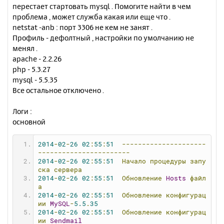
н
перестает стартовать mysql . Помогите найти в чем
ч
и
а
проблема , может служба какая или еще что .
е
л
netstat -anb : порт 3306 не кем не занят .
у
Профиль - дефолтный , настройки по умолчанию не
менял .
apache - 2.2.26
php - 5.3.27
mysql - 5.5.35
Все остальное отключено .
Логи :
основной
2014
-
02
-
26
02
:
55
:
51
---------------------
-----------------------
2014
-
02
-
26
02
:
55
:
51
Начало
процедуры
запу
ска
сервера
2014
-
02
-
26
02
:
55
:
51
Обновление
Hosts
файл
а
2014
-
02
-
26
02
:
55
:
51
Обновление
конфигурац
ии
MySQL
-
5.5
.
35
2014
-
02
-
26
02
:
55
:
51
Обновление
конфигурац
ии
Sendmail