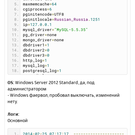
maxmemcache
=
64
cgiprocess
=
6
pginitencode
=
UTF8
pginitlocale
=
Russian_Russia
.
1251
ip
=
127.0
.
0.1
mysql_driver
=
"MySQL-5.5.35"
pg_driver
=
none
mongo_driver
=
none
dbdriver1
=
1
dbdriver2
=
0
dbdriver3
=
0
http_log
=
1
mysql_log
=
1
postgresql_log
=
1
mongodb_log
=
1
dns_log
=
1
OS:
Windows Server 2012 Standard, да, под
memcache_log
=
1
администратором
debugmail
=
1
- Windows фаервол, пробовал выключать, изменений
mysqlcharset
=
utf8_general_ci
нету.
phpdriver
=
"PHP-5.3.27"
httpdriver
=
"Apache-2.2.26"
memcachedriver
=
none
Логи:
dnsdriver
=
none
Основной
httpcharset
=
notset
logreadsize
=
256
showversion
=
0
2014
-
02
-
25
07
:
17
:
17
---------------------