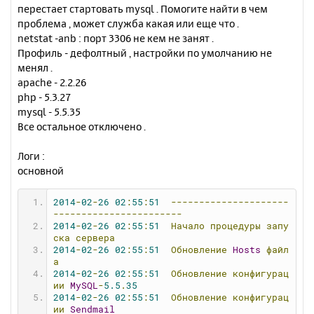
н
перестает стартовать mysql . Помогите найти в чем
ч
и
а
проблема , может служба какая или еще что .
е
л
netstat -anb : порт 3306 не кем не занят .
у
Профиль - дефолтный , настройки по умолчанию не
менял .
apache - 2.2.26
php - 5.3.27
mysql - 5.5.35
Все остальное отключено .
Логи :
основной
2014
-
02
-
26
02
:
55
:
51
---------------------
-----------------------
2014
-
02
-
26
02
:
55
:
51
Начало
процедуры
запу
ска
сервера
2014
-
02
-
26
02
:
55
:
51
Обновление
Hosts
файл
а
2014
-
02
-
26
02
:
55
:
51
Обновление
конфигурац
ии
MySQL
-
5.5
.
35
2014
-
02
-
26
02
:
55
:
51
Обновление
конфигурац
ии
Sendmail