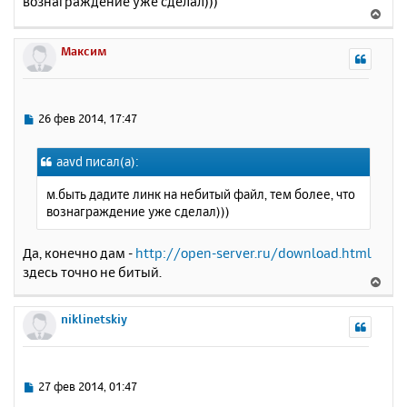
вознаграждение уже сделал)))
б
к
В
щ
н
е
е
а
р
Максим
н
ч
н
и
а
у
е
л
т
у
ь
С
26 фев 2014, 17:47
с
о
о
я
aavd писал(а):
б
к
щ
н
м.быть дадите линк на небитый файл, тем более, что
е
а
вознаграждение уже сделал)))
н
ч
и
а
е
Да, конечно дам -
http://open-server.ru/download.html
л
здесь точно не битый.
у
В
е
р
niklinetskiy
н
у
т
ь
С
27 фев 2014, 01:47
с
о