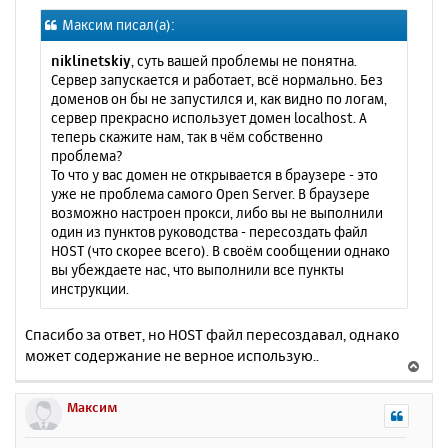
о
я
Максим писал(а):
б
к
щ
н
niklinetskiy
, суть вашей проблемы не понятна.
е
а
Сервер запускается и работает, всё нормально. Без
н
ч
доменов он бы не запустился и, как видно по логам,
и
а
сервер прекрасно использует домен localhost. А
е
л
теперь скажите нам, так в чём собственно
у
проблема?
То что у вас домен не открывается в браузере - это
уже не проблема самого Open Server. В браузере
возможно настроен прокси, либо вы не выполнили
один из пунктов руководства - пересоздать файл
HOST (что скорее всего). В своём сообщении однако
вы убеждаете нас, что выполнили все пункты
инструкции.
Спасибо за ответ, но HOST файл пересоздавал, однако
может содержание не верное использую..
В
е
р
Максим
н
у