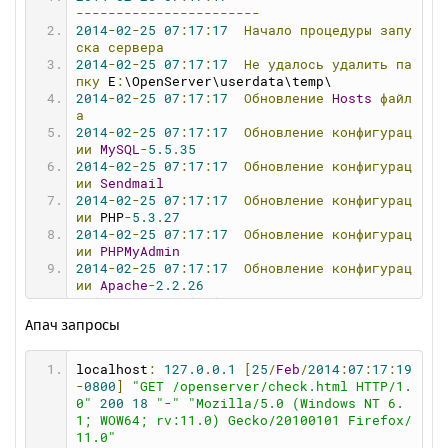
astart
=
1
-----------------------
crdisk
=
0
2014
-
02
-
25
07
:
17
:
17
Начало
процедуры
запу
crpath
=
0
ска
сервера
crdomain
=
0
2014
-
02
-
25
07
:
17
:
17
Не
удалось
удалить
па
showfvr
=
0
пку
 E
:
\OpenServer\userdata\temp\
showprogs
=
1
2014
-
02
-
25
07
:
17
:
17
Обновление
Hosts
файл
hdomains
=
0
а
balloon
=
1
2014
-
02
-
25
07
:
17
:
17
Обновление
конфигурац
favorite
=
0
ии
MySQL
-
5.5
.
35
showswitch
=
1
2014
-
02
-
25
07
:
17
:
17
Обновление
конфигурац
debugmode
=
1
ии
Sendmail
stext
=
0
2014
-
02
-
25
07
:
17
:
17
Обновление
конфигурац
sbrowser
=
0
ии
 PHP
-
5.3
.
27
email
=
0
2014
-
02
-
25
07
:
17
:
17
Обновление
конфигурац
vdisk
=
W
ии
PHPMyAdmin
selfhosts
=
0
2014
-
02
-
25
07
:
17
:
17
Обновление
конфигурац
webdir
=
"domains"
ии
Apache
-
2.2
.
26
browser
=
""
2014
-
02
-
25
07
:
17
:
17
Запуск
MySQL
-
5.5
.
35
textred
=
""
2014
-
02
-
25
07
:
17
:
17
Запуск
Apache
-
2.2
.
26
Апач запросы
filebrowser
=
""
2014
-
02
-
25
07
:
17
:
17
Проверка
состояния
се
sfilebrowser
=
0
рвера
memcache
=
0
localhost
:
127.0
.
0.1
[
25
/
Feb
/
2014
:
07
:
17
:
19
2014
-
02
-
25
07
:
17
:
19
Веб-сервер
успешно
за
dns
=
0
-
0800
]
"GET /openserver/check.html HTTP/1.
пущен!
fzone
=
none
0"
200
18
"-"
"Mozilla/5.0 (Windows NT 6.
speed
=
0
1; WOW64; rv:11.0) Gecko/20100101 Firefox/
maxrequests
=
0
11.0"