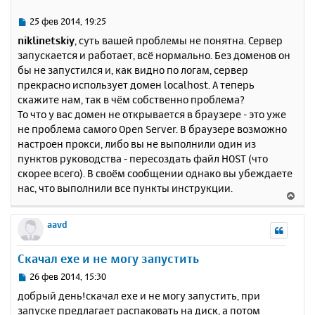
306
MySQL
Community
Server
(
GPL
)
т
[Tue Feb 25 07:17:19 2014] [notice] Child 
ь
5060: Child process is running
С
25 фев 2014, 19:25
[Tue Feb 25 07:17:19 2014] [notice] Child 
с
о
niklinetskiy
, суть вашей проблемы не понятна. Сервер
5060: Acquired the start mutex.
о
я
запускается и работает, всё нормально. Без доменов он
[Tue Feb 25 07:17:19 2014] [notice] Child 
б
к
5060: Starting 32 worker threads.
бы не запустился и, как видно по логам, сервер
щ
н
[Tue Feb 25 07:17:19 2014] [notice] Child 
е
прекрасно использует домен localhost. А теперь
а
5060: Listening on port 443.
н
скажите нам, так в чём собственно проблема?
ч
[Tue Feb 25 07:17:19 2014] [notice] Child 
и
а
То что у вас домен не открывается в браузере - это уже
5060: Listening on port 80.
е
л
не проблема самого Open Server. В браузере возможно
у
настроен прокси, либо вы не выполнили один из
пунктов руководства - пересоздать файл HOST (что
скорее всего). В своём сообщении однако вы убеждаете
нас, что выполнили все пункты инструкции.
В
е
р
aavd
н
у
Скачал exe и не могу запустить
т
ь
С
26 фев 2014, 15:30
с
о
добрый день!скачал exe и не могу запустить, при
о
я
запуске предлагает распаковать на диск, а потом
б
к