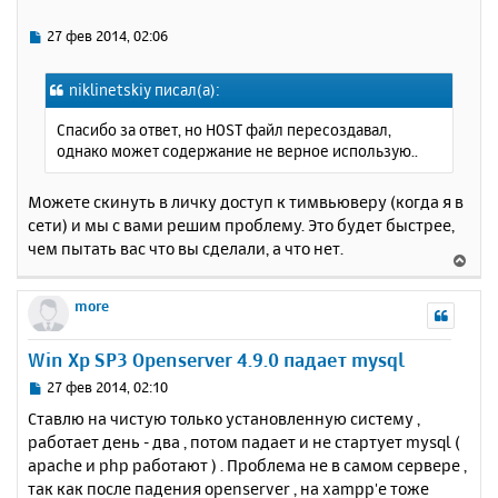
т
ь
С
27 фев 2014, 02:06
с
о
о
я
niklinetskiy писал(а):
б
к
щ
н
Спасибо за ответ, но HOST файл пересоздавал,
е
а
однако может содержание не верное использую..
н
ч
и
а
е
Можете скинуть в личку доступ к тимвьюверу (когда я в
л
сети) и мы с вами решим проблему. Это будет быстрее,
у
чем пытать вас что вы сделали, а что нет.
В
е
р
more
н
у
Win Xp SP3 Openserver 4.9.0 падает mysql
т
ь
С
27 фев 2014, 02:10
с
о
Ставлю на чистую только установленную систему ,
о
я
работает день - два , потом падает и не стартует mysql (
б
к
apache и php работают ) . Проблема не в самом сервере ,
щ
н
е
так как после падения openserver , на xampp'е тоже
а