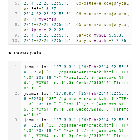
2014
-
02
-
26
02
:
55
:
51
Обновление
конфигурац
ии
 PHP
-
5.3
.
27
2014
-
02
-
26
02
:
55
:
51
Обновление
конфигурац
ии
PHPMyAdmin
2014
-
02
-
26
02
:
55
:
51
Обновление
конфигурац
ии
Apache
-
2.2
.
26
2014
-
02
-
26
02
:
55
:
51
Запуск
MySQL
-
5.5
.
35
2014
-
02
-
26
02
:
55
:
51
Запуск
Apache
-
2.2
.
26
2014
-
02
-
26
02
:
55
:
51
Проверка
состояния
се
рвера
запросы apache
2014
-
02
-
26
02
:
56
:
07
Не
удалось
запустить
MySQL
-
5.5
.
35
joomla
.
loc
:
127.0
.
0.1
[
26
/
Feb
/
2014
:
02
:
55
:
5
2014
-
02
-
26
02
:
56
:
07
Сбой
запуска!
8
+
0200
]
"GET /openserver/check.html HTTP/
2014
-
02
-
26
02
:
56
:
07
---------------------
1.0"
200
18
"-"
"Mozilla/5.0 (Windows NT 
-----------------------
6.1; WOW64; rv:11.0) Gecko/20100101 Firefo
2014
-
02
-
26
02
:
56
:
07
Начало
процедуры
оста
x/11.0"
новки
сервера
joomla
.
loc
:
127.0
.
0.1
[
26
/
Feb
/
2014
:
02
:
55
:
5
2014
-
02
-
26
02
:
56
:
07
Остановка
системных
м
8
+
0200
]
"GET /openserver/check.html HTTP/
одулей
1.0"
200
18
"-"
"Mozilla/5.0 (Windows NT 
2014
-
02
-
26
02
:
56
:
08
Отключение
виртуально
6.1; WOW64; rv:11.0) Gecko/20100101 Firefo
го
диска
x/11.0"
2014
-
02
-
26
02
:
56
:
08
Веб-сервер
успешно
ос
joomla
.
loc
:
127.0
.
0.1
[
26
/
Feb
/
2014
:
02
:
55
:
5
тановлен!
9
+
0200
]
"GET /openserver/check.html HTTP/
1.0"
200
18
"-"
"Mozilla/5.0 (Windows NT 
6.1; WOW64; rv:11.0) Gecko/20100101 Firefo