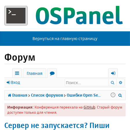
Вернуться на главную страницу
Форум
Главная
Поиск
Ра
с
о
х
Вход
ы
р
о
П
Главная
Список форумов
Ошибки Open Server
л
у
д
о
Информация:
Конференция переехала на
GitHub
. Старый форум
к
м
и
доступен только для чтения.
и
ы
с
Сервер не запускается? Пиши
к