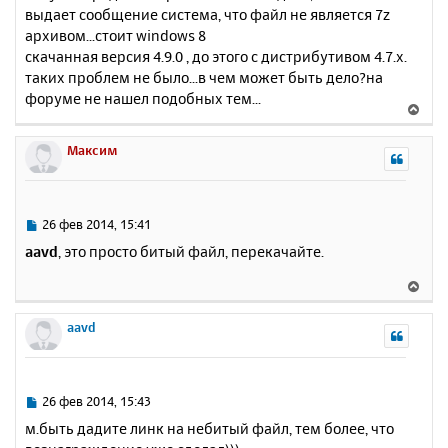
выдает сообщение система, что файл не является 7z
щ
н
е
архивом...стоит windows 8
а
н
скачанная версия 4.9.0 , до этого с дистрибутивом 4.7.х.
ч
и
а
таких проблем не было...в чем может быть дело?на
е
л
форуме не нашел подобных тем...
В
у
е
р
Максим
н
у
т
ь
С
26 фев 2014, 15:41
с
о
aavd
, это просто битый файл, перекачайте.
о
я
б
к
В
щ
н
е
е
а
р
aavd
н
ч
н
и
а
у
е
л
т
у
ь
С
26 фев 2014, 15:43
с
о
м.быть дадите линк на небитый файл, тем более, что
о
я