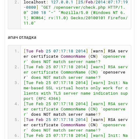
upurl
=
http
:
//open-server.ru/update/
localhost
:
127.0
.
0.1
[
25
/
Feb
/
2014
:
07
:
17
:
19
durl
=
http
:
//open-server.ru/download.html
-
0800
]
"GET /openserver/check.php HTTP/1.
folders
=
"public_html www\htdocs www http h
0"
200
18
"-"
"Mozilla/5.0 (Windows NT 6.
tdocs docs web httpdocs public html site"
1; WOW64; rv:11.0) Gecko/20100101 Firefox/
11.0"
[
ports
]
mysqlport
=
3306
апач отладка
postgresqlport
=
5432
mongodbport
=
27017
httpport
=
80
[
Tue
Feb
25
07
:
17
:
18
2014
]
[
warn
]
 RSA serv
httpsport
=
443
er certificate 
CommonName
(
CN
)
`openserve
httpbackport
=
8080
r' does NOT match server name!?
ftpport
=
21
[Tue Feb 25 07:17:18 2014] [warn] RSA serv
sftpport
=
990
er certificate CommonName (CN) `
openserve
phpport
=
9000
r
' does NOT match server name!?
memcacheport
=
11211
[Tue Feb 25 07:17:18 2014] [warn] Init: Na
me-based SSL virtual hosts only work for c
[
ftp
]
lients with TLS server name indication sup
ftp
=
0
port (RFC 4366)
ftpcommandtimeout
=
600
[Tue Feb 25 07:17:18 2014] [warn] RSA serv
ftpconnecttimeout
=
60
er certificate CommonName (CN) `openserve
r'
 does NOT match server name
!?
[
sendmail
]
[
Tue
Feb
25
07
:
17
:
18
2014
]
[
warn
]
 RSA serv
smtp_server
=
""
er certificate 
CommonName
(
CN
)
`openserve
smtp_port
=
""
r' does NOT match server name!?
auth_username
=
""
[Tue Feb 25 07:17:18 2014] [warn] Init: Na
auth_password
=
""