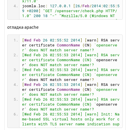
x/11.0"
joomla
.
loc
:
127.0
.
0.1
[
26
/
Feb
/
2014
:
02
:
55
:
5
9
+
0200
]
"GET /openserver/check.php HTTP/
1.0"
200
18
"-"
"Mozilla/5.0 (Windows NT 
6.1; WOW64; rv:11.0) Gecko/20100101 Firefo
x/11.0"
отладка apache
[
Wed
Feb
26
02
:
55
:
52
2014
]
[
warn
]
 RSA serv
er certificate 
CommonName
(
CN
)
`openserve
r' does NOT match server name!?
[Wed Feb 26 02:55:53 2014] [warn] RSA serv
er certificate CommonName (CN) `
openserve
r
' does NOT match server name!?
[Wed Feb 26 02:55:53 2014] [warn] RSA serv
er certificate CommonName (CN) `openserve
r'
 does NOT match server name
!?
[
Wed
Feb
26
02
:
55
:
53
2014
]
[
warn
]
 RSA serv
er certificate 
CommonName
(
CN
)
`openserve
r' does NOT match server name!?
[Wed Feb 26 02:55:53 2014] [warn] RSA serv
er certificate CommonName (CN) `
openserve
r
' does NOT match server name!?
[Wed Feb 26 02:55:53 2014] [warn] Init: Na
me-based SSL virtual hosts only work for c
lients with TLS server name indication sup
port (RFC 4366)