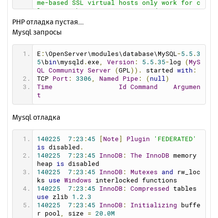
me-based SSL virtual hosts only work for c
smtp_ssl
=
0
lients with TLS server name indication sup
pop3_server
=
""
port (RFC 4366)
PHP отладка пустая....
pop3_username
=
""
[Tue Feb 25 07:17:18 2014] [notice] mod_bw 
Mysql запросы
pop3_password
=
""
: Memory Allocated 0 bytes (each conf take
force_sender
=
""
s 40 bytes)
[Tue Feb 25 07:17:18 2014] [notice] mod_bw 
E
:
\OpenServer\modules\database\MySQL
-
5.5
.
3
: Version 0.92 - Initialized [0 Confs]
5
\b
in
\mysqld
.
exe
,
Version
:
5.5
.
35
-
log 
(
MyS
[Tue Feb 25 07:17:18 2014] [notice] mod_bw 
QL
Community
Server
(
GPL
)).
 started 
with
:
: Supported resolution for Timers [ Min: 1 
TCP 
Port
:
3306
,
Named
Pipe
:
(
null
)
Max: 1000000 ]
Time
Id
Command
Argumen
[Tue Feb 25 07:17:18 2014] [notice] mod_bw 
t
: Enabling High resolution timers [ 1 ms ]
[Tue Feb 25 07:17:18 2014] [notice] Apach
Mysql отладка
e/2.2.26 (Win32) mod_ssl/2.2.26 OpenSSL/0.
9.8y mod_bw/0.92 configured -- resuming no
rmal operations
140225
7
:
23
:
45
[
Note
]
Plugin
'FEDERATED'
[Tue Feb 25 07:17:18 2014] [notice] Server 
is
 disabled
.
built: Nov 14 2013 16:26:05
140225
7
:
23
:
45
InnoDB
:
The
InnoDB
 memory 
[Tue Feb 25 07:17:18 2014] [notice] Paren
heap 
is
 disabled
t: Created child process 5060
140225
7
:
23
:
45
InnoDB
:
Mutexes
and
 rw_loc
[Tue Feb 25 07:17:18 2014] [notice] Disabl
ks 
use
Windows
 interlocked functions
ed use of AcceptEx() WinSock2 API
140225
7
:
23
:
45
InnoDB
:
Compressed
 tables 
[Tue Feb 25 07:17:19 2014] [warn] RSA serv
use
 zlib 
1.2
.
3
er certificate CommonName (CN) `
openserve
140225
7
:
23
:
45
InnoDB
:
Initializing
 buffe
r
' does NOT match server name!?
r pool
,
 size 
=
20.0M
[Tue Feb 25 07:17:19 2014] [warn] RSA serv