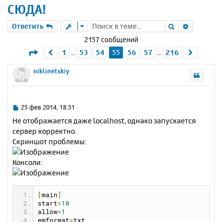
СЮДА!
Поиск
Расшире
Ответить
2157 сообщений
Страница
55
из
216
1
53
54
55
56
57
216
Пред.
След.
…
…
niklinetskiy
С
25 фев 2014, 18:31
о
Не отображается даже localhost, однако запускается
о
сервер корректно.
б
Скриншот проблемы:
щ
е
н
Консоли:
и
е
[
main
]
start
=
10
allow
=
1
emformat
=
txt