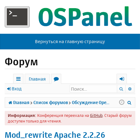
Вернуться на главную страницу
Форум
Главная
Поиск
Ра
с
о
х
Вход
ы
р
о
П
Главная
Список форумов
Обсуждение Open Server
л
у
д
о
Информация:
Конференция переехала на
GitHub
. Старый форум
к
м
и
доступен только для чтения.
и
ы
с
Mod_rewrite Apache 2.2.26
к