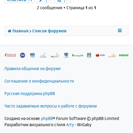
н
ч
н
и
2 сообщения • Страница
1
из
1
а
у
е
л
т
у
ь
с
Главная
Список форумов
я
к
н
а
ч
а
л
Правила общения на форуме
у
Соглашение о конфиденциальности
Русская поддержка phpBB
Часто задаваемые вопросы о работе с форумом
Создано на основе
phpBB
® Forum Software © phpBB Limited
Разработчик визуального стиля
Arty
- MrGaby