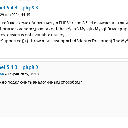
el 5.4.3 + php8.3
»
29 сен 2024, 11:45
акой же схеме обновиться до PHP Version 8.3.11 и выскочила ош
ibraries\vendor\joomla\database\src\Mysqli\MysqliDriver.php (
extension is not available вот код:
::isSupported()) { throw new UnsupportedAdapterException('The MySQL
el 5.4.3 + php8.3
oh
»
14 фев 2025, 05:10
ожно подключить аналогичным способом?