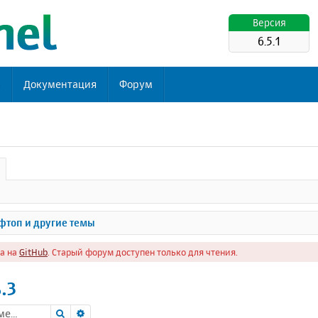
Версия
6.5.1
ь
Документация
Форум
топ и другие темы
а на
GitHub
. Старый форум доступен только для чтения.
.3
Поиск
Расширенный поиск