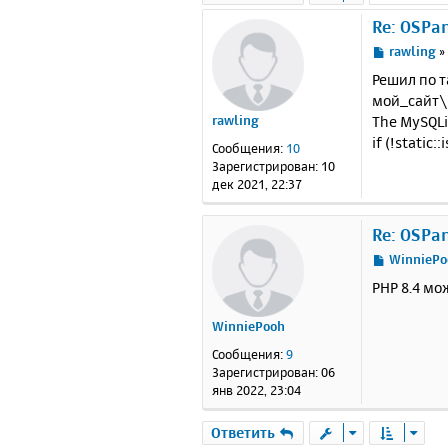
Re: OSPan
С
rawling
о
Решил по т
о
мой_сайт\l
б
The MySQLi 
rawling
щ
е
if (!static
Сообщения:
10
н
Зарегистрирован:
10
и
дек 2021, 22:37
е
Re: OSPan
С
WinniePo
о
PHP 8.4 м
о
б
WinniePooh
щ
е
Сообщения:
9
н
Зарегистрирован:
06
и
янв 2022, 23:04
е
Ответить