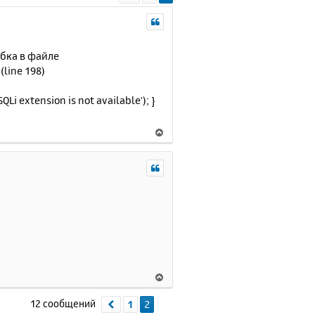
ибка в файле
line 198)
i extension is not available'); }
В
е
р
н
у
т
ь
с
я
к
н
В
а
е
ч
р
12 сообщений
1
2
Пред.
а