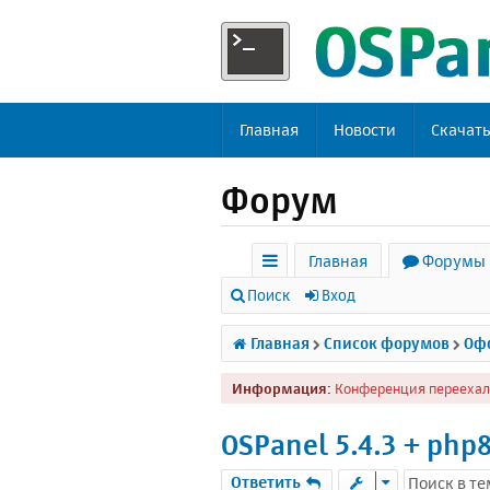
Главная
Новости
Скачат
Форум
Главная
Форумы
с
Поиск
Вход
ы
Главная
Список форумов
Офф
л
Информация:
Конференция переехал
к
и
OSPanel 5.4.3 + php8
Ответить