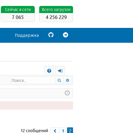
Cейчас в сети
Всего загрузок
7 065
4 256 229
Поддержка
С
Поиск
Расширенный поиск
FA
х
Q
о
д
12 сообщений
1
2
Пред.