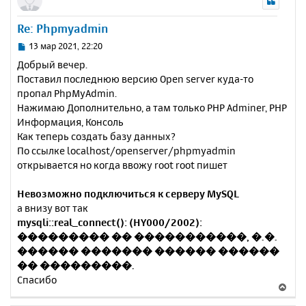
ч
н
и
а
у
е
Re: Phpmyadmin
л
т
у
ь
С
13 мар 2021, 22:20
с
о
Добрый вечер.
о
я
Поставил последнюю версию Open server куда-то
б
к
пропал PhpMyAdmin.
щ
н
е
Нажимаю Дополнительно, а там только PHP Adminer, PHP
а
н
Информация, Консоль
ч
и
а
Как теперь создать базу данных?
е
л
По ссылке localhost/openserver/phpmyadmin
у
открывается но когда ввожу root root пишет
Невозможно подключиться к серверу MySQL
а внизу вот так
mysqli::real_connect(): (HY000/2002):
��������� �� �����������, �.�.
������ ������� ������ ������
�� ���������.
Спасибо
В
е