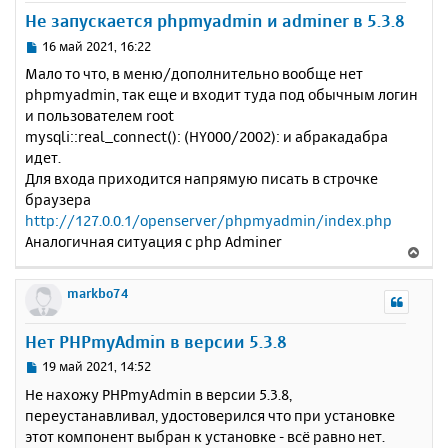
л
у
Не запускается phpmyadmin и adminer в 5.3.8
у
т
ь
С
16 май 2021, 16:22
с
о
Мало то что, в меню/дополнительно вообще нет
о
я
phpmyadmin, так еще и входит туда под обычным логин
б
к
и пользователем root
щ
н
е
mysqli::real_connect(): (HY000/2002): и абракадабра
а
н
идет.
ч
и
а
Для входа приходится напрямую писать в строчке
е
л
браузера
у
http://127.0.0.1/openserver/phpmyadmin/index.php
Аналогичная ситуация с php Adminer
В
е
р
markbo74
н
у
Нет PHPmyAdmin в версии 5.3.8
т
ь
С
19 май 2021, 14:52
с
о
Не нахожу PHPmyAdmin в версии 5.3.8,
о
я
переустанавливал, удостоверился что при установке
б
к
этот компонент выбран к установке - всё равно нет.
щ
н