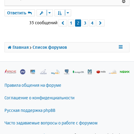
В
н
ч
е
и
а
р
Ответить
е
л
н
у
35 сообщений
1
2
3
4
Пред.
След.
у
т
ь
с
я
Главная
Список форумов
к
н
а
ч
а
л
Правила общения на форуме
у
Соглашение о конфиденциальности
Русская поддержка phpBB
Часто задаваемые вопросы о работе с форумом