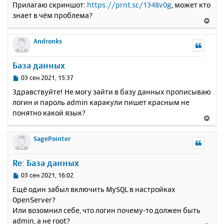
е
Прилагаю скриншот:
https://prnt.sc/1348v0g
, может кто
а
н
знает в чём проблема?
ч
В
и
а
е
е
л
р
Andronks
у
н
у
База данных
т
ь
С
03 сен 2021, 15:37
с
о
Здравствуйте! Не могу зайти в базу данных прописываю
о
я
логин и пароль admin каракули пишет красным не
б
к
понятно какой язык?
щ
н
В
е
а
е
н
ч
р
SagePointer
и
а
н
е
л
у
Re: База данных
у
т
ь
С
03 сен 2021, 16:02
с
о
Ещё один забыл включить MySQL в настройках
о
я
OpenServer?
б
к
Или возомнил себе, что логин почему-то должен быть
щ
н
е
admin, а не root?
а