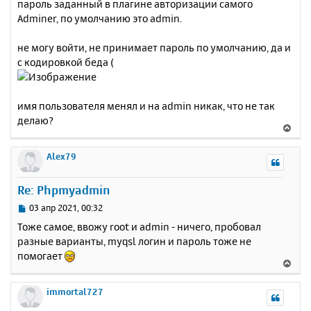
е
пароль заданный в плагине авторизации самого
а
н
Adminer, по умолчанию это admin.
ч
и
а
е
л
не могу войти, не принимает пароль по умолчанию, да и
у
с кодировкой беда (
имя пользователя менял и на admin никак, что не так
делаю?
В
е
р
Alex79
н
у
Re: Phpmyadmin
т
ь
С
03 апр 2021, 00:32
с
о
Тоже самое, ввожу root и admin - ничего, пробовал
о
я
разные варианты, myqsl логин и пароль тоже не
б
к
помогает
щ
н
В
е
а
е
н
ч
р
immortal727
и
а
н
е