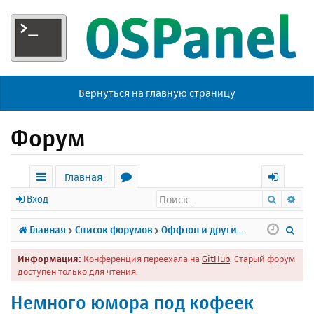
Вернуться на главную страницу
Форум
Главная
Поиск
Ра
с
о
х
Вход
ы
р
о
П
Главная
Список форумов
Оффтоп и другие темы
л
у
д
о
Информация:
Конференция переехала на
GitHub
. Старый форум
к
м
и
доступен только для чтения.
и
ы
с
Немного юмора под кофеек
к