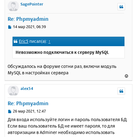
р
SagePointer
н
у
Re: Phpmyadmin
т
ь
С
14 мар 2021, 06:39
с
о
о
я
Eric5
писал(а):
↑
б
к
щ
н
Невозможно подключиться к серверу MySQL
е
а
н
ч
и
Обсуждалось на форуме сотни раз, включи модуль
а
е
MySQL в настройках сервера
л
В
у
е
р
alex54
н
у
Re: Phpmyadmin
т
ь
С
26 мар 2021, 12:47
с
о
Для входа используйте логин и пароль пользователя БД.
о
я
Если ваш пользователь БД не имеет пароля, то для
б
к
авторизации в Adminer необходимо использовать
щ
н