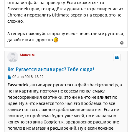
отправил файл на проверку. Если окажется что
Fassendek прав, то придётся удалить это расширение из
Chrome и перезалить Ultimate версию на сервер, это не
сложно.
А теперь пожалуйста прошу всех - перестаньте ругаться,
давайте жить дружно
В
е
р
Максим
н
у
Re: Ругается антивирус? Тебе сюда!
т
ь
С
02 апр 2018, 18:22
с
о
Fassendek
, антивирус ругается на файл background.js, а
о
я
не на картинку, поэтому не совсем понял смысл
б
к
пересохранения картинки, это ни на что не влияет по
щ
н
е
идее. Ну а что касается того, чья это проблема, то всё
а
н
зависит от того ложное срабатывание или нет. Если не
ч
и
а
ложное, то проблема будет уже моей, но изначально
е
л
конечно это вина Google т.к. вредоносное расширение
у
попало в их магазин расширений. Ну а если ложное