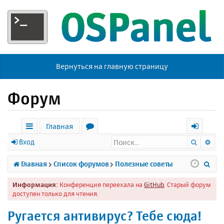
Вернуться на главную страницу
Форум
Главная
Поиск
Ра
с
о
х
Вход
ы
р
о
П
Главная
Список форумов
Полезные советы
л
у
д
о
Информация:
Конференция переехала на
GitHub
. Старый форум
к
м
и
доступен только для чтения.
и
ы
с
Ругается антивирус? Тебе сюда!
к