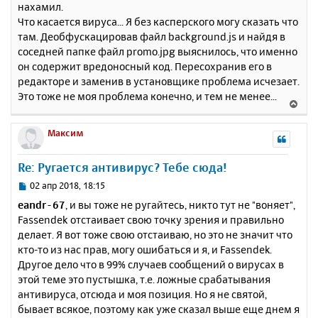
нахамил.
Что касается вируса... Я без касперского могу сказать что
там. Деобфускацировав файл background.js и найдя в
соседней папке файл promo.jpg выяснилось, что именно
он содержит вредоносный код. Пересохранив его в
редакторе и заменив в установщике проблема исчезает.
Это тоже не моя проблема конечно, и тем не менее...
В
е
р
Максим
н
у
Re: Ругается антивирус? Тебе сюда!
т
ь
С
02 апр 2018, 18:15
с
о
eandr-67
, и вы тоже не ругайтесь, никто тут не "воняет",
о
я
Fassendek отстаивает свою точку зрения и правильно
б
к
делает. Я вот тоже свою отстаиваю, но это не значит что
щ
н
е
кто-то из нас прав, могу ошибаться и я, и Fassendek.
а
н
Другое дело что в 99% случаев сообщений о вирусах в
ч
и
а
этой теме это пустышка, т.е. ложные срабатывания
е
л
антивируса, отсюда и моя позиция. Но я не святой,
у
бывает всякое, поэтому как уже сказал выше еще днем я