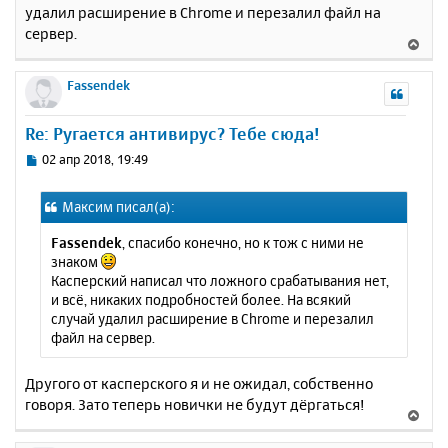
н
удалил расширение в Chrome и перезалил файл на
ч
и
а
сервер.
В
е
л
е
у
р
Fassendek
н
у
Re: Ругается антивирус? Тебе сюда!
т
ь
С
02 апр 2018, 19:49
с
о
о
я
Максим писал(а):
б
к
щ
н
Fassendek
, спасибо конечно, но к тож с ними не
е
а
знаком
н
ч
Касперский написал что ложного срабатывания нет,
и
а
и всё, никаких подробностей более. На всякий
е
л
случай удалил расширение в Chrome и перезалил
у
файл на сервер.
Другого от касперского я и не ожидал, собственно
говоря. Зато теперь новички не будут дёргаться!
В
е