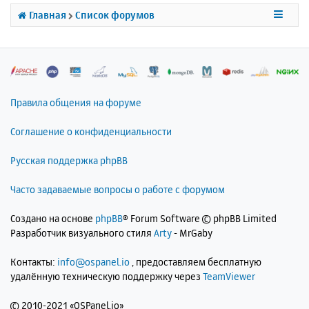
я
Главная
Список форумов
к
н
а
ч
а
л
Правила общения на форуме
у
Соглашение о конфиденциальности
Русская поддержка phpBB
Часто задаваемые вопросы о работе с форумом
Создано на основе
phpBB
® Forum Software © phpBB Limited
Разработчик визуального стиля
Arty
- MrGaby
Контакты:
info@ospanel.io
, предоставляем бесплатную
удалённую техническую поддержку через
TeamViewer
©
2010-2021 «OSPanel.io»