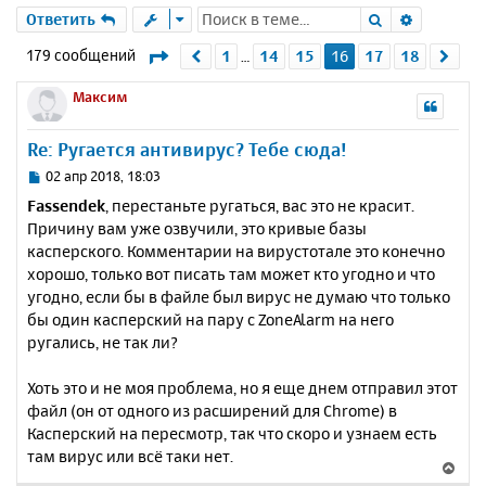
Поиск
Расшире
Ответить
Страница
16
из
18
179 сообщений
1
14
15
16
17
18
Пред.
Сле
…
Максим
Re: Ругается антивирус? Тебе сюда!
С
02 апр 2018, 18:03
о
Fassendek
, перестаньте ругаться, вас это не красит.
о
Причину вам уже озвучили, это кривые базы
б
касперского. Комментарии на вирустотале это конечно
щ
е
хорошо, только вот писать там может кто угодно и что
н
угодно, если бы в файле был вирус не думаю что только
и
бы один касперский на пару с ZoneAlarm на него
е
ругались, не так ли?
Хоть это и не моя проблема, но я еще днем отправил этот
файл (он от одного из расширений для Chrome) в
Касперский на пересмотр, так что скоро и узнаем есть
там вирус или всё таки нет.
В