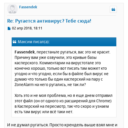
е
р
Fassendek
н
у
Re: Ругается антивирус? Тебе сюда!
т
ь
С
02 апр 2018, 18:11
с
о
о
я
Максим писал(а):
б
к
щ
н
Fassendek
, перестаньте ругаться, вас это не красит.
е
а
Причину вам уже озвучили, это кривые базы
н
ч
касперского. Комментарии на вирустотале это
и
а
конечно хорошо, только вот писать там может кто
е
л
угодно и что угодно, если бы в файле был вирус не
у
думаю что только бы один касперский на пару с
ZoneAlarm на него ругались, не так ли?
Хоть это и не моя проблема, но я еще днем отправил
этот файл (он от одного из расширений для Chrome)
в Касперский на пересмотр, так что скоро и узнаем
есть там вирус или всё таки нет.
И не думал ругаться. Просто крендель выше взял мне и