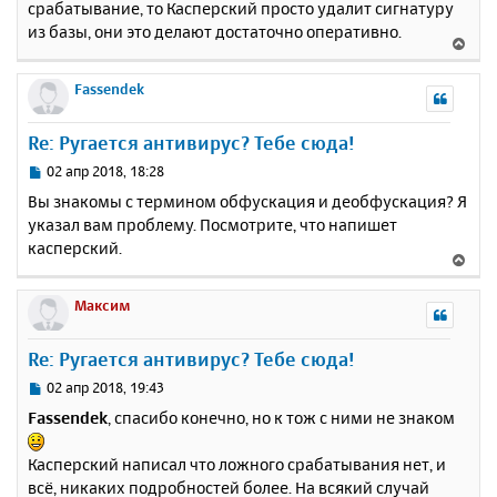
срабатывание, то Касперский просто удалит сигнатуру
из базы, они это делают достаточно оперативно.
В
е
р
Fassendek
н
у
Re: Ругается антивирус? Тебе сюда!
т
ь
С
02 апр 2018, 18:28
с
о
Вы знакомы с термином обфускация и деобфускация? Я
о
я
указал вам проблему. Посмотрите, что напишет
б
к
касперский.
щ
н
В
е
а
е
н
ч
р
Максим
и
а
н
е
л
у
Re: Ругается антивирус? Тебе сюда!
у
т
ь
С
02 апр 2018, 19:43
с
о
Fassendek
, спасибо конечно, но к тож с ними не знаком
о
я
б
к
Касперский написал что ложного срабатывания нет, и
щ
н
е
всё, никаких подробностей более. На всякий случай
а