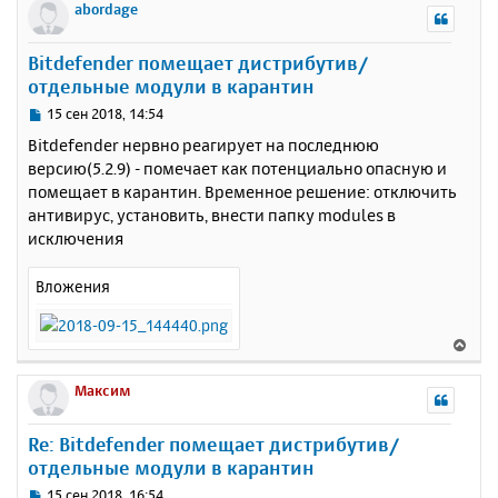
р
abordage
н
у
Bitdefender помещает дистрибутив/
т
отдельные модули в карантин
ь
с
С
15 сен 2018, 14:54
я
о
Bitdefender нервно реагирует на последнюю
к
о
версию(5.2.9) - помечает как потенциально опасную и
н
б
помещает в карантин. Временное решение: отключить
щ
а
е
антивирус, установить, внести папку modules в
ч
н
а
исключения
и
л
е
у
Вложения
В
е
р
Максим
н
у
Re: Bitdefender помещает дистрибутив/
т
отдельные модули в карантин
ь
с
С
15 сен 2018, 16:54