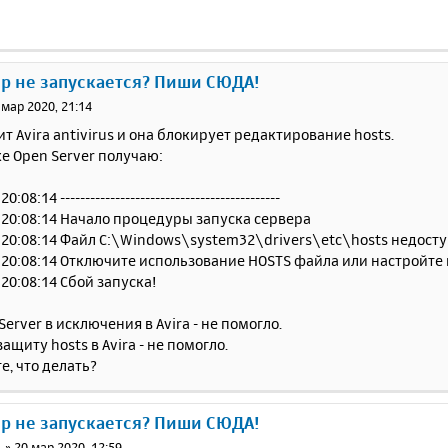
ер не запускается? Пиши СЮДА!
 мар 2020, 21:14
ит Avira antivirus и она блокирует редактирование hosts.
е Open Server получаю:
:08:14 --------------------------------------------
 20:08:14 Начало процедуры запуска сервера
 20:08:14 Файл C:\Windows\system32\drivers\etc\hosts недост
 20:08:14 Отключите использование HOSTS файла или настройте
 20:08:14 Сбой запуска!
Server в исключения в Avira - не помогло.
ащиту hosts в Avira - не помогло.
, что делать?
ер не запускается? Пиши СЮДА!
1
»
20 мар 2020, 12:59