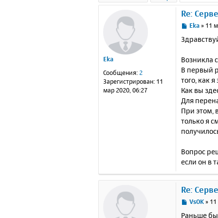
Re: Серв
С
Eka
»
11 м
о
Здравству
о
б
Возникла с
Eka
щ
е
В первый р
Сообщения:
2
н
того, как 
Зарегистрирован:
11
и
Как вы зде
мар 2020, 06:27
е
Для перена
При этом, 
только я с
получилось
Вопрос реш
если он в 
Re: Серв
С
VsOK
»
11
о
Раньше бы