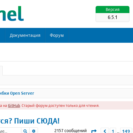
Версия
6.5.1
ь
Документация
Форум
бки Open Server
а на
GitHub
. Старый форум доступен только для чтения.
тся? Пиши СЮДА!
Поиск
Расширенный поиск
Страница
151
из
2157 сообщений
1
149
Пред.
…