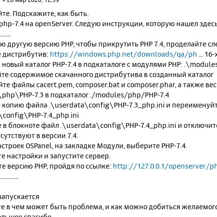
те. Подскажите, как быть.
hp-7.4 на openServer. Следую инструкции, которую нашел здесь
........
ю другую версию PHP, чтобы прикрутить PHP 7.4, проделайте с
е дистрибутив:
https://windows.php.net/downloads/qa/ph
... 16
е новый каталог PHP-7.4 в подкаталоге с модулями PHP: .\modul
уйте содержимое скачанного дистрибутива в созданный каталог
йте файлы cacert.pem, composer.bat и composer.phar, а также вес
php\PHP-7.3 в подкаталог ./modules/php/PHP-7.4
е копию файла .\userdata\config\PHP-7.3_php.ini и переименуй
\config\PHP-7.4_php.ini
е в блокноте файл .\userdata\config\PHP-7.4_php.ini и отклю
сутствуют в версии 7.4.
настроек OSPanel, на закладке Модули, выберите PHP-7.4.
те настройки и запустите сервер.
те версию PHP, пройдя по ссылке:
http://127.0.0.1/openserver/p
.............
запускается
е в чем может быть проблема, и как можно добиться желаемог
ольшое спасибо