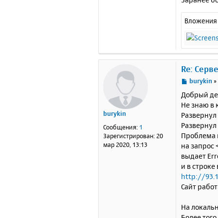
Вложения
Re: Серв
С
burykin
о
Добрый де
о
Не знаю в 
б
burykin
Развернул 
щ
е
Развернул 
Сообщения:
1
н
Проблема в
Зарегистрирован:
20
и
мар 2020, 13:13
на запрос 
е
выдает Err
и в строке
http://93.
Сайт работ
На локаль
Более того