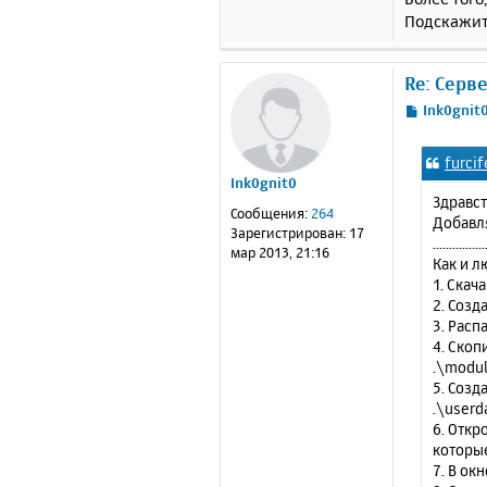
Подскажит
Re: Серв
С
Ink0gnit
о
о
furcif
б
Ink0gnit0
щ
Здравст
е
Сообщения:
264
Добавля
н
Зарегистрирован:
17
................
и
мар 2013, 21:16
Как и л
е
1. Скач
2. Созд
3. Расп
4. Скоп
.\modul
5. Созд
.\userd
6. Откр
которые
7. В ок