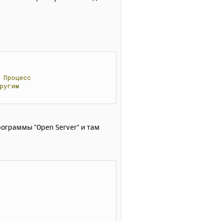
ь
с
я
к
н
а
ч
а
Процесс
л
ругим
у
ограммы "Open Server" и там