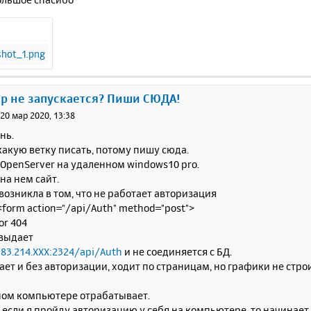
ер не запускается? Пиши СЮДА!
»
20 мар 2020, 13:38
нь.
какую ветку писать, потому пишу сюда.
OpenServer на удаленном windows10 pro.
на нем сайт.
озникла в том, что не работает авторизация
<form action="/api/Auth" method="post">
or 404
 выдает
183.214.ХХХ:2324/api/Auth
и не соединяется с БД.
ает и без авторизации, ходит по страницам, но графики не строи
ном компьютере отрабатывает.
, если я пройду авторизацию у себя на компьютере, то начинает