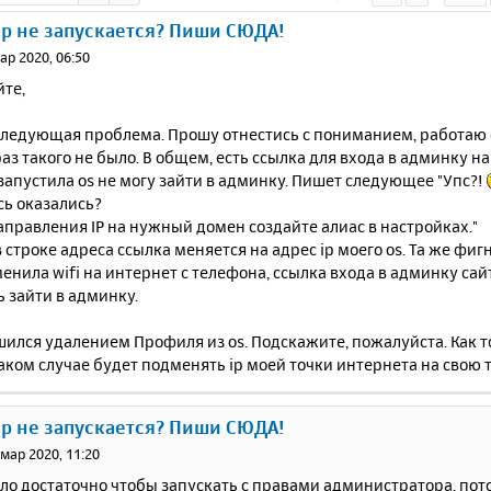
ер не запускается? Пиши СЮДА!
ар 2020, 06:50
йте,
ледующая проблема. Прошу отнестись с пониманием, работаю с 
аз такого не было. В общем, есть ссылка для входа в админку на
я запустила os не могу зайти в админку. Пишет следующее "Упс?!
сь оказались?
правления IP на нужный домен создайте алиас в настройках."
в строке адреса ссылка меняется на адрес ip моего os. Та же фигн
менила wifi на интернет с телефона, ссылка входа в админку сайт
 зайти в админку.
ился удалением Профиля из os. Подскажите, пожалуйста. Как то
таком случае будет подменять ip моей точки интернета на свою т
ер не запускается? Пиши СЮДА!
 мар 2020, 11:20
ло достаточно чтобы запускать с правами администратора, пот