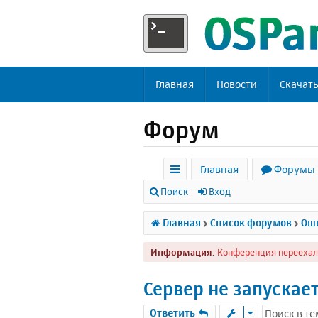
Главная
Новости
Скачат
Форум
Главная
Форумы
с
Поиск
Вход
ы
Главная
Список форумов
Оши
л
Информация:
Конференция переехал
к
и
Сервер не запускае
Ответить