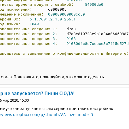
тметка
времени
модуля
с
ошибкой:
54900de0
од
исключения:
	c0000005
мещение
исключения:
000000000000cc59
ерсия
ОС:
6.1
.
7601.2
.
1.0
.
256.1
од
языка:
1049
ополнительные
сведения
1
:
	d7a8
ополнительные
сведения
2
:
	d7a8e810723e9b1a84a066509d
ополнительные
сведения
3
:
9108
ополнительные
сведения
4
:
91080d4c8c7ceece3c7f15d527d
акомьтесь
с
заявлением
о
конфиденциальности
в
Интернете:
ttp
:
//go.microsoft.com/fwlink/?linkid= ... cid=0x0419
и
заявление
о
конфиденциальности
в
Интернете
недоступно,
ариантом:
 стала. Подскажите, пожалуйста, что можно сделать.
:
\Windows\system32\ru
-
RU\erofflps
.
txt
ер не запускается? Пиши СЮДА!
6 мар 2020, 15:00
ему-то не запускается сам сервер при таких настройках:
eviews.dropbox.com/p/thumb/AA ... ize_mode=5