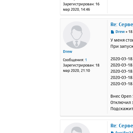
н
Зарегистрирован:
16
и
мар 2020, 14:46
е
Re: Серв
С
Drew
»
18
о
У меня сто
о
При запуск
б
Drew
щ
е
2020-03-18 20
Сообщения:
1
н
2020-03-18
Зарегистрирован:
18
и
мар 2020, 21:10
2020-03-18
е
2020-03-18
2020-03-18
Внес Open 
Отключил з
Подскажите
Re: Серв
С
furcifer2