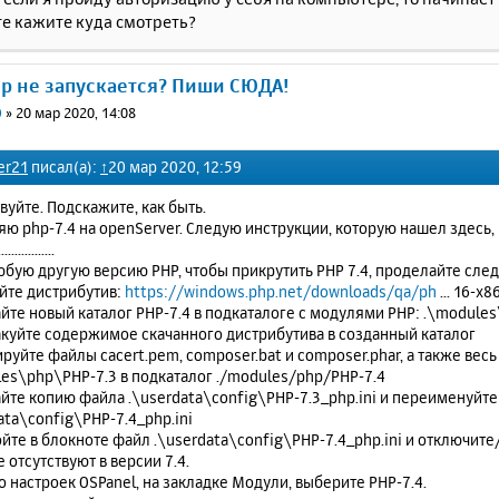
е кажите куда смотреть?
ер не запускается? Пиши СЮДА!
0
»
20 мар 2020, 14:08
er21
писал(а):
↑
20 мар 2020, 12:59
вуйте. Подскажите, как быть.
ю php-7.4 на openServer. Следую инструкции, которую нашел здесь, 
.................
юбую другую версию PHP, чтобы прикрутить PHP 7.4, проделайте сл
айте дистрибутив:
https://windows.php.net/downloads/qa/ph
... 16-x8
айте новый каталог PHP-7.4 в подкаталоге с модулями PHP: .\module
акуйте содержимое скачанного дистрибутива в созданный каталог
ируйте файлы cacert.pem, composer.bat и composer.phar, а также весь
es\php\PHP-7.3 в подкаталог ./modules/php/PHP-7.4
айте копию файла .\userdata\config\PHP-7.3_php.ini и переименуйте
ata\config\PHP-7.4_php.ini
ойте в блокноте файл .\userdata\config\PHP-7.4_php.ini и отключи
 отсутствуют в версии 7.4.
но настроек OSPanel, на закладке Модули, выберите PHP-7.4.