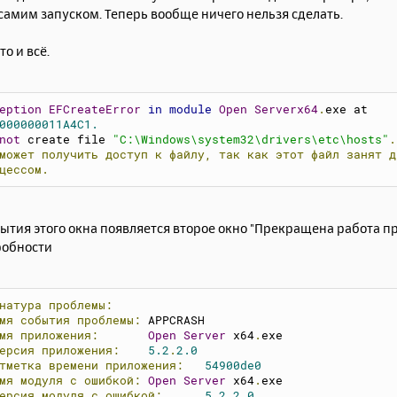
самим запуском. Теперь вообще ничего нельзя сделать.
то и всё.
eption
EFCreateError
in
module
Open
Serverx64
.
exe at
000000011A4C1.
not
 create file 
"C:\Windows\system32\drivers\etc\hosts"
.
может
получить
доступ
к
файлу,
так
как
этот
файл
занят
д
цессом.
ытия этого окна появляется второе окно "Прекращена работа пр
робности
натура
проблемы:
мя
события
проблемы:
	APPCRASH
мя
приложения:
Open
Server
 x64
.
exe
ерсия
приложения:
5.2
.
2.0
тметка
времени
приложения:
54900de0
мя
модуля
с
ошибкой:
Open
Server
 x64
.
exe
ерсия
модуля
с
ошибкой:
5.2
.
2.0