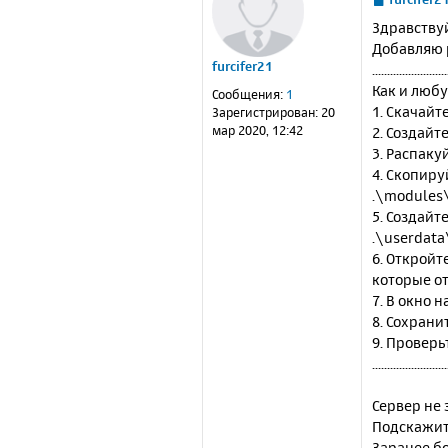
о
Здравствуй
о
Добавляю p
б
furcifer21
.........................
щ
е
Как и любу
Сообщения:
1
н
1. Скачайт
Зарегистрирован:
20
и
мар 2020, 12:42
2. Создайт
е
3. Распак
4. Скопиру
.\modules\
5. Создайт
.\userdata
6. Откройт
которые от
7. В окно 
8. Сохрани
9. Проверь
.........................
Сервер не 
Подскажит
Заранее б