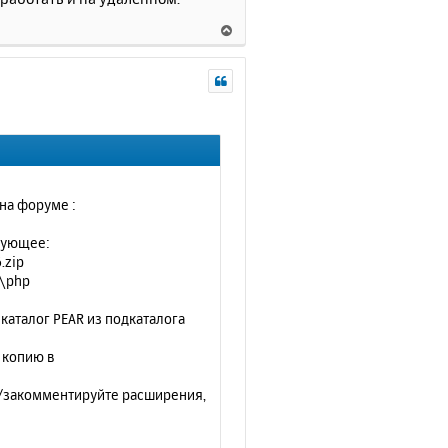
В
е
р
н
у
т
ь
с
я
к
на форуме :
н
а
едующее:
ч
6.zip
а
s\php
л
у
 каталог PEAR из подкаталога
 копию в
те/закомментируйте расширения,