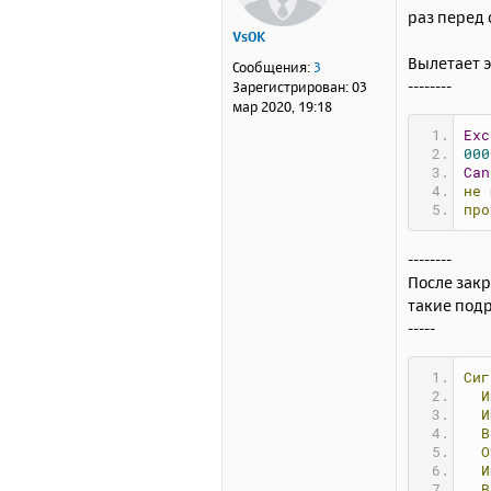
о
раз перед 
б
VsOK
щ
е
Вылетает э
Сообщения:
3
н
--------
Зарегистрирован:
03
и
мар 2020, 19:18
е
Exc
000
Can
не
про
--------
После закр
такие под
-----
Сиг
И
И
В
О
И
В