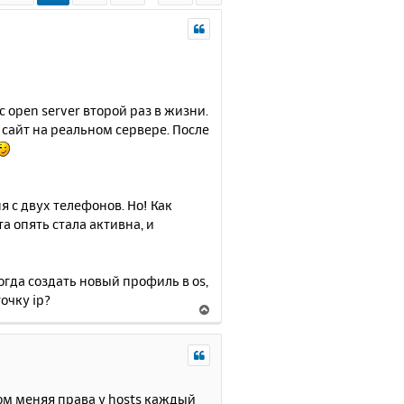
open server второй раз в жизни.
 сайт на реальном сервере. После
я с двух телефонов. Но! Как
а опять стала активна, и
гда создать новый профиль в os,
очку ip?
В
е
р
н
у
т
ом меняя права у hosts каждый