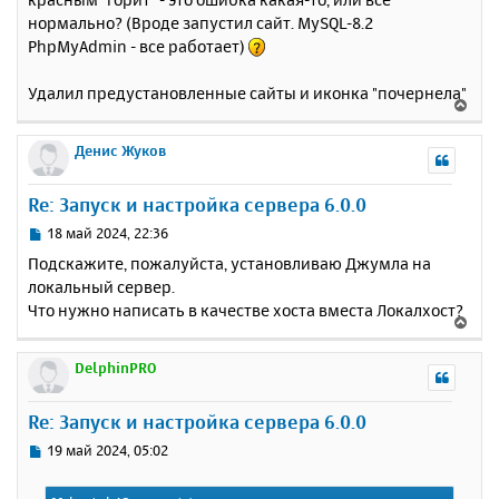
б
к
нормально? (Вроде запустил сайт. MySQL-8.2
щ
н
е
PhpMyAdmin - все работает)
а
н
ч
и
а
Удалил предустановленные сайты и иконка "почернела"
В
е
л
е
у
р
Денис Жуков
н
у
Re: Запуск и настройка сервера 6.0.0
т
ь
С
18 май 2024, 22:36
с
о
Подскажите, пожалуйста, установливаю Джумла на
о
я
локальный сервер.
б
к
Что нужно написать в качестве хоста вместа Локалхост?
щ
н
В
е
а
е
н
ч
р
DelphinPRO
и
а
н
е
л
у
Re: Запуск и настройка сервера 6.0.0
у
т
ь
С
19 май 2024, 05:02
с
о
о
я