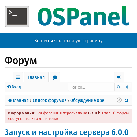
Вернуться на главную страницу
Форум
Главная
Поиск
Ра
с
о
х
Вход
ы
р
о
П
Главная
Список форумов
Обсуждение Open Server
л
у
д
о
Информация:
Конференция переехала на
GitHub
. Старый форум
к
м
и
доступен только для чтения.
и
ы
с
Запуск и настройка сервера 6.0.0
к