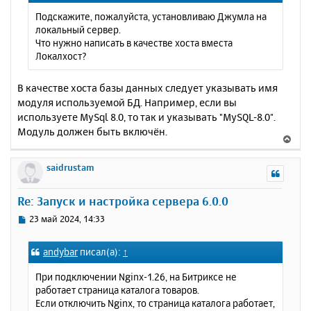
щ
н
Подскажите, пожалуйста, установливаю Джумла на
е
а
локальный сервер.
н
ч
Что нужно написать в качестве хоста вместа
и
а
Локалхост?
е
л
у
В качестве хоста базы данных следует указывать имя
модуля используемой БД. Например, если вы
используете MySql 8.0, то так и указывать "MySQL-8.0".
Модуль должен быть включён.
В
е
р
saidrustam
н
у
Re: Запуск и настройка сервера 6.0.0
т
ь
С
23 май 2024, 14:33
с
о
о
я
andybar
писал(а):
↑
б
к
щ
н
При подключении Nginx-1.26, на Битриксе не
е
а
работает страница каталога товаров.
н
ч
Если отключить Nginx, то страница каталога работает,
и
а