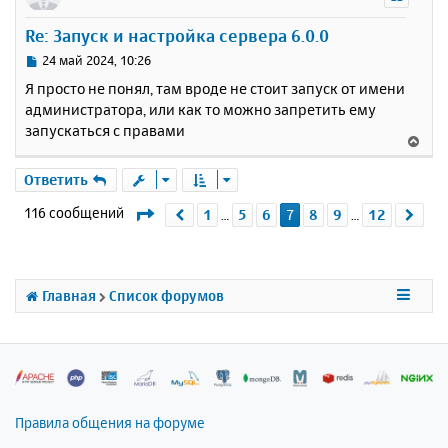
н
и
а
у
е
Re: Запуск и настройка сервера 6.0.0
л
т
у
ь
С
24 май 2024, 10:26
с
о
Я просто не понял, там вроде не стоит запуск от имени
о
я
администратора, или как то можно запретить ему
б
к
запускаться с правами
щ
н
В
е
а
е
н
ч
р
Ответить
и
а
н
е
л
Страница
7
из
12
116 сообщений
1
5
6
7
8
9
12
Пред.
Сле
…
…
у
у
т
ь
с
я
Главная
Список форумов
к
н
а
ч
а
л
Правила общения на форуме
у