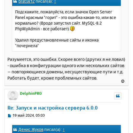
bratsk12
писал(а):
↑
б
к
щ
н
Подскажите, пожалуйста, если значок Open Server
е
а
Panel красным "горит" - это ошибка какая-то, или все
н
ч
нормально? (Вроде запустил сайт. MySQL-8.2
и
а
PhpMyAdmin - все работает)
е
л
у
Удалил предустановленные сайты и иконка
"почернела"
Разумеется, это ошибка. Скорее всего (других я не ловил)
- ошибка в конфигурации одного или нескольких сайтов
– повторяющиеся домены, несуществующие пути и т.д.
Работать будет, кроме проблемных сайтов.
В
е
р
DelphinPRO
н
у
Re: Запуск и настройка сервера 6.0.0
т
ь
С
19 май 2024, 05:03
с
о
о
я
Денис Жуков
писал(а):
↑
б
к