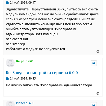
у
ь
С
24 май 2024, 09:47
с
о
Здравствуйте! Переустановил OSP 6, пытаюсь включить
о
я
модули командой "ops on" но они не срабатывают, даже
б
к
если их через трей меню включать разделе. Пишет не
щ
н
е
удалость выполнить команду. Как я понял поо логам
а
н
ошибка потому что запущен ОSP с правами
ч
и
а
администратора. Хотя команды
е
л
osp cacert init
у
osp sysprep
Работают, а модули не запускаются..
В
е
р
DelphinPRO
н
у
Re: Запуск и настройка сервера 6.0.0
т
ь
С
24 май 2024, 10:15
с
о
Не нужно запускать OSP с правами администратора.
о
я
б
к
В
щ
н
е
е
а
р
Pioneer_s70
н
ч