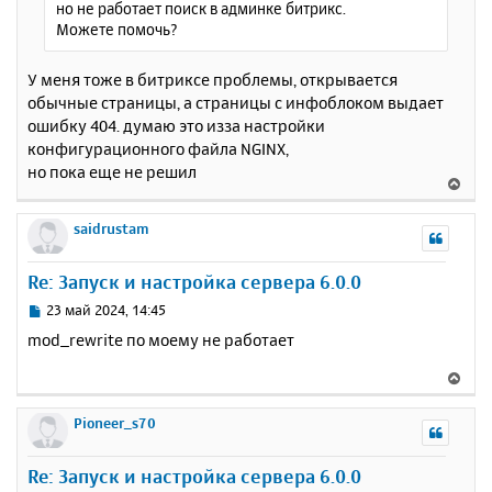
но не работает поиск в админке битрикс.
е
л
Можете помочь?
у
У меня тоже в битриксе проблемы, открывается
обычные страницы, а страницы с инфоблоком выдает
ошибку 404. думаю это изза настройки
конфигурационного файла NGINX,
но пока еще не решил
В
е
р
saidrustam
н
у
Re: Запуск и настройка сервера 6.0.0
т
ь
С
23 май 2024, 14:45
с
о
mod_rewrite по моему не работает
о
я
б
к
В
щ
н
е
е
а
р
Pioneer_s70
н
ч
н
и
а
у
е
Re: Запуск и настройка сервера 6.0.0
л
т