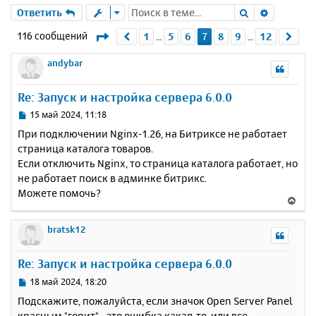
Поиск
Расшире
Ответить
Страница
7
из
12
116 сообщений
1
5
6
7
8
9
12
Пред.
Сле
…
…
andybar
Re: Запуск и настройка сервера 6.0.0
С
15 май 2024, 11:18
о
При подключении Nginx-1.26, на Битриксе не работает
о
страница каталога товаров.
б
Если отключить Nginx, то страница каталога работает, но
щ
е
не работает поиск в админке битрикс.
н
Можете помочь?
В
и
е
е
р
bratsk12
н
у
Re: Запуск и настройка сервера 6.0.0
т
ь
С
18 май 2024, 18:20
с
о
Подскажите, пожалуйста, если значок Open Server Panel
о
я
красным "горит" - это ошибка какая-то, или все