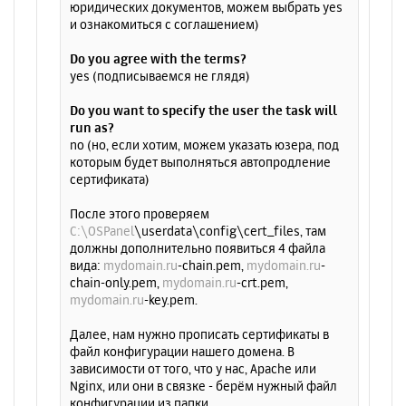
юридических документов, можем выбрать yes
и ознакомиться с соглашением)
Do you agree with the terms?
yes (подписываемся не глядя)
Do you want to specify the user the task will
run as?
no (но, если хотим, можем указать юзера, под
которым будет выполняться автопродление
сертификата)
После этого проверяем
C:\OSPanel
\userdata\config\cert_files, там
должны дополнительно появиться 4 файла
вида:
mydomain.ru
-chain.pem,
mydomain.ru
-
chain-only.pem,
mydomain.ru
-crt.pem,
mydomain.ru
-key.pem.
Далее, нам нужно прописать сертификаты в
файл конфигурации нашего домена. В
зависимости от того, что у нас, Apache или
Nginx, или они в связке - берём нужный файл
конфигурации из папки