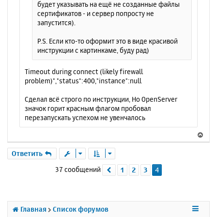
будет указывать на ещё не созданные файлы
сертификатов - и сервер попросту не
запустится).
P.S. Если кто-то оформит это в виде красивой
инструкции с картинкаме, буду рад)
Timeout during connect (likely firewall
problem)","status":400,"instance":null
Сделал всё строго по инструкции, Но OpenServer
значок горит красным флагом пробовал
перезапускать успехом не увенчалось
В
е
р
Ответить
н
37 сообщений
1
2
3
4
Пред.
у
т
ь
с
я
Главная
Список форумов
к