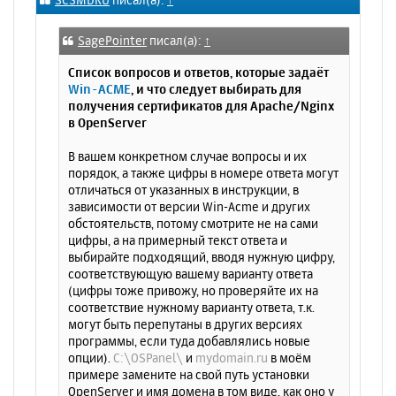
н
б
щ
а
е
ч
SagePointer
писал(а):
↑
н
а
и
л
Список вопросов и ответов, которые задаёт
е
у
Win-ACME
, и что следует выбирать для
получения сертификатов для Apache/Nginx
в OpenServer
В вашем конкретном случае вопросы и их
порядок, а также цифры в номере ответа могут
отличаться от указанных в инструкции, в
зависимости от версии Win-Acme и других
обстоятельств, потому смотрите не на сами
цифры, а на примерный текст ответа и
выбирайте подходящий, вводя нужную цифру,
соответствующую вашему варианту ответа
(цифры тоже привожу, но проверяйте их на
соответствие нужному варианту ответа, т.к.
могут быть перепутаны в других версиях
программы, если туда добавлялись новые
опции).
C:\OSPanel\
и
mydomain.ru
в моём
примере замените на свой путь установки
OpenServer и имя домена в том виде, как оно у