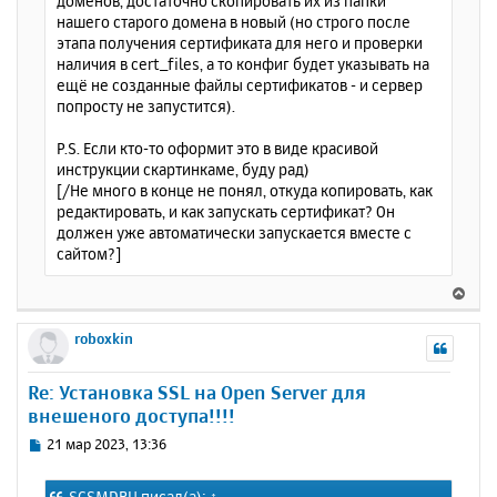
доменов, достаточно скопировать их из папки
нашего старого домена в новый (но строго после
этапа получения сертификата для него и проверки
наличия в cert_files, а то конфиг будет указывать на
ещё не созданные файлы сертификатов - и сервер
попросту не запустится).
P.S. Если кто-то оформит это в виде красивой
инструкции скартинкаме, буду рад)
[/Не много в конце не понял, откуда копировать, как
редактировать, и как запускать сертификат? Он
должен уже автоматически запускается вместе с
сайтом?]
В
е
р
roboxkin
н
у
Re: Установка SSL на Open Server для
т
внешеного доступа!!!!
ь
с
С
21 мар 2023, 13:36
я
о
к
о
SCSMDRU
писал(а):
↑