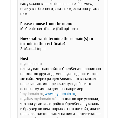
вас указано в папке domains - т.е. без www,
если у вас без него, или с ним, если оно у вас с
ним.
Please choose from the menu:
M: Create certificate (full options)
How shall we determine the domain(s) to
include in the certificate?:
2: Manual input
Host:
mydomain.ru
(если у вас в настройках OpenServer прописано
несколько других доменов для одного и того
же сайта через раздел Алиасы - то вы можете
перечислить их через запятую, добавив к
основному имени домена, например
"
mydomain.ru
,
www.mydomain.ru
,
myalias.mydomain.ru
" - но только при условии,
что они у вас в настройках OpenServer указаны
и браузер по ним открывает тот же сайт, иначе
проверка застопорится на них и сертификат не