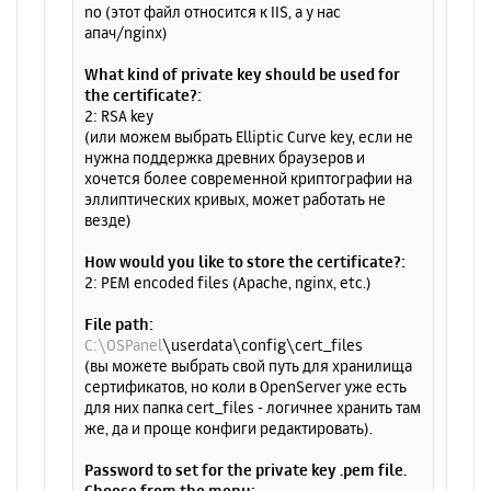
no (этот файл относится к IIS, а у нас
апач/nginx)
What kind of private key should be used for
the certificate?:
2: RSA key
(или можем выбрать Elliptic Curve key, если не
нужна поддержка древних браузеров и
хочется более современной криптографии на
эллиптических кривых, может работать не
везде)
How would you like to store the certificate?:
2: PEM encoded files (Apache, nginx, etc.)
File path:
C:\OSPanel
\userdata\config\cert_files
(вы можете выбрать свой путь для хранилища
сертификатов, но коли в OpenServer уже есть
для них папка cert_files - логичнее хранить там
же, да и проще конфиги редактировать).
Password to set for the private key .pem file.
Choose from the menu: