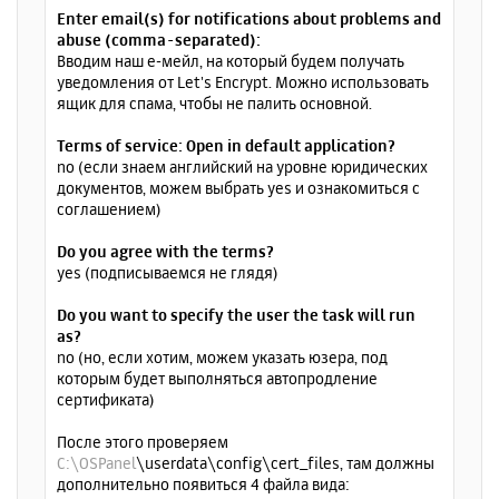
Enter email(s) for notifications about problems and
abuse (comma-separated):
Вводим наш е-мейл, на который будем получать
уведомления от Let's Encrypt. Можно использовать
ящик для спама, чтобы не палить основной.
Terms of service: Open in default application?
no (если знаем английский на уровне юридических
документов, можем выбрать yes и ознакомиться с
соглашением)
Do you agree with the terms?
yes (подписываемся не глядя)
Do you want to specify the user the task will run
as?
no (но, если хотим, можем указать юзера, под
которым будет выполняться автопродление
сертификата)
После этого проверяем
C:\OSPanel
\userdata\config\cert_files, там должны
дополнительно появиться 4 файла вида: