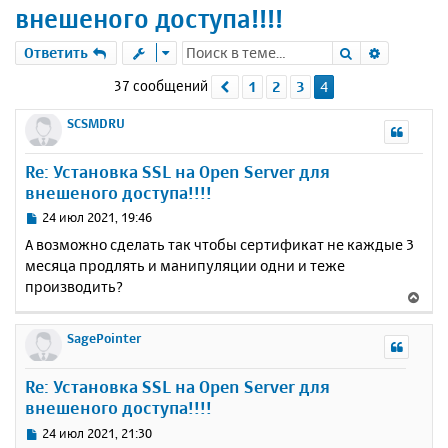
внешеного доступа!!!!
Поиск
Расшире
Ответить
37 сообщений
1
2
3
4
Пред.
SCSMDRU
Re: Установка SSL на Open Server для
внешеного доступа!!!!
С
24 июл 2021, 19:46
о
А возможно сделать так чтобы сертификат не каждые 3
о
месяца продлять и манипуляции одни и теже
б
производить?
щ
В
е
е
н
р
SagePointer
и
н
е
у
Re: Установка SSL на Open Server для
т
внешеного доступа!!!!
ь
с
С
24 июл 2021, 21:30
я