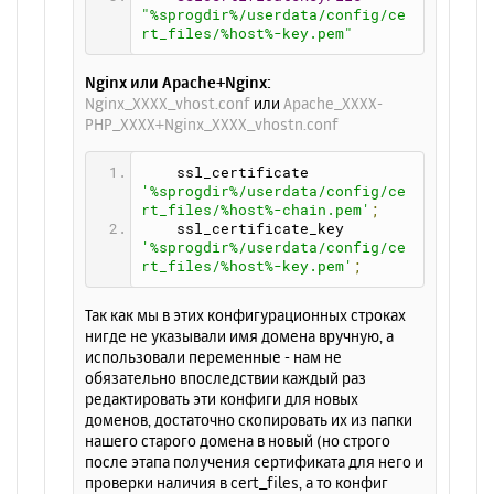
"%sprogdir%/userdata/config/ce
rt_files/%host%-key.pem"
Nginx или Apache+Nginx:
Nginx_XXXX_vhost.conf
или
Apache_XXXX-
PHP_XXXX+Nginx_XXXX_vhostn.conf
    ssl_certificate           
'%sprogdir%/userdata/config/ce
rt_files/%host%-chain.pem'
;
    ssl_certificate_key       
'%sprogdir%/userdata/config/ce
rt_files/%host%-key.pem'
;
Так как мы в этих конфигурационных строках
нигде не указывали имя домена вручную, а
использовали переменные - нам не
обязательно впоследствии каждый раз
редактировать эти конфиги для новых
доменов, достаточно скопировать их из папки
нашего старого домена в новый (но строго
после этапа получения сертификата для него и
проверки наличия в cert_files, а то конфиг