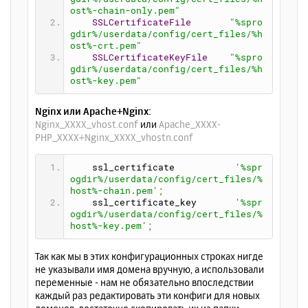
ost%-chain-only.pem"
SSLCertificateFile
"%spro
gdir%/userdata/config/cert_files/%h
ost%-crt.pem"
SSLCertificateKeyFile
"%spro
gdir%/userdata/config/cert_files/%h
ost%-key.pem"
Nginx или Apache+Nginx:
Nginx_XXXX_vhost.conf
или
Apache_XXXX-
PHP_XXXX+Nginx_XXXX_vhostn.conf
    ssl_certificate           
'%spr
ogdir%/userdata/config/cert_files/%
host%-chain.pem'
;
    ssl_certificate_key       
'%spr
ogdir%/userdata/config/cert_files/%
host%-key.pem'
;
Так как мы в этих конфигурационных строках нигде
не указывали имя домена вручную, а использовали
переменные - нам не обязательно впоследствии
каждый раз редактировать эти конфиги для новых