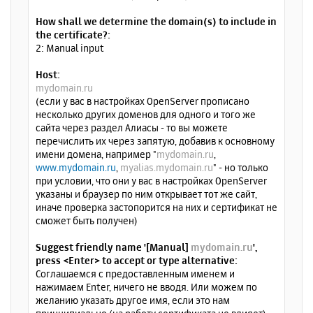
How shall we determine the domain(s) to include in
the certificate?:
2: Manual input
Host:
mydomain.ru
(если у вас в настройках OpenServer прописано
несколько других доменов для одного и того же
сайта через раздел Алиасы - то вы можете
перечислить их через запятую, добавив к основному
имени домена, например "
mydomain.ru
,
www.mydomain.ru
,
myalias.mydomain.ru
" - но только
при условии, что они у вас в настройках OpenServer
указаны и браузер по ним открывает тот же сайт,
иначе проверка застопорится на них и сертификат не
сможет быть получен)
Suggest friendly name '[Manual]
mydomain.ru
',
press <Enter> to accept or type alternative:
Соглашаемся с предоставленным именем и
нажимаем Enter, ничего не вводя. Или можем по
желанию указать другое имя, если это нам