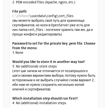
2: PEM encoded files (Apache, nginx, etc.)
File path:
C:\OSPanel
\userdata\config\cert_files
(вы можете выбрать свой путь для хранилища
сертификатов, но коли в OpenServer уже есть для
них папка cert_files - логичнее хранить там же, да и
проще конфиги редактировать).
Password to set for the private key .pem file. Choose
from the menu:
1. None
Would you like to store it in another way too?:
5: No (additional) store steps
(этот шаг ничем не отличается от позапрошлого
шага своими вариантами выбора, потому нужно быть
осторожным и не выбрать случайно снова вариант 2,
ибо нам не нужно сохранять несколько копий
ключей и сертификатов)
Which installation step should run first?:
4: No (additional) installation steps