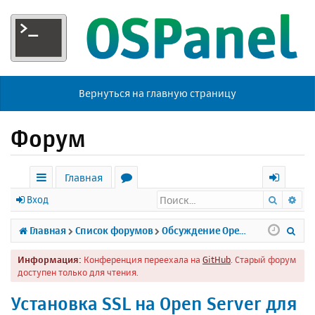
Вернуться на главную страницу
Форум
Главная
Поиск
Ра
с
о
х
Вход
ы
р
о
П
Главная
Список форумов
Обсуждение Open Server
л
у
д
о
Информация:
Конференция переехала на
GitHub
. Старый форум
к
м
и
доступен только для чтения.
и
ы
с
Установка SSL на Open Server для
к