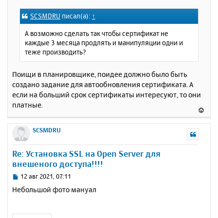
о
к
о
SCSMDRU
писал(а):
↑
н
б
щ
а
А возможно сделать так чтобы сертификат не
е
ч
каждые 3 месяца продлять и манипуляции одни и
н
а
теже производить?
и
л
е
у
Поищи в планировщике, поидее должно было быть
создано задание для автообновления сертификата. А
если на больший срок сертификаты интересуют, то они
платные.
В
е
р
SCSMDRU
н
у
Re: Установка SSL на Open Server для
т
внешеного доступа!!!!
ь
с
С
12 авг 2021, 07:11
я
о
Небольшой фото мануал
к
о
н
б
щ
а