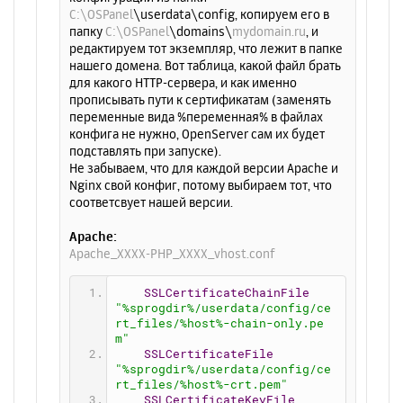
C:\OSPanel
\userdata\config, копируем его в
папку
C:\OSPanel
\domains\
mydomain.ru
, и
редактируем тот экземпляр, что лежит в папке
нашего домена. Вот таблица, какой файл брать
для какого HTTP-сервера, и как именно
прописывать пути к сертификатам (заменять
переменные вида %переменная% в файлах
конфига не нужно, OpenServer сам их будет
подставлять при запуске).
Не забываем, что для каждой версии Apache и
Nginx свой конфиг, потому выбираем тот, что
соответсвует нашей версии.
Apache:
Apache_XXXX-PHP_XXXX_vhost.conf
SSLCertificateChainFile
"%sprogdir%/userdata/config/ce
rt_files/%host%-chain-only.pe
m"
SSLCertificateFile
"%sprogdir%/userdata/config/ce
rt_files/%host%-crt.pem"
SSLCertificateKeyFile