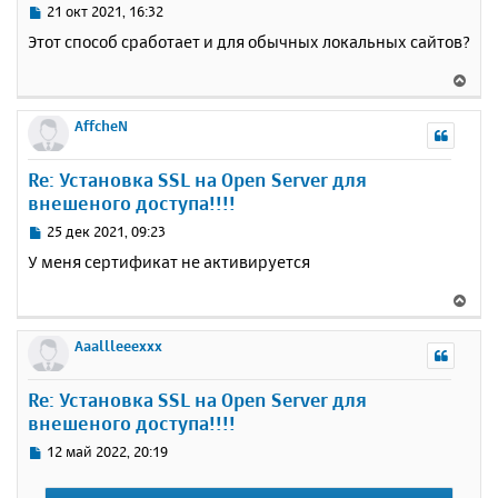
с
С
21 окт 2021, 16:32
я
о
Этот способ сработает и для обычных локальных сайтов?
к
о
н
б
В
щ
а
е
е
ч
р
AffcheN
н
а
н
и
л
у
е
у
Re: Установка SSL на Open Server для
т
внешеного доступа!!!!
ь
с
С
25 дек 2021, 09:23
я
о
У меня сертификат не активируется
к
о
н
б
В
щ
а
е
е
ч
р
Aaallleeexxx
н
а
н
и
л
у
е
у
Re: Установка SSL на Open Server для
т
внешеного доступа!!!!
ь
с
С
12 май 2022, 20:19
я
о
к
о