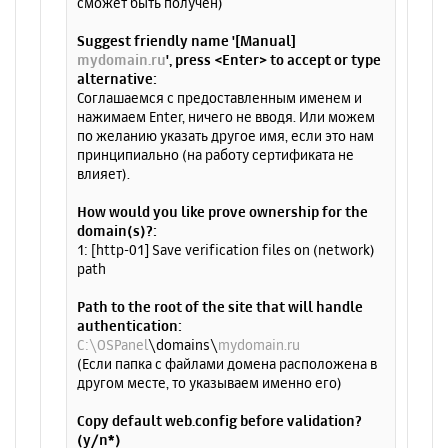
сможет быть получен)
Suggest friendly name '[Manual]
mydomain.ru
', press <Enter> to accept or type
alternative:
Соглашаемся с предоставленным именем и
нажимаем Enter, ничего не вводя. Или можем
по желанию указать другое имя, если это нам
принципиально (на работу сертификата не
влияет).
How would you like prove ownership for the
domain(s)?:
1: [http-01] Save verification files on (network)
path
Path to the root of the site that will handle
authentication:
C:\OSPanel
\domains\
mydomain.ru
(Если папка с файлами домена расположена в
другом месте, то указываем именно его)
Copy default web.config before validation?
(y/n*)