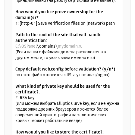
принципиально (на работу сертификата не влияет).
How would you like prove ownership for the
domain(s)?:
1: [http-01] Save verification files on (network) path
Path to the root of the site that will handle
authentication:
C:\OSPanel
\domains\
mydomain.ru
(Если папка с файлами домена расположена в
другом месте, то указываем именно его)
Copy default web.config before validation? (y/n*)
no (этот файл относится к IIS, а у нас апач/nginx)
What kind of private key should be used for the
certificate?:
2: RSA key
(или можем выбрать Elliptic Curve key, если не нужна
поддержка древних браузеров и хочется более
современной криптографии на эллиптических
кривых, может работать не везде)
How would you like to store the certificate?: