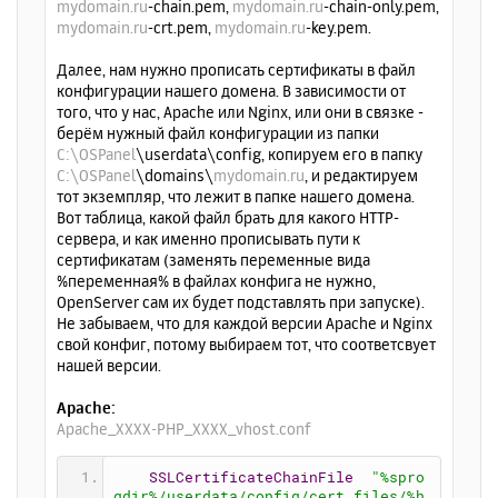
mydomain.ru
-chain.pem,
mydomain.ru
-chain-only.pem,
mydomain.ru
-crt.pem,
mydomain.ru
-key.pem.
Далее, нам нужно прописать сертификаты в файл
конфигурации нашего домена. В зависимости от
того, что у нас, Apache или Nginx, или они в связке -
берём нужный файл конфигурации из папки
C:\OSPanel
\userdata\config, копируем его в папку
C:\OSPanel
\domains\
mydomain.ru
, и редактируем
тот экземпляр, что лежит в папке нашего домена.
Вот таблица, какой файл брать для какого HTTP-
сервера, и как именно прописывать пути к
сертификатам (заменять переменные вида
%переменная% в файлах конфига не нужно,
OpenServer сам их будет подставлять при запуске).
Не забываем, что для каждой версии Apache и Nginx
свой конфиг, потому выбираем тот, что соответсвует
нашей версии.
Apache:
Apache_XXXX-PHP_XXXX_vhost.conf
SSLCertificateChainFile
"%spro
gdir%/userdata/config/cert_files/%h