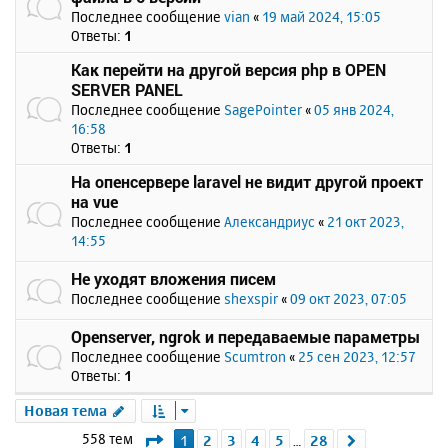
Последнее сообщение
vian
«
19 май 2024, 15:05
Ответы:
1
Как перейти на другой версия php в OPEN
SERVER PANEL
Последнее сообщение
SagePointer
«
05 янв 2024,
16:58
Ответы:
1
На опенсервере laravel не видит другой проект
на vue
Последнее сообщение
Александриус
«
21 окт 2023,
14:55
Не уходят вложения писем
Последнее сообщение
shexspir
«
09 окт 2023, 07:05
Openserver, ngrok и передаваемые параметры
Последнее сообщение
Scumtron
«
25 сен 2023, 12:57
Ответы:
1
Новая тема
Страница
1
из
28
558 тем
1
2
3
4
5
28
След.
…