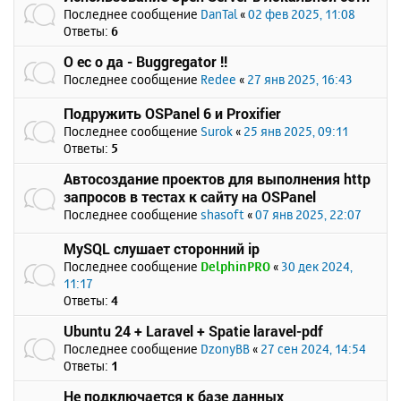
Последнее сообщение
DanTal
«
02 фев 2025, 11:08
Ответы:
6
О ес о да - Buggregator !!
Последнее сообщение
Redee
«
27 янв 2025, 16:43
Подружить OSPanel 6 и Proxifier
Последнее сообщение
Surok
«
25 янв 2025, 09:11
Ответы:
5
Автосоздание проектов для выполнения http
запросов в тестах к сайту на OSPanel
Последнее сообщение
shasoft
«
07 янв 2025, 22:07
MySQL слушает сторонний ip
Последнее сообщение
DelphinPRO
«
30 дек 2024,
11:17
Ответы:
4
Ubuntu 24 + Laravel + Spatie laravel-pdf
Последнее сообщение
DzonyBB
«
27 сен 2024, 14:54
Ответы:
1
Не подключается к базе данных