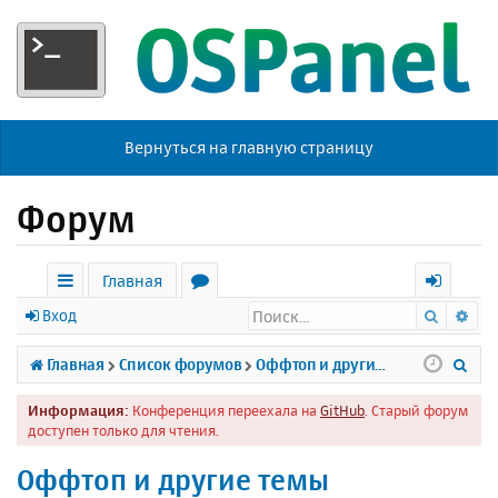
Вернуться на главную страницу
Форум
Главная
Поиск
Ра
с
о
х
Вход
ы
р
о
П
Главная
Список форумов
Оффтоп и другие темы
л
у
д
о
Информация:
Конференция переехала на
GitHub
. Старый форум
к
м
и
доступен только для чтения.
и
ы
с
Оффтоп и другие темы
к