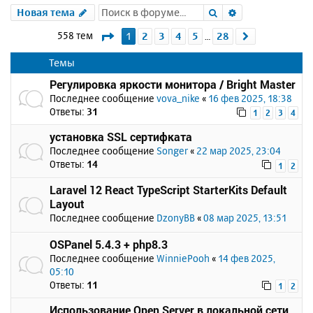
Поиск
Расширенный 
Новая тема
Страница
1
из
28
558 тем
1
2
3
4
5
28
След.
…
Темы
Регулировка яркости монитора / Bright Master
Последнее сообщение
vova_nike
«
16 фев 2025, 18:38
Ответы:
31
1
2
3
4
установка SSL сертифката
Последнее сообщение
Songer
«
22 мар 2025, 23:04
Ответы:
14
1
2
Laravel 12 React TypeScript StarterKits Default
Layout
Последнее сообщение
DzonyBB
«
08 мар 2025, 13:51
OSPanel 5.4.3 + php8.3
Последнее сообщение
WinniePooh
«
14 фев 2025,
05:10
Ответы:
11
1
2
Использование Open Server в локальной сети