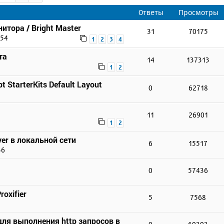
Ответы
Просмотры
итора / Bright Master
31
70175
:54
1
2
3
4
та
14
137313
1
2
t StarterKits Default Layout
0
62718
11
26901
1
2
er в локальной сети
6
15517
36
0
57436
3
oxifier
5
7568
для выполнения http запросов в