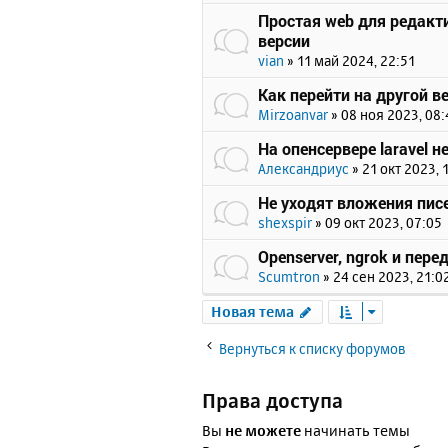
Простая web для редактир
версии
vian
»
11 май 2024, 22:51
Как перейти на другой 
Mirzoanvar
»
08 ноя 2023, 08:
На опенсервере laravel н
Александриус
»
21 окт 2023, 
Не уходят вложения пис
shexspir
»
09 окт 2023, 07:05
Openserver, ngrok и пе
Scumtron
»
24 сен 2023, 21:0
Новая тема
Вернуться к списку форумов
Права доступа
Вы
не можете
начинать темы