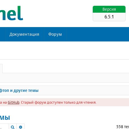
Версия
6.5.1
ь
Документация
Форум
топ и другие темы
а на
GitHub
. Старый форум доступен только для чтения.
емы
Поиск
Расширенный поиск
558 т