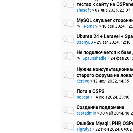
тестах к сайту на OSPane
shasoft
»
07 янв 2025, 22:07
MySQL слушает сторонни
-Roman-
»
18 сен 2024, 12:
Ubuntu 24 + Laravel + Spat
DzonyBB
»
29 авг 2024, 12:10
Не подключается к базе
Spaunshadie
»
24 фев 2015
Нужна консультационна
старого форума на лока
Kerevo
»
12 июл 2022, 14:35
Логи в OSP6
bobcat
»
14 июн 2024, 23:10
Создание поддомена
testadmin
»
30 май 2014, 18:
Ошибка Mysqli, PHP, OSPa
Tigrulya
»
22 июн 2024, 04:02