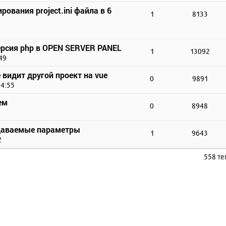
ования project.ini файла в 6
1
8133
версия php в OPEN SERVER PANEL
1
13092
49
е видит другой проект на vue
0
9891
14:55
ем
0
8948
редаваемые параметры
1
9643
2
558 т