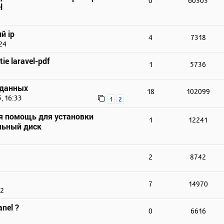
0
60303
l
й ip
4
7318
24
ie laravel-pdf
1
5736
 данных
18
102099
, 16:33
1
2
я помощь для установки
1
12241
льный диск
2
8742
7
14970
22
nel ?
0
6616