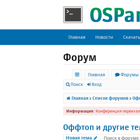
Главная
Новости
Скачат
Форум
Главная
Форумы
с
Поиск
Вход
ы
Главная
Список форумов
Офф
л
Информация:
Конференция переехал
к
и
Оффтоп и другие т
Новая тема