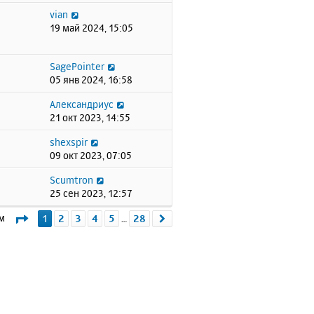
vian
19 май 2024, 15:05
SagePointer
05 янв 2024, 16:58
Александриус
21 окт 2023, 14:55
shexspir
09 окт 2023, 07:05
Scumtron
25 сен 2023, 12:57
Страница
1
из
28
ем
1
2
3
4
5
28
След.
…