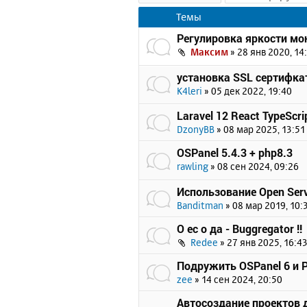
Темы
Регулировка яркости мон
Максим
»
28 янв 2020, 14
установка SSL сертифка
K4leri
»
05 дек 2022, 19:40
Laravel 12 React TypeScrip
DzonyBB
»
08 мар 2025, 13:51
OSPanel 5.4.3 + php8.3
rawling
»
08 сен 2024, 09:26
Использование Open Serv
Banditman
»
08 мар 2019, 10:
О ес о да - Buggregator !!
Redee
»
27 янв 2025, 16:4
Подружить OSPanel 6 и Pr
zee
»
14 сен 2024, 20:50
Автосоздание проектов 