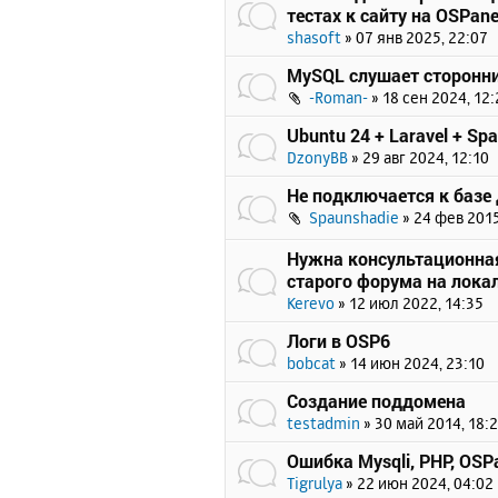
тестах к сайту на OSPane
shasoft
»
07 янв 2025, 22:07
MySQL слушает сторонни
-Roman-
»
18 сен 2024, 12:
Ubuntu 24 + Laravel + Spat
DzonyBB
»
29 авг 2024, 12:10
Не подключается к базе
Spaunshadie
»
24 фев 2015
Нужна консультационна
старого форума на лока
Kerevo
»
12 июл 2022, 14:35
Логи в OSP6
bobcat
»
14 июн 2024, 23:10
Создание поддомена
testadmin
»
30 май 2014, 18:
Ошибка Mysqli, PHP, OSPa
Tigrulya
»
22 июн 2024, 04:02