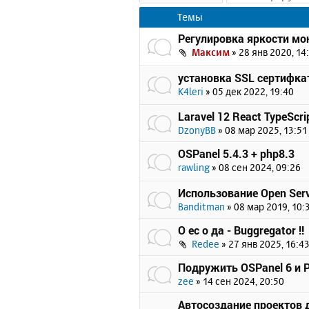
Темы
Регулировка яркости мон
Максим
»
28 янв 2020, 14
установка SSL сертифка
K4leri
»
05 дек 2022, 19:40
Laravel 12 React TypeScrip
DzonyBB
»
08 мар 2025, 13:51
OSPanel 5.4.3 + php8.3
rawling
»
08 сен 2024, 09:26
Использование Open Serv
Banditman
»
08 мар 2019, 10:
О ес о да - Buggregator !!
Redee
»
27 янв 2025, 16:4
Подружить OSPanel 6 и Pr
zee
»
14 сен 2024, 20:50
Автосоздание проектов 