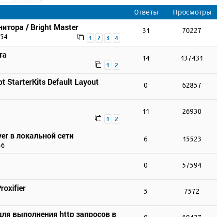
Ответы
Просмотры
итора / Bright Master
31
70227
:54
1
2
3
4
та
14
137431
1
2
t StarterKits Default Layout
0
62857
11
26930
1
2
er в локальной сети
6
15523
36
0
57594
3
oxifier
5
7572
для выполнения http запросов в