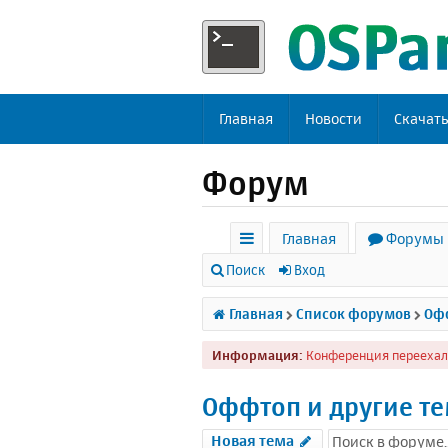
Главная
Новости
Скачат
Форум
Главная
Форумы
с
Поиск
Вход
ы
Главная
Список форумов
Офф
л
Информация:
Конференция переехал
к
и
Оффтоп и другие т
Новая тема