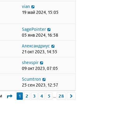
vian
19 май 2024, 15:05
SagePointer
05 янв 2024, 16:58
Александриус
21 окт 2023, 14:55
shexspir
09 окт 2023, 07:05
Scumtron
25 сен 2023, 12:57
Страница
1
из
28
ем
1
2
3
4
5
28
След.
…