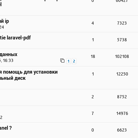
0
60427
l
й ip
4
7323
24
ie laravel-pdf
1
5738
 данных
18
102108
, 16:33
1
2
я помощь для установки
1
12250
льный диск
2
8752
7
14976
22
nel ?
0
6623