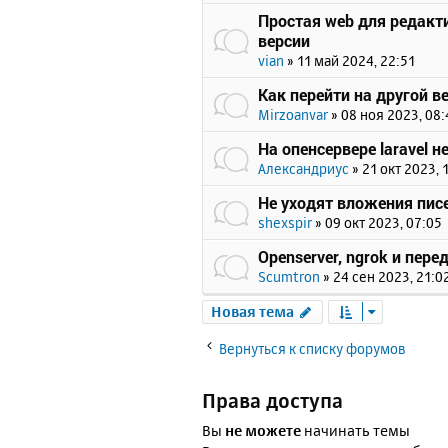
Простая web для редактир
версии
vian
»
11 май 2024, 22:51
Как перейти на другой 
Mirzoanvar
»
08 ноя 2023, 08:
На опенсервере laravel н
Александриус
»
21 окт 2023, 
Не уходят вложения пис
shexspir
»
09 окт 2023, 07:05
Openserver, ngrok и пе
Scumtron
»
24 сен 2023, 21:0
Новая тема
Вернуться к списку форумов
Права доступа
Вы
не можете
начинать темы