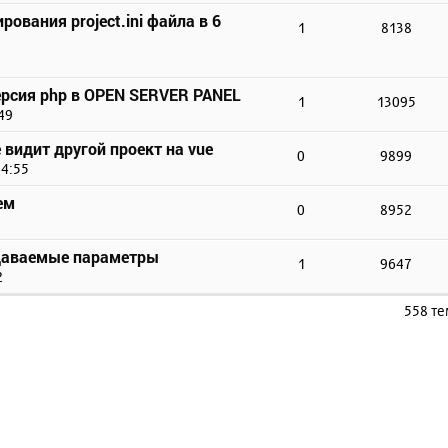
ования project.ini файла в 6
1
8138
версия php в OPEN SERVER PANEL
1
13095
49
е видит другой проект на vue
0
9899
14:55
ем
0
8952
редаваемые параметры
1
9647
2
558 т