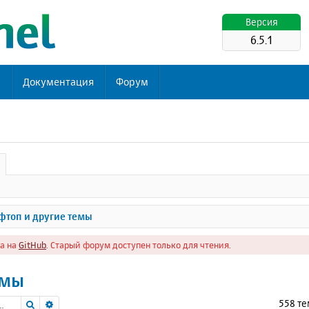
Версия
6.5.1
ь
Документация
Форум
топ и другие темы
а на
GitHub
. Старый форум доступен только для чтения.
емы
Поиск
Расширенный поиск
558 т