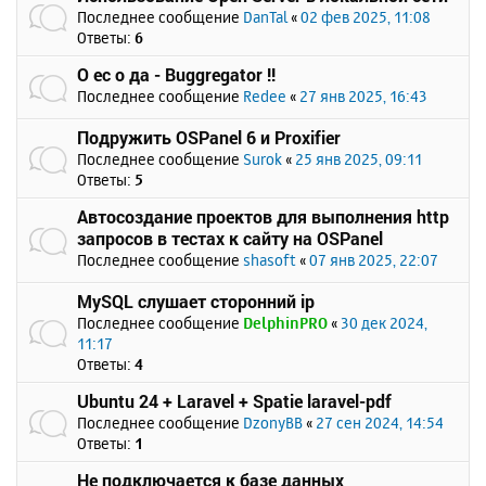
Последнее сообщение
DanTal
«
02 фев 2025, 11:08
Ответы:
6
О ес о да - Buggregator !!
Последнее сообщение
Redee
«
27 янв 2025, 16:43
Подружить OSPanel 6 и Proxifier
Последнее сообщение
Surok
«
25 янв 2025, 09:11
Ответы:
5
Автосоздание проектов для выполнения http
запросов в тестах к сайту на OSPanel
Последнее сообщение
shasoft
«
07 янв 2025, 22:07
MySQL слушает сторонний ip
Последнее сообщение
DelphinPRO
«
30 дек 2024,
11:17
Ответы:
4
Ubuntu 24 + Laravel + Spatie laravel-pdf
Последнее сообщение
DzonyBB
«
27 сен 2024, 14:54
Ответы:
1
Не подключается к базе данных