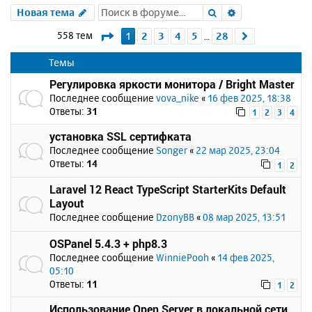
Поиск
Расширенный 
Новая тема
Страница
1
из
28
558 тем
1
2
3
4
5
28
След.
…
Темы
Регулировка яркости монитора / Bright Master
Последнее сообщение
vova_nike
«
16 фев 2025, 18:38
Ответы:
31
1
2
3
4
установка SSL сертифката
Последнее сообщение
Songer
«
22 мар 2025, 23:04
Ответы:
14
1
2
Laravel 12 React TypeScript StarterKits Default
Layout
Последнее сообщение
DzonyBB
«
08 мар 2025, 13:51
OSPanel 5.4.3 + php8.3
Последнее сообщение
WinniePooh
«
14 фев 2025,
05:10
Ответы:
11
1
2
Использование Open Server в локальной сети