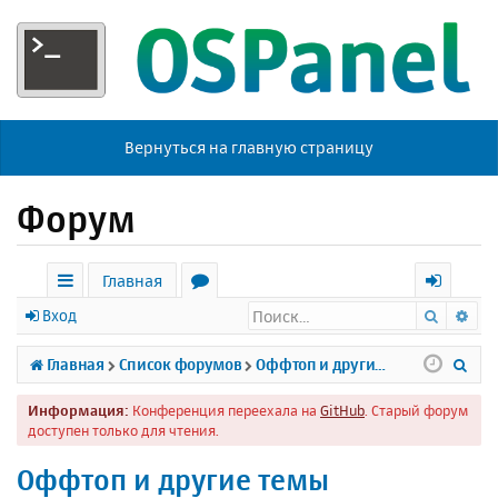
Вернуться на главную страницу
Форум
Главная
Поиск
Ра
с
о
х
Вход
ы
р
о
П
Главная
Список форумов
Оффтоп и другие темы
л
у
д
о
Информация:
Конференция переехала на
GitHub
. Старый форум
к
м
и
доступен только для чтения.
и
ы
с
Оффтоп и другие темы
к