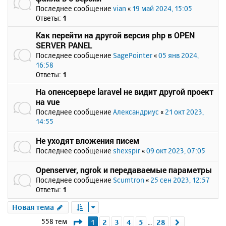
Последнее сообщение
vian
«
19 май 2024, 15:05
Ответы:
1
Как перейти на другой версия php в OPEN
SERVER PANEL
Последнее сообщение
SagePointer
«
05 янв 2024,
16:58
Ответы:
1
На опенсервере laravel не видит другой проект
на vue
Последнее сообщение
Александриус
«
21 окт 2023,
14:55
Не уходят вложения писем
Последнее сообщение
shexspir
«
09 окт 2023, 07:05
Openserver, ngrok и передаваемые параметры
Последнее сообщение
Scumtron
«
25 сен 2023, 12:57
Ответы:
1
Новая тема
Страница
1
из
28
558 тем
1
2
3
4
5
28
След.
…