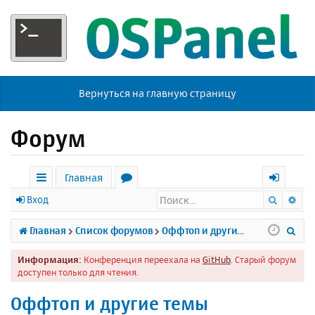
Вернуться на главную страницу
Форум
Главная
Поиск
Ра
с
о
х
Вход
ы
р
о
П
Главная
Список форумов
Оффтоп и другие темы
л
у
д
о
Информация:
Конференция переехала на
GitHub
. Старый форум
к
м
и
доступен только для чтения.
и
ы
с
Оффтоп и другие темы
к