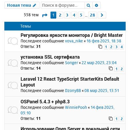
Поиск
Расширенный 
Новая тема
Страница
1
из
28
558 тем
1
2
3
4
5
28
След.
…
Темы
Регулировка яркости монитора / Bright Master
Последнее сообщение
vova_nike
«
16 фев 2025, 18:38
Ответы:
31
1
2
3
4
установка SSL сертифката
Последнее сообщение
Songer
«
22 мар 2025, 23:04
Ответы:
14
1
2
Laravel 12 React TypeScript StarterKits Default
Layout
Последнее сообщение
DzonyBB
«
08 мар 2025, 13:51
OSPanel 5.4.3 + php8.3
Последнее сообщение
WinniePooh
«
14 фев 2025,
05:10
Ответы:
11
1
2
Использование Open Server в локальной сети