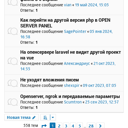
Последнее сообщение
vian
«
19 май 2024, 15:05
Ответы:
1
Как перейти на другой версия php в OPEN
SERVER PANEL
Последнее сообщение
SagePointer
«
05 янв 2024,
16:58
Ответы:
1
На опенсервере laravel не видит другой проект
на vue
Последнее сообщение
Александриус
«
21 окт 2023,
14:55
Не уходят вложения писем
Последнее сообщение
shexspir
«
09 окт 2023, 07:05
Openserver, ngrok и передаваемые параметры
Последнее сообщение
Scumtron
«
25 сен 2023, 12:57
Ответы:
1
Новая тема
Страница
1
из
28
558 тем
1
2
3
4
5
28
След.
…