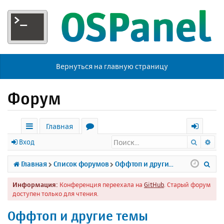
Вернуться на главную страницу
Форум
Главная
Поиск
Ра
с
о
х
Вход
ы
р
о
П
Главная
Список форумов
Оффтоп и другие темы
л
у
д
о
Информация:
Конференция переехала на
GitHub
. Старый форум
к
м
и
доступен только для чтения.
и
ы
с
Оффтоп и другие темы
к