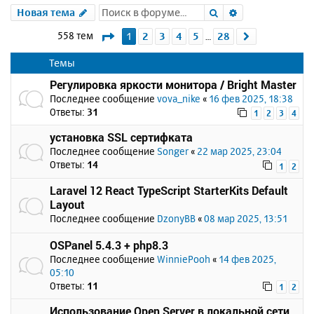
Поиск
Расширенный 
Новая тема
Страница
1
из
28
558 тем
1
2
3
4
5
28
След.
…
Темы
Регулировка яркости монитора / Bright Master
Последнее сообщение
vova_nike
«
16 фев 2025, 18:38
Ответы:
31
1
2
3
4
установка SSL сертифката
Последнее сообщение
Songer
«
22 мар 2025, 23:04
Ответы:
14
1
2
Laravel 12 React TypeScript StarterKits Default
Layout
Последнее сообщение
DzonyBB
«
08 мар 2025, 13:51
OSPanel 5.4.3 + php8.3
Последнее сообщение
WinniePooh
«
14 фев 2025,
05:10
Ответы:
11
1
2
Использование Open Server в локальной сети