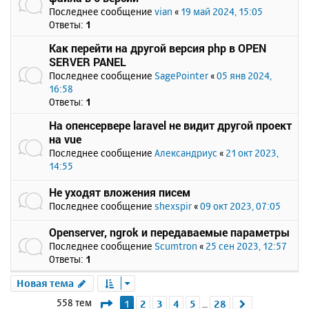
Последнее сообщение
vian
«
19 май 2024, 15:05
Ответы:
1
Как перейти на другой версия php в OPEN
SERVER PANEL
Последнее сообщение
SagePointer
«
05 янв 2024,
16:58
Ответы:
1
На опенсервере laravel не видит другой проект
на vue
Последнее сообщение
Александриус
«
21 окт 2023,
14:55
Не уходят вложения писем
Последнее сообщение
shexspir
«
09 окт 2023, 07:05
Openserver, ngrok и передаваемые параметры
Последнее сообщение
Scumtron
«
25 сен 2023, 12:57
Ответы:
1
Новая тема
Страница
1
из
28
558 тем
1
2
3
4
5
28
След.
…