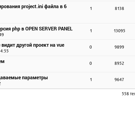
ования project.ini файла в 6
1
8138
версия php в OPEN SERVER PANEL
1
13095
49
е видит другой проект на vue
0
9899
14:55
ем
0
8952
редаваемые параметры
1
9647
2
558 т