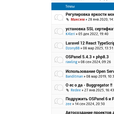
Темы
Регулировка яркости мон
Максим
»
28 янв 2020, 14
установка SSL сертифка
K4leri
»
05 дек 2022, 19:40
Laravel 12 React TypeScrip
DzonyBB
»
08 мар 2025, 13:51
OSPanel 5.4.3 + php8.3
rawling
»
08 сен 2024, 09:26
Использование Open Serv
Banditman
»
08 мар 2019, 10:
О ес о да - Buggregator !!
Redee
»
27 янв 2025, 16:4
Подружить OSPanel 6 и Pr
zee
»
14 сен 2024, 20:50
Автосоздание проектов 