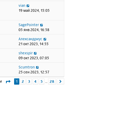
vian
19 май 2024, 15:05
SagePointer
05 янв 2024, 16:58
Александриус
21 окт 2023, 14:55
shexspir
09 окт 2023, 07:05
Scumtron
25 сен 2023, 12:57
Страница
1
из
28
ем
1
2
3
4
5
28
След.
…