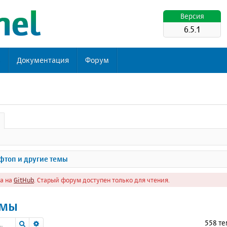
Версия
6.5.1
ь
Документация
Форум
топ и другие темы
а на
GitHub
. Старый форум доступен только для чтения.
емы
Поиск
Расширенный поиск
558 т