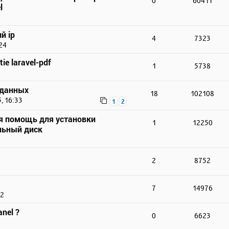
0
60411
l
й ip
4
7323
24
ie laravel-pdf
1
5738
 данных
18
102108
, 16:33
1
2
я помощь для установки
1
12250
льный диск
2
8752
7
14976
22
nel ?
0
6623