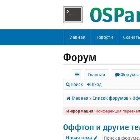
Главная
Новости
Скачат
Форум
Главная
Форумы
с
Поиск
Вход
ы
Главная
Список форумов
Офф
л
Информация:
Конференция переехал
к
и
Оффтоп и другие т
Новая тема