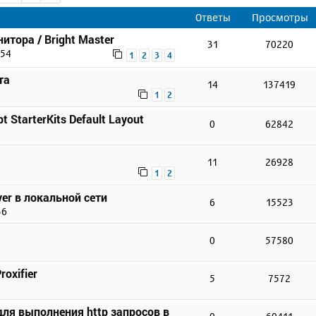
Ответы
Просмотры
итора / Bright Master
31
70220
:54
1
2
3
4
та
14
137419
1
2
t StarterKits Default Layout
0
62842
11
26928
1
2
er в локальной сети
6
15523
36
0
57580
3
oxifier
5
7572
для выполнения http запросов в