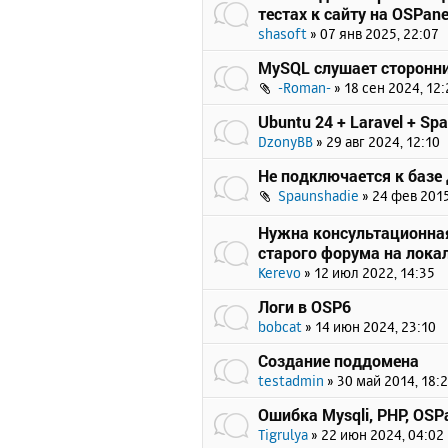
тестах к сайту на OSPane
shasoft
»
07 янв 2025, 22:07
MySQL слушает сторонни
-Roman-
»
18 сен 2024, 12:
Ubuntu 24 + Laravel + Spat
DzonyBB
»
29 авг 2024, 12:10
Не подключается к базе
Spaunshadie
»
24 фев 2015
Нужна консультационна
старого форума на лока
Kerevo
»
12 июл 2022, 14:35
Логи в OSP6
bobcat
»
14 июн 2024, 23:10
Создание поддомена
testadmin
»
30 май 2014, 18:
Ошибка Mysqli, PHP, OSPa
Tigrulya
»
22 июн 2024, 04:02