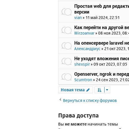
Простая web для редактир
версии
vian
»
11 май 2024, 22:51
Как перейти на другой 
Mirzoanvar
»
08 ноя 2023, 08:
На опенсервере laravel н
Александриус
»
21 окт 2023, 
Не уходят вложения пис
shexspir
»
09 окт 2023, 07:05
Openserver, ngrok и пе
Scumtron
»
24 сен 2023, 21:0
Новая тема
Вернуться к списку форумов
Права доступа
Вы
не можете
начинать темы