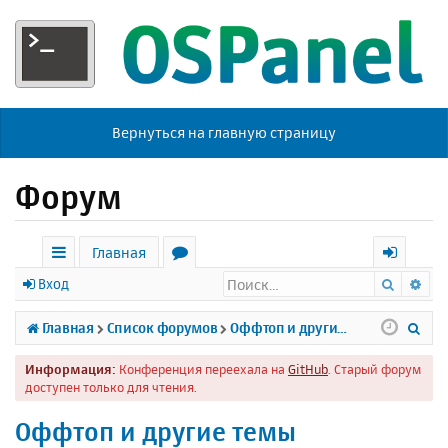
Вернуться на главную страницу
Форум
Главная
Поиск
Ра
с
о
х
Вход
ы
р
о
П
Главная
Список форумов
Оффтоп и другие темы
л
у
д
о
Информация:
Конференция переехала на
GitHub
. Старый форум
к
м
и
доступен только для чтения.
и
ы
с
Оффтоп и другие темы
к