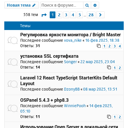
Поиск
Расширенный 
Новая тема
Страница
1
из
28
558 тем
1
2
3
4
5
28
След.
…
Темы
Регулировка яркости монитора / Bright Master
Последнее сообщение
vova_nike
«
16 фев 2025, 18:38
Ответы:
31
1
2
3
4
установка SSL сертифката
Последнее сообщение
Songer
«
22 мар 2025, 23:04
Ответы:
14
1
2
Laravel 12 React TypeScript StarterKits Default
Layout
Последнее сообщение
DzonyBB
«
08 мар 2025, 13:51
OSPanel 5.4.3 + php8.3
Последнее сообщение
WinniePooh
«
14 фев 2025,
05:10
Ответы:
11
1
2
Использование Open Server в локальной сети