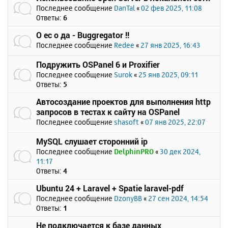
Последнее сообщение
DanTal
«
02 фев 2025, 11:08
Ответы:
6
О ес о да - Buggregator !!
Последнее сообщение
Redee
«
27 янв 2025, 16:43
Подружить OSPanel 6 и Proxifier
Последнее сообщение
Surok
«
25 янв 2025, 09:11
Ответы:
5
Автосоздание проектов для выполнения http
запросов в тестах к сайту на OSPanel
Последнее сообщение
shasoft
«
07 янв 2025, 22:07
MySQL слушает сторонний ip
Последнее сообщение
DelphinPRO
«
30 дек 2024,
11:17
Ответы:
4
Ubuntu 24 + Laravel + Spatie laravel-pdf
Последнее сообщение
DzonyBB
«
27 сен 2024, 14:54
Ответы:
1
Не подключается к базе данных