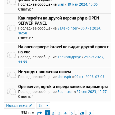
Последнее сообщение
vian
«
19 май 2024, 15:05
Ответы:
1
Как перейти на другой версия php в OPEN
SERVER PANEL
Последнее сообщение
SagePointer
«
05 янв 2024,
16:58
Ответы:
1
На опенсервере laravel не видит другой проект
на vue
Последнее сообщение
Александриус
«
21 окт 2023,
14:55
Не уходят вложения писем
Последнее сообщение
shexspir
«
09 окт 2023, 07:05
Openserver, ngrok и передаваемые параметры
Последнее сообщение
Scumtron
«
25 сен 2023, 12:57
Ответы:
1
Новая тема
Страница
1
из
28
558 тем
1
2
3
4
5
28
След.
…