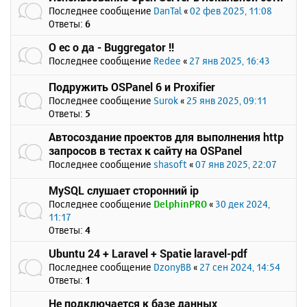
Последнее сообщение
DanTal
«
02 фев 2025, 11:08
Ответы:
6
О ес о да - Buggregator !!
Последнее сообщение
Redee
«
27 янв 2025, 16:43
Подружить OSPanel 6 и Proxifier
Последнее сообщение
Surok
«
25 янв 2025, 09:11
Ответы:
5
Автосоздание проектов для выполнения http
запросов в тестах к сайту на OSPanel
Последнее сообщение
shasoft
«
07 янв 2025, 22:07
MySQL слушает сторонний ip
Последнее сообщение
DelphinPRO
«
30 дек 2024,
11:17
Ответы:
4
Ubuntu 24 + Laravel + Spatie laravel-pdf
Последнее сообщение
DzonyBB
«
27 сен 2024, 14:54
Ответы:
1
Не подключается к базе данных