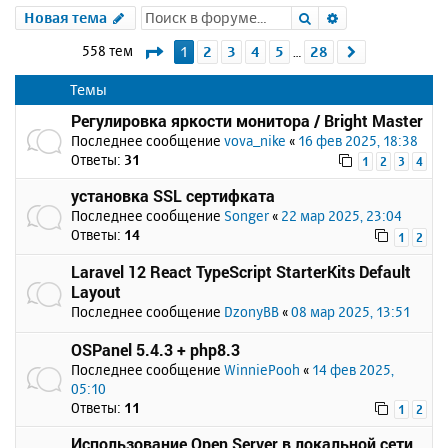
Поиск
Расширенный 
Новая тема
Страница
1
из
28
558 тем
1
2
3
4
5
28
След.
…
Темы
Регулировка яркости монитора / Bright Master
Последнее сообщение
vova_nike
«
16 фев 2025, 18:38
Ответы:
31
1
2
3
4
установка SSL сертифката
Последнее сообщение
Songer
«
22 мар 2025, 23:04
Ответы:
14
1
2
Laravel 12 React TypeScript StarterKits Default
Layout
Последнее сообщение
DzonyBB
«
08 мар 2025, 13:51
OSPanel 5.4.3 + php8.3
Последнее сообщение
WinniePooh
«
14 фев 2025,
05:10
Ответы:
11
1
2
Использование Open Server в локальной сети