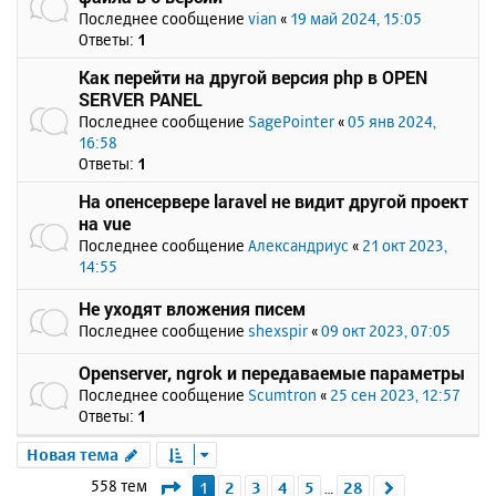
Последнее сообщение
vian
«
19 май 2024, 15:05
Ответы:
1
Как перейти на другой версия php в OPEN
SERVER PANEL
Последнее сообщение
SagePointer
«
05 янв 2024,
16:58
Ответы:
1
На опенсервере laravel не видит другой проект
на vue
Последнее сообщение
Александриус
«
21 окт 2023,
14:55
Не уходят вложения писем
Последнее сообщение
shexspir
«
09 окт 2023, 07:05
Openserver, ngrok и передаваемые параметры
Последнее сообщение
Scumtron
«
25 сен 2023, 12:57
Ответы:
1
Новая тема
Страница
1
из
28
558 тем
1
2
3
4
5
28
След.
…