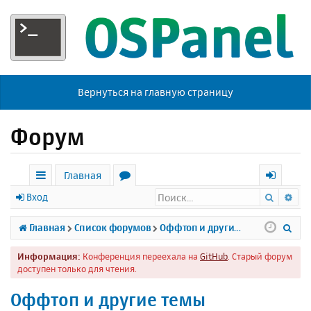
Вернуться на главную страницу
Форум
Главная
Поиск
Ра
с
о
х
Вход
ы
р
о
П
Главная
Список форумов
Оффтоп и другие темы
л
у
д
о
Информация:
Конференция переехала на
GitHub
. Старый форум
к
м
и
доступен только для чтения.
и
ы
с
Оффтоп и другие темы
к