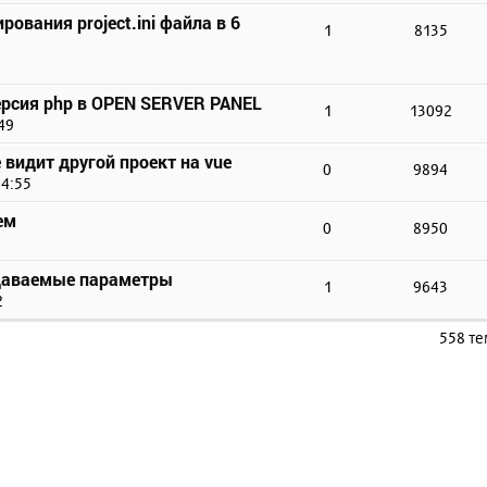
ования project.ini файла в 6
1
8135
версия php в OPEN SERVER PANEL
1
13092
49
е видит другой проект на vue
0
9894
14:55
ем
0
8950
редаваемые параметры
1
9643
2
558 т