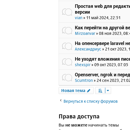
Простая web для редактир
версии
vian
»
11 май 2024, 22:51
Как перейти на другой 
Mirzoanvar
»
08 ноя 2023, 08:
На опенсервере laravel н
Александриус
»
21 окт 2023, 
Не уходят вложения пис
shexspir
»
09 окт 2023, 07:05
Openserver, ngrok и пе
Scumtron
»
24 сен 2023, 21:0
Новая тема
Вернуться к списку форумов
Права доступа
Вы
не можете
начинать темы