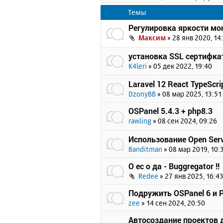
Темы
Регулировка яркости мон
Максим
»
28 янв 2020, 14
установка SSL сертифка
K4leri
»
05 дек 2022, 19:40
Laravel 12 React TypeScrip
DzonyBB
»
08 мар 2025, 13:51
OSPanel 5.4.3 + php8.3
rawling
»
08 сен 2024, 09:26
Использование Open Serv
Banditman
»
08 мар 2019, 10:
О ес о да - Buggregator !!
Redee
»
27 янв 2025, 16:4
Подружить OSPanel 6 и Pr
zee
»
14 сен 2024, 20:50
Автосоздание проектов 