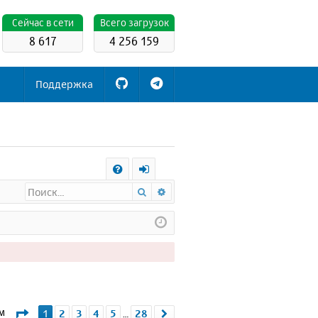
Cейчас в сети
Всего загрузок
8 617
4 256 159
Поддержка
С
Поиск
Расширенный поиск
FA
х
Q
о
д
Страница
1
из
28
ем
1
2
3
4
5
28
След.
…