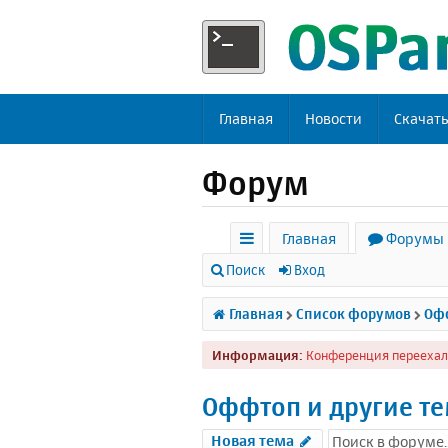
Главная
Новости
Скачат
Форум
Главная
Форумы
с
Поиск
Вход
ы
Главная
Список форумов
Офф
л
Информация:
Конференция переехал
к
и
Оффтоп и другие т
Новая тема