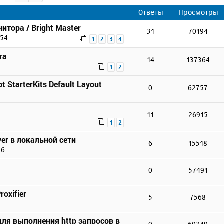
Ответы
Просмотры
итора / Bright Master
31
70194
:54
1
2
3
4
та
14
137364
1
2
t StarterKits Default Layout
0
62757
11
26915
1
2
er в локальной сети
6
15518
36
0
57491
3
oxifier
5
7568
для выполнения http запросов в