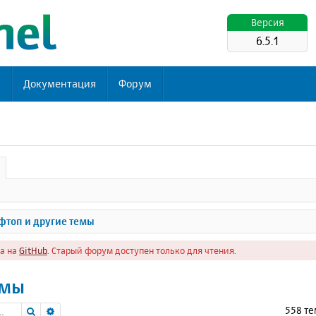
Версия
6.5.1
ь
Документация
Форум
топ и другие темы
а на
GitHub
. Старый форум доступен только для чтения.
емы
Поиск
Расширенный поиск
558 т