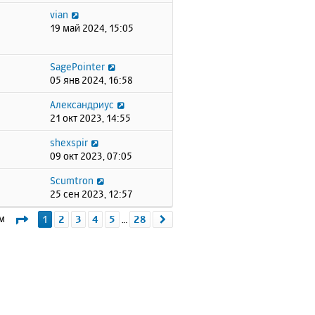
vian
19 май 2024, 15:05
SagePointer
05 янв 2024, 16:58
Александриус
21 окт 2023, 14:55
shexspir
09 окт 2023, 07:05
Scumtron
25 сен 2023, 12:57
Страница
1
из
28
ем
1
2
3
4
5
28
След.
…