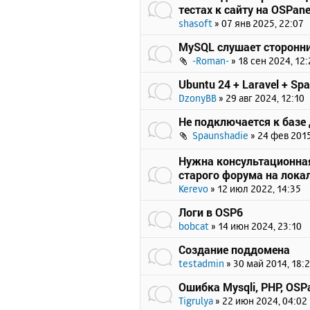
тестах к сайту на OSPane
shasoft
»
07 янв 2025, 22:07
MySQL слушает сторонни
-Roman-
»
18 сен 2024, 12:
Ubuntu 24 + Laravel + Spat
DzonyBB
»
29 авг 2024, 12:10
Не подключается к базе
Spaunshadie
»
24 фев 2015
Нужна консультационна
старого форума на лока
Kerevo
»
12 июл 2022, 14:35
Логи в OSP6
bobcat
»
14 июн 2024, 23:10
Создание поддомена
testadmin
»
30 май 2014, 18:
Ошибка Mysqli, PHP, OSPa
Tigrulya
»
22 июн 2024, 04:02