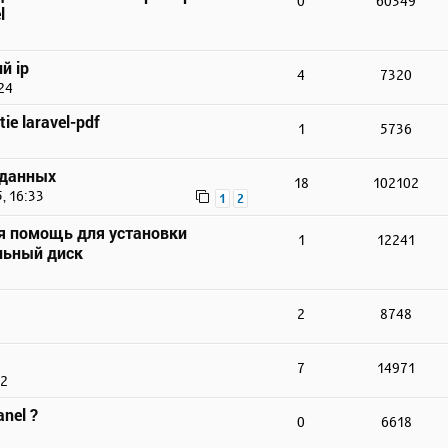
0
60349
l
й ip
4
7320
24
ie laravel-pdf
1
5736
 данных
18
102102
, 16:33
1
2
я помощь для установки
1
12241
льный диск
2
8748
7
14971
22
nel ?
0
6618