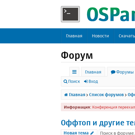
Главная
Новости
Скачат
Форум
Главная
Форумы
с
Поиск
Вход
ы
Главная
Список форумов
Офф
л
Информация:
Конференция переехал
к
и
Оффтоп и другие т
Новая тема