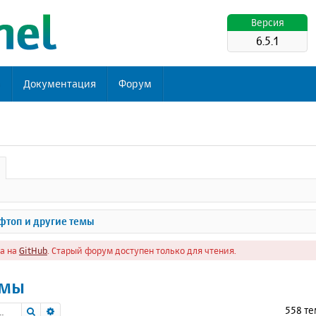
Версия
6.5.1
ь
Документация
Форум
топ и другие темы
а на
GitHub
. Старый форум доступен только для чтения.
емы
Поиск
Расширенный поиск
558 т