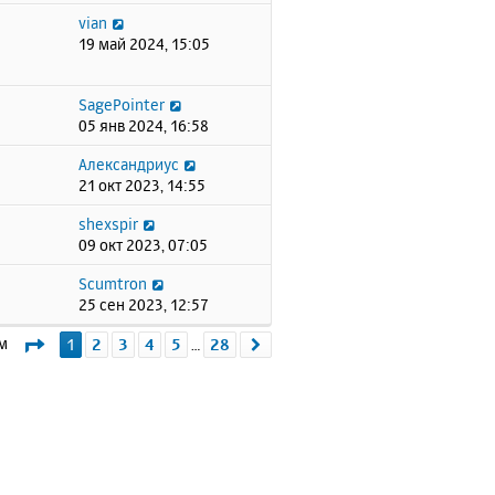
vian
19 май 2024, 15:05
SagePointer
05 янв 2024, 16:58
Александриус
21 окт 2023, 14:55
shexspir
09 окт 2023, 07:05
Scumtron
25 сен 2023, 12:57
Страница
1
из
28
ем
1
2
3
4
5
28
След.
…