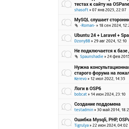
тестах к сайту на OSPane
shasoft
»
07 янв 2025, 22:07
MySQL слушает сторонни
-Roman-
»
18 сен 2024, 12:
Ubuntu 24 + Laravel + Spat
DzonyBB
»
29 авг 2024, 12:10
Не подключается к базе
Spaunshadie
»
24 фев 2015
Нужна консультационна
старого форума на лока
Kerevo
»
12 июл 2022, 14:35
Логи в OSP6
bobcat
»
14 июн 2024, 23:10
Создание поддомена
testadmin
»
30 май 2014, 18:
Ошибка Mysqli, PHP, OSPa
Tigrulya
»
22 июн 2024, 04:02