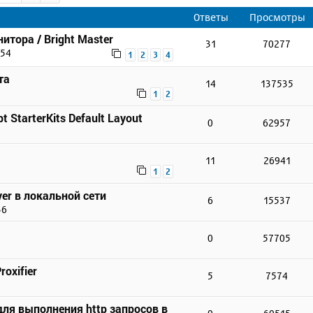
Ответы
Просмотры
итора / Bright Master
31
70277
:54
1
2
3
4
та
14
137535
1
2
t StarterKits Default Layout
0
62957
11
26941
1
2
er в локальной сети
6
15537
36
0
57705
3
oxifier
5
7574
для выполнения http запросов в