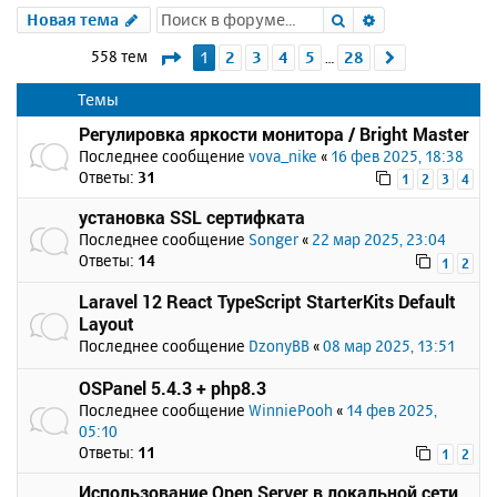
Поиск
Расширенный 
Новая тема
Страница
1
из
28
558 тем
1
2
3
4
5
28
След.
…
Темы
Регулировка яркости монитора / Bright Master
Последнее сообщение
vova_nike
«
16 фев 2025, 18:38
Ответы:
31
1
2
3
4
установка SSL сертифката
Последнее сообщение
Songer
«
22 мар 2025, 23:04
Ответы:
14
1
2
Laravel 12 React TypeScript StarterKits Default
Layout
Последнее сообщение
DzonyBB
«
08 мар 2025, 13:51
OSPanel 5.4.3 + php8.3
Последнее сообщение
WinniePooh
«
14 фев 2025,
05:10
Ответы:
11
1
2
Использование Open Server в локальной сети