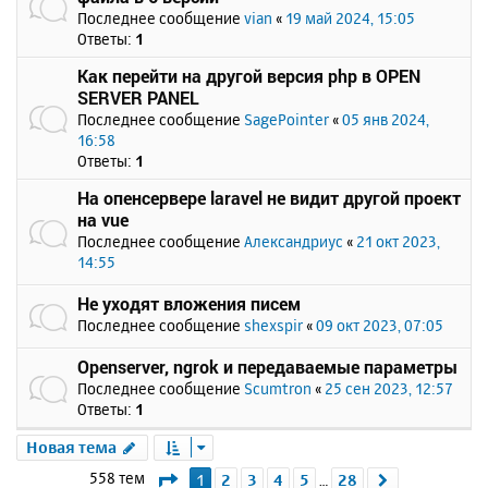
Последнее сообщение
vian
«
19 май 2024, 15:05
Ответы:
1
Как перейти на другой версия php в OPEN
SERVER PANEL
Последнее сообщение
SagePointer
«
05 янв 2024,
16:58
Ответы:
1
На опенсервере laravel не видит другой проект
на vue
Последнее сообщение
Александриус
«
21 окт 2023,
14:55
Не уходят вложения писем
Последнее сообщение
shexspir
«
09 окт 2023, 07:05
Openserver, ngrok и передаваемые параметры
Последнее сообщение
Scumtron
«
25 сен 2023, 12:57
Ответы:
1
Новая тема
Страница
1
из
28
558 тем
1
2
3
4
5
28
След.
…