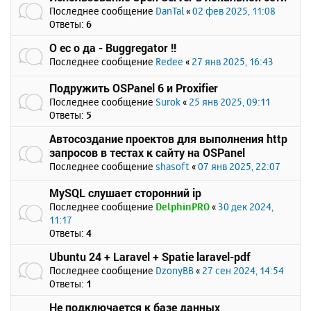
Последнее сообщение
DanTal
«
02 фев 2025, 11:08
Ответы:
6
О ес о да - Buggregator !!
Последнее сообщение
Redee
«
27 янв 2025, 16:43
Подружить OSPanel 6 и Proxifier
Последнее сообщение
Surok
«
25 янв 2025, 09:11
Ответы:
5
Автосоздание проектов для выполнения http
запросов в тестах к сайту на OSPanel
Последнее сообщение
shasoft
«
07 янв 2025, 22:07
MySQL слушает сторонний ip
Последнее сообщение
DelphinPRO
«
30 дек 2024,
11:17
Ответы:
4
Ubuntu 24 + Laravel + Spatie laravel-pdf
Последнее сообщение
DzonyBB
«
27 сен 2024, 14:54
Ответы:
1
Не подключается к базе данных