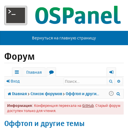
Вернуться на главную страницу
Форум
Главная
Поиск
Ра
с
о
х
Вход
ы
р
о
П
Главная
Список форумов
Оффтоп и другие темы
л
у
д
о
Информация:
Конференция переехала на
GitHub
. Старый форум
к
м
и
доступен только для чтения.
и
ы
с
Оффтоп и другие темы
к