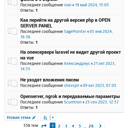
Последнее сообщение
vian
«
19 май 2024, 15:05
Ответы:
1
Как перейти на другой версия php в OPEN
SERVER PANEL
Последнее сообщение
SagePointer
«
05 янв 2024,
16:58
Ответы:
1
На опенсервере laravel не видит другой проект
на vue
Последнее сообщение
Александриус
«
21 окт 2023,
14:55
Не уходят вложения писем
Последнее сообщение
shexspir
«
09 окт 2023, 07:05
Openserver, ngrok и передаваемые параметры
Последнее сообщение
Scumtron
«
25 сен 2023, 12:57
Ответы:
1
Новая тема
Страница
1
из
28
558 тем
1
2
3
4
5
28
След.
…