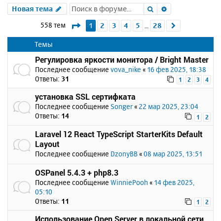
Поиск
Расширенный 
Новая тема
Страница
1
из
28
558 тем
1
2
3
4
5
28
След.
…
Темы
Регулировка яркости монитора / Bright Master
Последнее сообщение
vova_nike
«
16 фев 2025, 18:38
Ответы:
31
1
2
3
4
установка SSL сертифката
Последнее сообщение
Songer
«
22 мар 2025, 23:04
Ответы:
14
1
2
Laravel 12 React TypeScript StarterKits Default
Layout
Последнее сообщение
DzonyBB
«
08 мар 2025, 13:51
OSPanel 5.4.3 + php8.3
Последнее сообщение
WinniePooh
«
14 фев 2025,
05:10
Ответы:
11
1
2
Использование Open Server в локальной сети