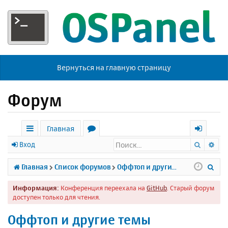
Вернуться на главную страницу
Форум
Главная
Поиск
Ра
с
о
х
Вход
ы
р
о
П
Главная
Список форумов
Оффтоп и другие темы
л
у
д
о
Информация:
Конференция переехала на
GitHub
. Старый форум
к
м
и
доступен только для чтения.
и
ы
с
Оффтоп и другие темы
к