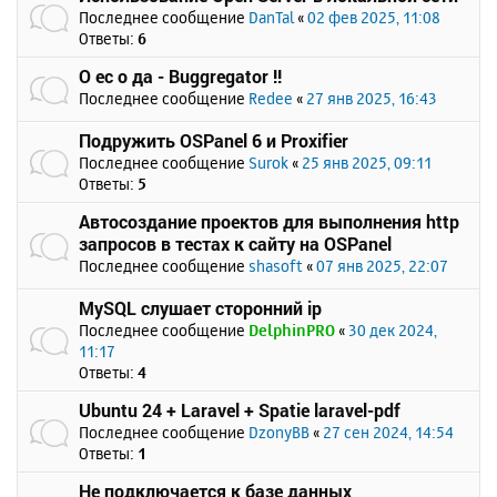
Последнее сообщение
DanTal
«
02 фев 2025, 11:08
Ответы:
6
О ес о да - Buggregator !!
Последнее сообщение
Redee
«
27 янв 2025, 16:43
Подружить OSPanel 6 и Proxifier
Последнее сообщение
Surok
«
25 янв 2025, 09:11
Ответы:
5
Автосоздание проектов для выполнения http
запросов в тестах к сайту на OSPanel
Последнее сообщение
shasoft
«
07 янв 2025, 22:07
MySQL слушает сторонний ip
Последнее сообщение
DelphinPRO
«
30 дек 2024,
11:17
Ответы:
4
Ubuntu 24 + Laravel + Spatie laravel-pdf
Последнее сообщение
DzonyBB
«
27 сен 2024, 14:54
Ответы:
1
Не подключается к базе данных