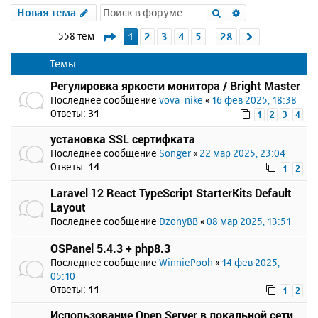
Поиск
Расширенный 
Новая тема
Страница
1
из
28
558 тем
1
2
3
4
5
28
След.
…
Темы
Регулировка яркости монитора / Bright Master
Последнее сообщение
vova_nike
«
16 фев 2025, 18:38
Ответы:
31
1
2
3
4
установка SSL сертифката
Последнее сообщение
Songer
«
22 мар 2025, 23:04
Ответы:
14
1
2
Laravel 12 React TypeScript StarterKits Default
Layout
Последнее сообщение
DzonyBB
«
08 мар 2025, 13:51
OSPanel 5.4.3 + php8.3
Последнее сообщение
WinniePooh
«
14 фев 2025,
05:10
Ответы:
11
1
2
Использование Open Server в локальной сети