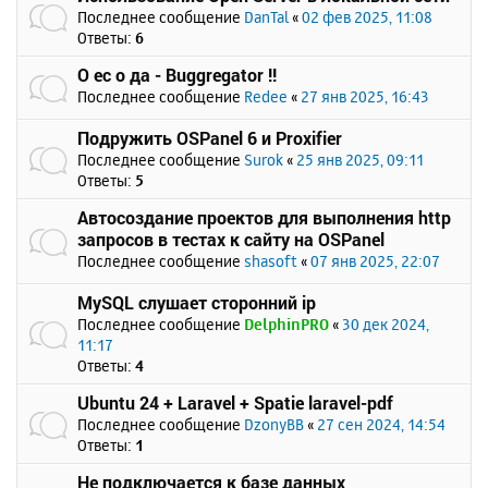
Последнее сообщение
DanTal
«
02 фев 2025, 11:08
Ответы:
6
О ес о да - Buggregator !!
Последнее сообщение
Redee
«
27 янв 2025, 16:43
Подружить OSPanel 6 и Proxifier
Последнее сообщение
Surok
«
25 янв 2025, 09:11
Ответы:
5
Автосоздание проектов для выполнения http
запросов в тестах к сайту на OSPanel
Последнее сообщение
shasoft
«
07 янв 2025, 22:07
MySQL слушает сторонний ip
Последнее сообщение
DelphinPRO
«
30 дек 2024,
11:17
Ответы:
4
Ubuntu 24 + Laravel + Spatie laravel-pdf
Последнее сообщение
DzonyBB
«
27 сен 2024, 14:54
Ответы:
1
Не подключается к базе данных