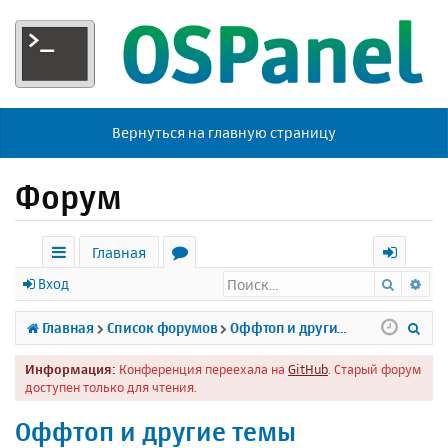
Вернуться на главную страницу
Форум
Главная
Поиск
Ра
с
о
х
Вход
ы
р
о
П
Главная
Список форумов
Оффтоп и другие темы
л
у
д
о
Информация:
Конференция переехала на
GitHub
. Старый форум
к
м
и
доступен только для чтения.
и
ы
с
Оффтоп и другие темы
к