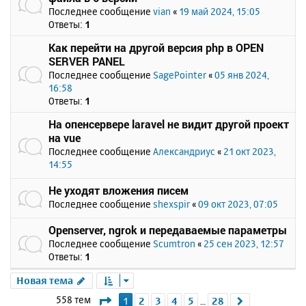
Последнее сообщение
vian
«
19 май 2024, 15:05
Ответы:
1
Как перейти на другой версия php в OPEN
SERVER PANEL
Последнее сообщение
SagePointer
«
05 янв 2024,
16:58
Ответы:
1
На опенсервере laravel не видит другой проект
на vue
Последнее сообщение
Александриус
«
21 окт 2023,
14:55
Не уходят вложения писем
Последнее сообщение
shexspir
«
09 окт 2023, 07:05
Openserver, ngrok и передаваемые параметры
Последнее сообщение
Scumtron
«
25 сен 2023, 12:57
Ответы:
1
Новая тема
Страница
1
из
28
558 тем
1
2
3
4
5
28
След.
…