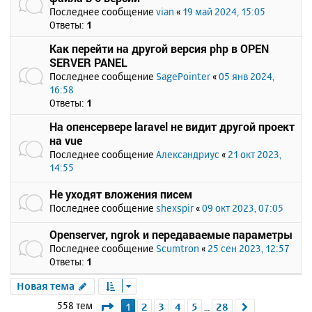
Последнее сообщение
vian
«
19 май 2024, 15:05
Ответы:
1
Как перейти на другой версия php в OPEN
SERVER PANEL
Последнее сообщение
SagePointer
«
05 янв 2024,
16:58
Ответы:
1
На опенсервере laravel не видит другой проект
на vue
Последнее сообщение
Александриус
«
21 окт 2023,
14:55
Не уходят вложения писем
Последнее сообщение
shexspir
«
09 окт 2023, 07:05
Openserver, ngrok и передаваемые параметры
Последнее сообщение
Scumtron
«
25 сен 2023, 12:57
Ответы:
1
Новая тема
Страница
1
из
28
558 тем
1
2
3
4
5
28
След.
…