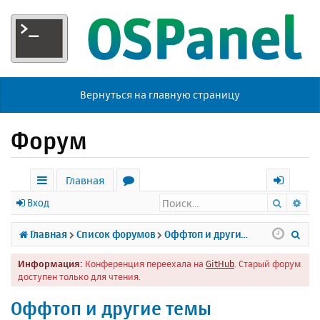
Вернуться на главную страницу
Форум
Главная
Поиск
Ра
с
о
х
Вход
ы
р
о
П
Главная
Список форумов
Оффтоп и другие темы
л
у
д
о
Информация:
Конференция переехала на
GitHub
. Старый форум
к
м
и
доступен только для чтения.
и
ы
с
Оффтоп и другие темы
к