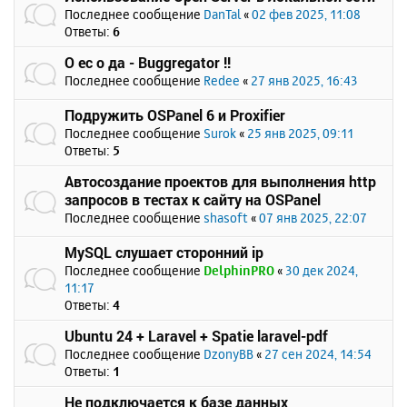
Последнее сообщение
DanTal
«
02 фев 2025, 11:08
Ответы:
6
О ес о да - Buggregator !!
Последнее сообщение
Redee
«
27 янв 2025, 16:43
Подружить OSPanel 6 и Proxifier
Последнее сообщение
Surok
«
25 янв 2025, 09:11
Ответы:
5
Автосоздание проектов для выполнения http
запросов в тестах к сайту на OSPanel
Последнее сообщение
shasoft
«
07 янв 2025, 22:07
MySQL слушает сторонний ip
Последнее сообщение
DelphinPRO
«
30 дек 2024,
11:17
Ответы:
4
Ubuntu 24 + Laravel + Spatie laravel-pdf
Последнее сообщение
DzonyBB
«
27 сен 2024, 14:54
Ответы:
1
Не подключается к базе данных