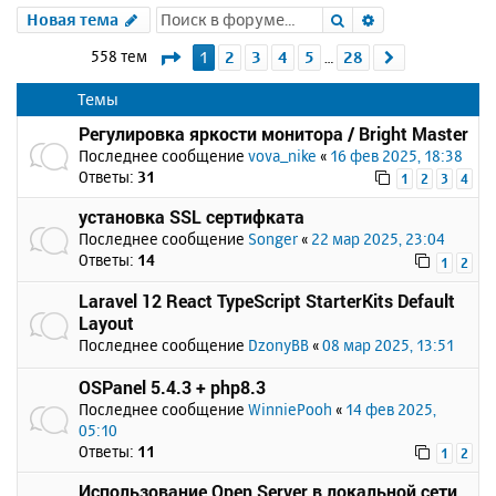
Поиск
Расширенный 
Новая тема
Страница
1
из
28
558 тем
1
2
3
4
5
28
След.
…
Темы
Регулировка яркости монитора / Bright Master
Последнее сообщение
vova_nike
«
16 фев 2025, 18:38
Ответы:
31
1
2
3
4
установка SSL сертифката
Последнее сообщение
Songer
«
22 мар 2025, 23:04
Ответы:
14
1
2
Laravel 12 React TypeScript StarterKits Default
Layout
Последнее сообщение
DzonyBB
«
08 мар 2025, 13:51
OSPanel 5.4.3 + php8.3
Последнее сообщение
WinniePooh
«
14 фев 2025,
05:10
Ответы:
11
1
2
Использование Open Server в локальной сети