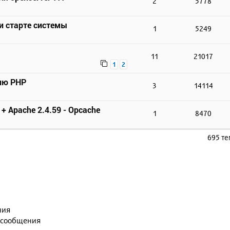
2
5778
и старте системы
1
5249
8
11
21017
1
2
ию PHP
3
14114
 + Apache 2.4.59 - Opcache
1
8470
695 т
ния
 сообщения