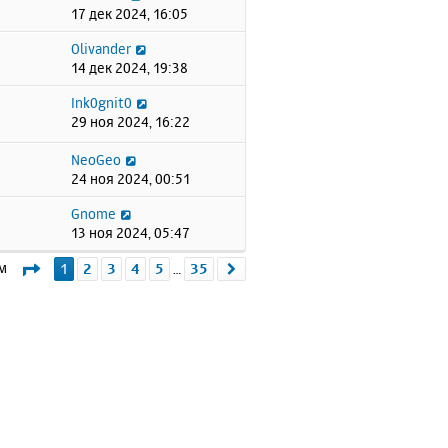
17 дек 2024, 16:05
Olivander
14 дек 2024, 19:38
Ink0gnit0
29 ноя 2024, 16:22
NeoGeo
24 ноя 2024, 00:51
Gnome
13 ноя 2024, 05:47
Страница
1
из
35
ем
1
2
3
4
5
35
След.
…