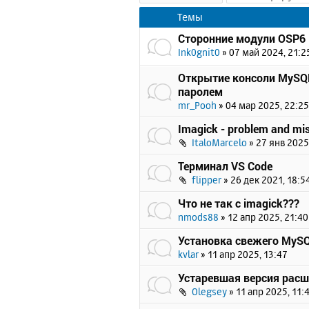
Темы
Сторонние модули OSP6
Ink0gnit0
»
07 май 2024, 21:2
Открытие консоли MySQL
паролем
mr_Pooh
»
04 мар 2025, 22:25
Imagick - problem and mi
ItaloMarcelo
»
27 янв 2025
Терминал VS Code
flipper
»
26 дек 2021, 18:5
Что не так с imagick???
nmods88
»
12 апр 2025, 21:40
Установка свежего MySQL
kvlar
»
11 апр 2025, 13:47
Устаревшая версия расш
Olegsey
»
11 апр 2025, 11: