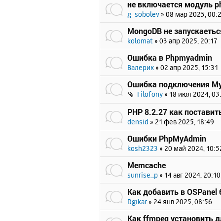
не включается модуль p
g_sobolev
»
08 мар 2025, 00:
MongoDB не запускаетьс
kolomat
»
03 апр 2025, 20:17
Ошибка в Phpmyadmin
Валерик
»
02 апр 2025, 15:31
Ошибка подключения My
Filofony
»
18 июл 2024, 03
PHP 8.2.27 как поставит
densid
»
21 фев 2025, 18:49
Ошибки PhpMyAdmin
kosh2323
»
20 май 2024, 10:5
Memcache
sunrise_p
»
14 авг 2024, 20:10
Как добавить в OSPanel 6
Dgikar
»
24 янв 2025, 08:56
Как ffmpeg установить д