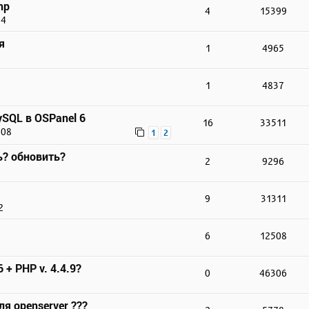
hp
4
15399
24
я
1
4965
1
4837
SQL в OSPanel 6
16
33511
:08
1
2
ь? обновить?
2
9296
9
31311
2
6
12508
 + PHP v. 4.4.9?
0
46306
ля openserver ???