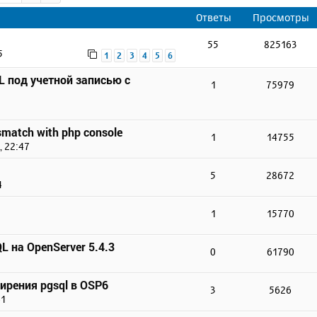
Ответы
Просмотры
55
825163
5
1
2
3
4
5
6
 под учетной записью с
1
75979
smatch with php console
1
14755
, 22:47
5
28672
4
1
15770
 на OpenServer 5.4.3
0
61790
ирения pgsql в OSP6
3
5626
41