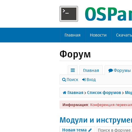
Главная
Новости
Скачат
Форум
Главная
Форумы
с
Поиск
Вход
ы
Главная
Список форумов
Мод
л
Информация:
Конференция переехал
к
и
Модули и инструме
Новая тема