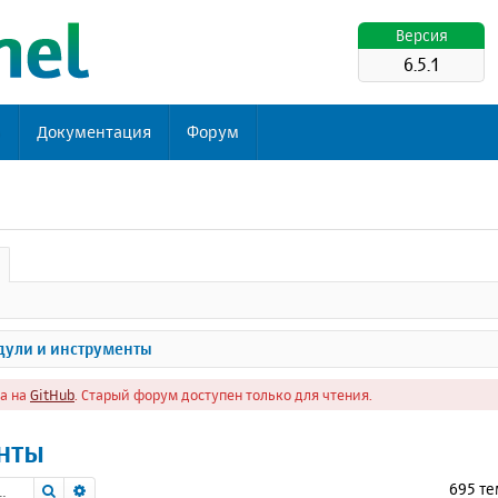
Версия
6.5.1
ь
Документация
Форум
ули и инструменты
а на
GitHub
. Старый форум доступен только для чтения.
нты
Поиск
Расширенный поиск
695 т