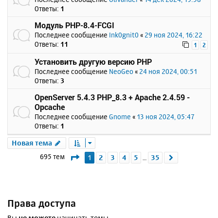
Ответы:
1
Модуль PHP-8.4-FCGI
Последнее сообщение
Ink0gnit0
«
29 ноя 2024, 16:22
Ответы:
11
1
2
Установить другую версию PHP
Последнее сообщение
NeoGeo
«
24 ноя 2024, 00:51
Ответы:
3
OpenServer 5.4.3 PHP_8.3 + Apache 2.4.59 -
Opcache
Последнее сообщение
Gnome
«
13 ноя 2024, 05:47
Ответы:
1
Новая тема
Страница
1
из
35
695 тем
1
2
3
4
5
35
След.
…
Права доступа
Вы
не можете
начинать темы