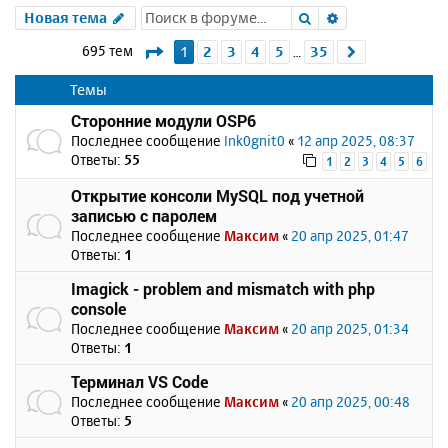
Поиск
Расширенный 
Новая тема
Страница
1
из
35
695 тем
1
2
3
4
5
35
След.
…
Темы
Сторонние модули OSP6
Последнее сообщение
Ink0gnit0
«
12 апр 2025, 08:37
Ответы:
55
1
2
3
4
5
6
Открытие консоли MySQL под учетной
записью с паролем
Последнее сообщение
Максим
«
20 апр 2025, 01:47
Ответы:
1
Imagick - problem and mismatch with php
console
Последнее сообщение
Максим
«
20 апр 2025, 01:34
Ответы:
1
Терминал VS Code
Последнее сообщение
Максим
«
20 апр 2025, 00:48
Ответы:
5