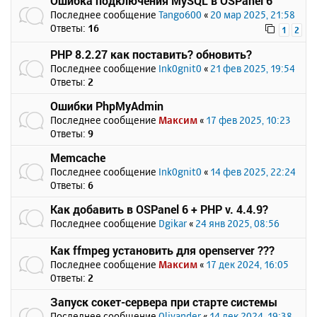
Ошибка подключения MySQL в OSPanel 6
Последнее сообщение
Tango600
«
20 мар 2025, 21:58
Ответы:
16
1
2
PHP 8.2.27 как поставить? обновить?
Последнее сообщение
Ink0gnit0
«
21 фев 2025, 19:54
Ответы:
2
Ошибки PhpMyAdmin
Последнее сообщение
Максим
«
17 фев 2025, 10:23
Ответы:
9
Memcache
Последнее сообщение
Ink0gnit0
«
14 фев 2025, 22:24
Ответы:
6
Как добавить в OSPanel 6 + PHP v. 4.4.9?
Последнее сообщение
Dgikar
«
24 янв 2025, 08:56
Как ffmpeg установить для openserver ???
Последнее сообщение
Максим
«
17 дек 2024, 16:05
Ответы:
2
Запуск сокет-сервера при старте системы
Последнее сообщение
Olivander
«
14 дек 2024, 19:38