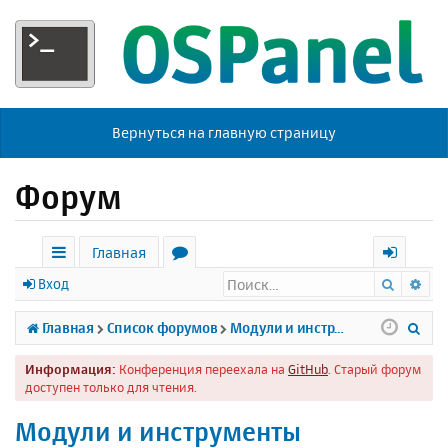
Вернуться на главную страницу
Форум
Главная
Поиск
Ра
с
о
х
Вход
ы
р
о
П
Главная
Список форумов
Модули и инструменты
л
у
д
о
Информация:
Конференция переехала на
GitHub
. Старый форум
к
м
и
доступен только для чтения.
и
ы
с
Модули и инструменты
к