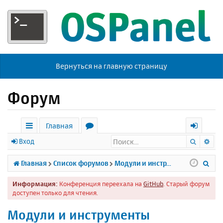
Вернуться на главную страницу
Форум
Главная
Поиск
Ра
с
о
х
Вход
ы
р
о
П
Главная
Список форумов
Модули и инструменты
л
у
д
о
Информация:
Конференция переехала на
GitHub
. Старый форум
к
м
и
доступен только для чтения.
и
ы
с
Модули и инструменты
к