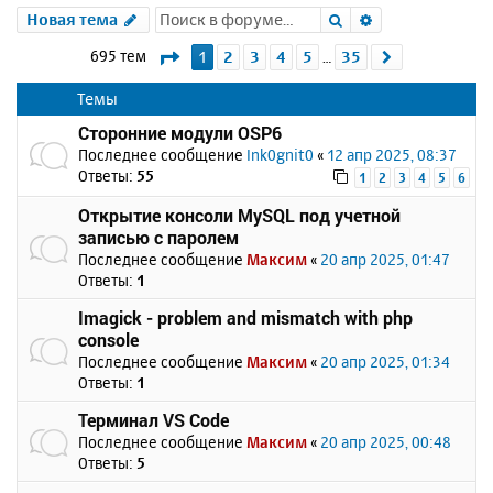
Поиск
Расширенный 
Новая тема
Страница
1
из
35
695 тем
1
2
3
4
5
35
След.
…
Темы
Сторонние модули OSP6
Последнее сообщение
Ink0gnit0
«
12 апр 2025, 08:37
Ответы:
55
1
2
3
4
5
6
Открытие консоли MySQL под учетной
записью с паролем
Последнее сообщение
Максим
«
20 апр 2025, 01:47
Ответы:
1
Imagick - problem and mismatch with php
console
Последнее сообщение
Максим
«
20 апр 2025, 01:34
Ответы:
1
Терминал VS Code
Последнее сообщение
Максим
«
20 апр 2025, 00:48
Ответы:
5