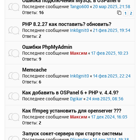
Ошибка подключения MySQL в OSPanel 6
Последнее сообщение
Tango600
«
20 мар 2025, 21:58
Ответы:
16
1
2
PHP 8.2.27 как поставить? обновить?
Последнее сообщение
Ink0gnit0
«
21 фев 2025, 19:54
Ответы:
2
Ошибки PhpMyAdmin
Последнее сообщение
Максим
«
17 фев 2025, 10:23
Ответы:
9
Memcache
Последнее сообщение
Ink0gnit0
«
14 фев 2025, 22:24
Ответы:
6
Как добавить в OSPanel 6 + PHP v. 4.4.9?
Последнее сообщение
Dgikar
«
24 янв 2025, 08:56
Как ffmpeg установить для openserver ???
Последнее сообщение
Максим
«
17 дек 2024, 16:05
Ответы:
2
Запуск сокет-сервера при старте системы
Последнее сообщение
Olivander
«
14 дек 2024, 19:38