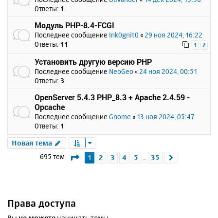
Ответы:
1
Модуль PHP-8.4-FCGI
Последнее сообщение
Ink0gnit0
«
29 ноя 2024, 16:22
Ответы:
11
1
2
Установить другую версию PHP
Последнее сообщение
NeoGeo
«
24 ноя 2024, 00:51
Ответы:
3
OpenServer 5.4.3 PHP_8.3 + Apache 2.4.59 -
Opcache
Последнее сообщение
Gnome
«
13 ноя 2024, 05:47
Ответы:
1
Новая тема
Страница
1
из
35
695 тем
1
2
3
4
5
35
След.
…
Права доступа
Вы
не можете
начинать темы