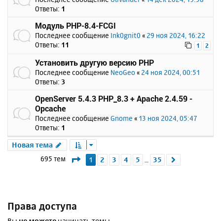
Ответы:
1
Модуль PHP-8.4-FCGI
Последнее сообщение
Ink0gnit0
«
29 ноя 2024, 16:22
Ответы:
11
1
2
Установить другую версию PHP
Последнее сообщение
NeoGeo
«
24 ноя 2024, 00:51
Ответы:
3
OpenServer 5.4.3 PHP_8.3 + Apache 2.4.59 -
Opcache
Последнее сообщение
Gnome
«
13 ноя 2024, 05:47
Ответы:
1
Новая тема
Страница
1
из
35
695 тем
1
2
3
4
5
35
След.
…
Права доступа
Вы
не можете
начинать темы