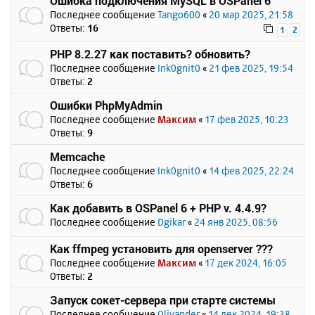
Ошибка подключения MySQL в OSPanel 6
Последнее сообщение
Tango600
«
20 мар 2025, 21:58
Ответы:
16
1
2
PHP 8.2.27 как поставить? обновить?
Последнее сообщение
Ink0gnit0
«
21 фев 2025, 19:54
Ответы:
2
Ошибки PhpMyAdmin
Последнее сообщение
Максим
«
17 фев 2025, 10:23
Ответы:
9
Memcache
Последнее сообщение
Ink0gnit0
«
14 фев 2025, 22:24
Ответы:
6
Как добавить в OSPanel 6 + PHP v. 4.4.9?
Последнее сообщение
Dgikar
«
24 янв 2025, 08:56
Как ffmpeg установить для openserver ???
Последнее сообщение
Максим
«
17 дек 2024, 16:05
Ответы:
2
Запуск сокет-сервера при старте системы
Последнее сообщение
Olivander
«
14 дек 2024, 19:38