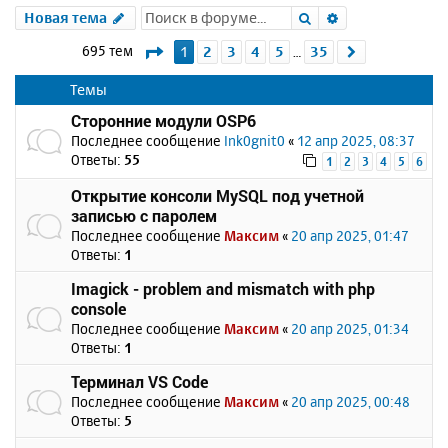
Поиск
Расширенный 
Новая тема
Страница
1
из
35
695 тем
1
2
3
4
5
35
След.
…
Темы
Сторонние модули OSP6
Последнее сообщение
Ink0gnit0
«
12 апр 2025, 08:37
Ответы:
55
1
2
3
4
5
6
Открытие консоли MySQL под учетной
записью с паролем
Последнее сообщение
Максим
«
20 апр 2025, 01:47
Ответы:
1
Imagick - problem and mismatch with php
console
Последнее сообщение
Максим
«
20 апр 2025, 01:34
Ответы:
1
Терминал VS Code
Последнее сообщение
Максим
«
20 апр 2025, 00:48
Ответы:
5