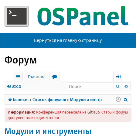
Вернуться на главную страницу
Форум
Главная
Поиск
Ра
с
о
х
Вход
ы
р
о
П
Главная
Список форумов
Модули и инструменты
л
у
д
о
Информация:
Конференция переехала на
GitHub
. Старый форум
к
м
и
доступен только для чтения.
и
ы
с
Модули и инструменты
к