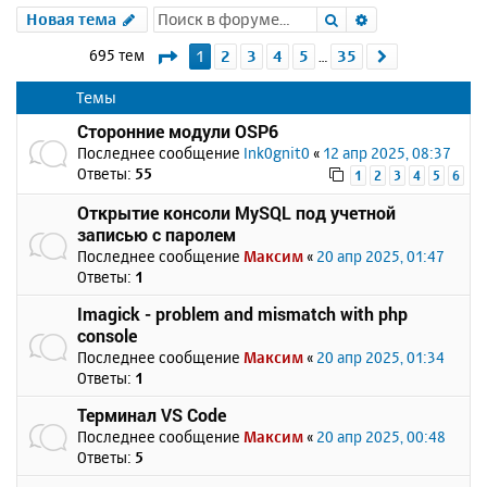
Поиск
Расширенный 
Новая тема
Страница
1
из
35
695 тем
1
2
3
4
5
35
След.
…
Темы
Сторонние модули OSP6
Последнее сообщение
Ink0gnit0
«
12 апр 2025, 08:37
Ответы:
55
1
2
3
4
5
6
Открытие консоли MySQL под учетной
записью с паролем
Последнее сообщение
Максим
«
20 апр 2025, 01:47
Ответы:
1
Imagick - problem and mismatch with php
console
Последнее сообщение
Максим
«
20 апр 2025, 01:34
Ответы:
1
Терминал VS Code
Последнее сообщение
Максим
«
20 апр 2025, 00:48
Ответы:
5