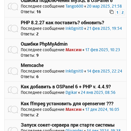
Ошибка подключения MySQL в OSPanel 6
Последнее сообщение
Tango600
«
20 мар 2025, 21:58
Ответы:
16
1
2
PHP 8.2.27 как поставить? обновить?
Последнее сообщение
Ink0gnit0
«
21 фев 2025, 19:54
Ответы:
2
Ошибки PhpMyAdmin
Последнее сообщение
Максим
«
17 фев 2025, 10:23
Ответы:
9
Memcache
Последнее сообщение
Ink0gnit0
«
14 фев 2025, 22:24
Ответы:
6
Как добавить в OSPanel 6 + PHP v. 4.4.9?
Последнее сообщение
Dgikar
«
24 янв 2025, 08:56
Как ffmpeg установить для openserver ???
Последнее сообщение
Максим
«
17 дек 2024, 16:05
Ответы:
2
Запуск сокет-сервера при старте системы
Последнее сообщение
Olivander
«
14 дек 2024, 19:38