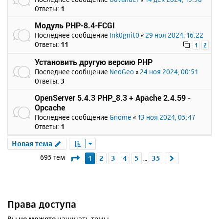
Ответы:
1
Модуль PHP-8.4-FCGI
Последнее сообщение
Ink0gnit0
«
29 ноя 2024, 16:22
Ответы:
11
1
2
Установить другую версию PHP
Последнее сообщение
NeoGeo
«
24 ноя 2024, 00:51
Ответы:
3
OpenServer 5.4.3 PHP_8.3 + Apache 2.4.59 -
Opcache
Последнее сообщение
Gnome
«
13 ноя 2024, 05:47
Ответы:
1
Новая тема
Страница
1
из
35
695 тем
1
2
3
4
5
35
След.
…
Права доступа
Вы
не можете
начинать темы