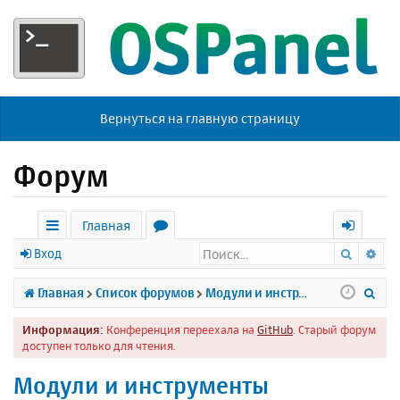
Вернуться на главную страницу
Форум
Главная
Поиск
Ра
с
о
х
Вход
ы
р
о
П
Главная
Список форумов
Модули и инструменты
л
у
д
о
Информация:
Конференция переехала на
GitHub
. Старый форум
к
м
и
доступен только для чтения.
и
ы
с
Модули и инструменты
к