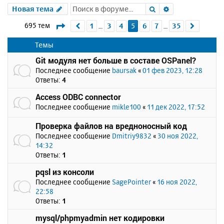
Поиск
Расширенный 
Новая тема
Страница
5
из
35
695 тем
1
3
4
5
6
7
35
Пред.
След.
…
…
Темы
Git модуля нет больше в составе OSPanel?
Последнее сообщение
baursak
«
01 фев 2023, 12:28
Ответы:
4
Access ODBC connector
Последнее сообщение
mikle100
«
11 дек 2022, 17:52
Проверка файлов на вредноносный код
Последнее сообщение
Dmitriy9832
«
30 ноя 2022,
14:32
Ответы:
1
pqsl из консоли
Последнее сообщение
SagePointer
«
16 ноя 2022,
22:58
Ответы:
1
mysql/phpmyadmin нет кодировки