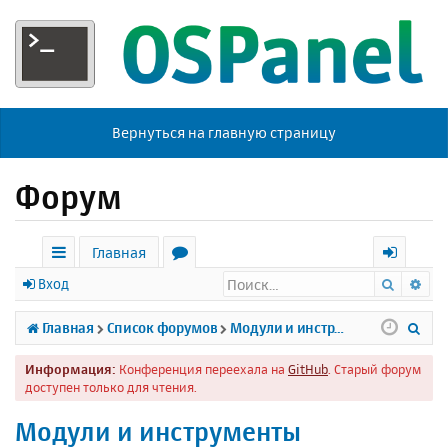
Вернуться на главную страницу
Форум
Главная
Поиск
Ра
с
о
х
Вход
ы
р
о
П
Главная
Список форумов
Модули и инструменты
л
у
д
о
Информация:
Конференция переехала на
GitHub
. Старый форум
к
м
и
доступен только для чтения.
и
ы
с
Модули и инструменты
к