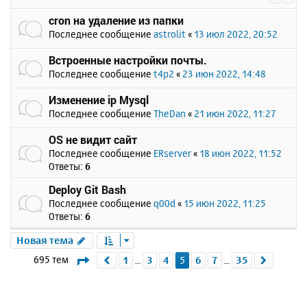
cron на удаление из папки
Последнее сообщение
astrolit
«
13 июл 2022, 20:52
Встроенные настройки почты.
Последнее сообщение
t4p2
«
23 июн 2022, 14:48
Изменение ip Mysql
Последнее сообщение
TheDan
«
21 июн 2022, 11:27
OS не видит сайт
Последнее сообщение
ERserver
«
18 июн 2022, 11:52
Ответы:
6
Deploy Git Bash
Последнее сообщение
q00d
«
15 июн 2022, 11:25
Ответы:
6
Новая тема
Страница
5
из
35
695 тем
1
3
4
5
6
7
35
Пред.
След.
…
…