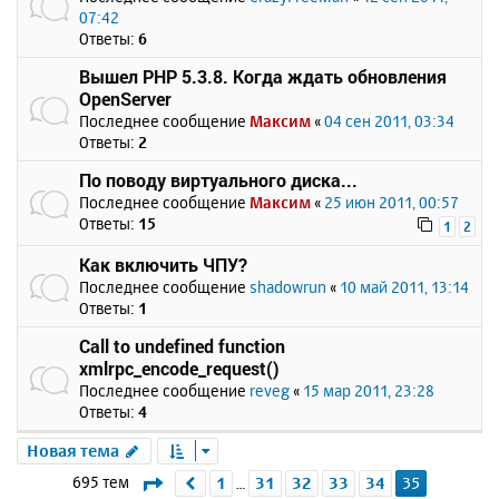
07:42
Ответы:
6
Вышел PHP 5.3.8. Когда ждать обновления
OpenServer
Последнее сообщение
Максим
«
04 сен 2011, 03:34
Ответы:
2
По поводу виртуального диска...
Последнее сообщение
Максим
«
25 июн 2011, 00:57
Ответы:
15
1
2
Как включить ЧПУ?
Последнее сообщение
shadowrun
«
10 май 2011, 13:14
Ответы:
1
Call to undefined function
xmlrpc_encode_request()
Последнее сообщение
reveg
«
15 мар 2011, 23:28
Ответы:
4
Новая тема
Страница
35
из
35
695 тем
1
31
32
33
34
35
Пред.
…