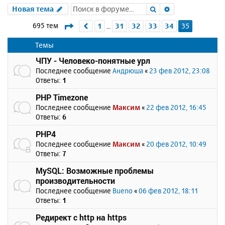
Поиск
Расширенный 
Новая тема
Страница
35
из
35
695 тем
1
31
32
33
34
35
Пред.
…
Темы
ЧПУ - Человеко-понятные урл
Последнее сообщение
Андрюша
«
23 фев 2012, 23:08
Ответы:
1
PHP Timezone
Последнее сообщение
Максим
«
22 фев 2012, 16:45
Ответы:
6
PHP4
Последнее сообщение
Максим
«
20 фев 2012, 10:49
Ответы:
7
MySQL: Возможные проблемы
производительности
Последнее сообщение
Bueno
«
06 фев 2012, 18:11
Ответы:
1
Редирект с http на https