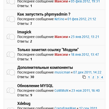
Последнее сообщение
Максим
«
05 фев 2012, 19:31
Ответы:
1
Как запустить phpmyadmin ?
Последнее сообщение
Ketino
«
01 фев 2012, 21:12
Ответы:
7
Imagick
Последнее сообщение
Максим
«
25 янв 2012, 13:21
Ответы:
2
Только заметил ссылку "Модули"
Последнее сообщение
Максим
«
18 янв 2012, 13:47
Ответы:
1
Дополнительные компоненты
Последнее сообщение
musicman
«
07 дек 2011, 14:22
Ответы:
30
1
2
3
4
Обновление MYSQL
Последнее сообщение
CoMMoN
«
23 ноя 2011, 16:40
Ответы:
9
Xdebug
Последнее сообщение
CrazyFreeMan
«
12 сен 2011,