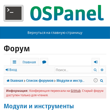
Вернуться на главную страницу
Форум
Главная
Поиск
Ра
с
о
х
Вход
ы
р
о
П
Главная
Список форумов
Модули и инструменты
л
у
д
о
Информация:
Конференция переехала на
GitHub
. Старый форум
к
м
и
доступен только для чтения.
и
ы
с
Модули и инструменты
к