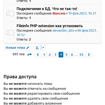
Ответы:
1
Подключение к БД. Что не так-то!
Последнее сообщение
Максим
«
19 фев 2023, 10:21
Ответы:
1
Fileinfo PHP extension как установить
Последнее сообщение
alexander_bltv
«
06 фев 2023,
10:52
Ответы:
2
Новая тема
Страница
4
из
35
695 тем
1
2
3
4
5
6
35
Пред.
След.
…
Права доступа
Вы
не можете
начинать темы
Вы
не можете
отвечать на сообщения
Вы
не можете
редактировать свои сообщения
Вы
не можете
удалять свои сообщения
Вы
не можете
добавлять вложения