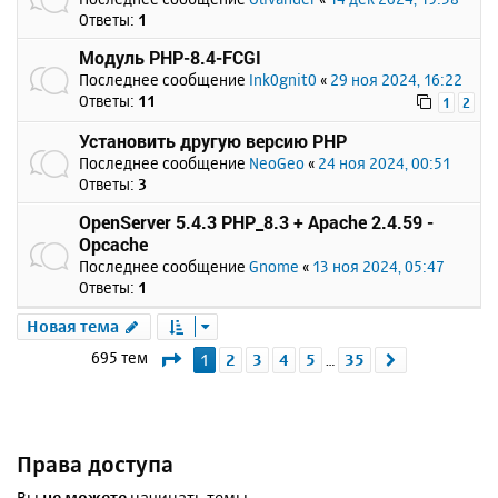
Ответы:
1
Модуль PHP-8.4-FCGI
Последнее сообщение
Ink0gnit0
«
29 ноя 2024, 16:22
Ответы:
11
1
2
Установить другую версию PHP
Последнее сообщение
NeoGeo
«
24 ноя 2024, 00:51
Ответы:
3
OpenServer 5.4.3 PHP_8.3 + Apache 2.4.59 -
Opcache
Последнее сообщение
Gnome
«
13 ноя 2024, 05:47
Ответы:
1
Новая тема
Страница
1
из
35
695 тем
1
2
3
4
5
35
След.
…
Права доступа
Вы
не можете
начинать темы