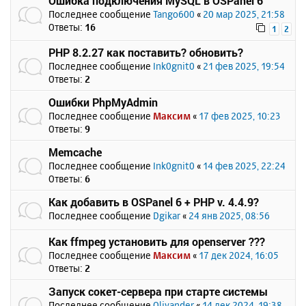
Ошибка подключения MySQL в OSPanel 6
Последнее сообщение
Tango600
«
20 мар 2025, 21:58
Ответы:
16
1
2
PHP 8.2.27 как поставить? обновить?
Последнее сообщение
Ink0gnit0
«
21 фев 2025, 19:54
Ответы:
2
Ошибки PhpMyAdmin
Последнее сообщение
Максим
«
17 фев 2025, 10:23
Ответы:
9
Memcache
Последнее сообщение
Ink0gnit0
«
14 фев 2025, 22:24
Ответы:
6
Как добавить в OSPanel 6 + PHP v. 4.4.9?
Последнее сообщение
Dgikar
«
24 янв 2025, 08:56
Как ffmpeg установить для openserver ???
Последнее сообщение
Максим
«
17 дек 2024, 16:05
Ответы:
2
Запуск сокет-сервера при старте системы
Последнее сообщение
Olivander
«
14 дек 2024, 19:38