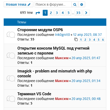
Поиск
Расширенный 
Новая тема
Страница
1
из
35
695 тем
1
2
3
4
5
35
След.
…
Темы
Сторонние модули OSP6
Последнее сообщение
Ink0gnit0
«
12 апр 2025, 08:37
Ответы:
55
1
2
3
4
5
6
Открытие консоли MySQL под учетной
записью с паролем
Последнее сообщение
Максим
«
20 апр 2025, 01:47
Ответы:
1
Imagick - problem and mismatch with php
console
Последнее сообщение
Максим
«
20 апр 2025, 01:34
Ответы:
1
Терминал VS Code
Последнее сообщение
Максим
«
20 апр 2025, 00:48
Ответы:
5