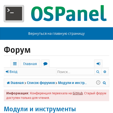
Вернуться на главную страницу
Форум
Главная
Поиск
Ра
с
о
х
Вход
ы
р
о
П
Главная
Список форумов
Модули и инструменты
л
у
д
о
Информация:
Конференция переехала на
GitHub
. Старый форум
к
м
и
доступен только для чтения.
и
ы
с
Модули и инструменты
к