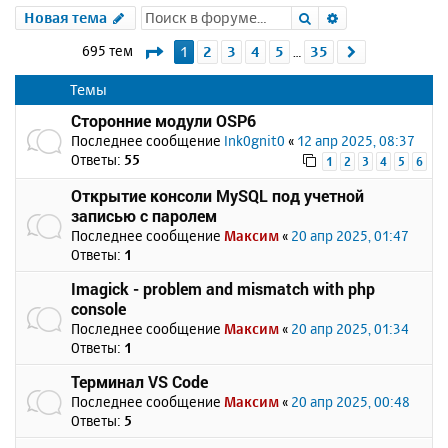
Поиск
Расширенный 
Новая тема
Страница
1
из
35
695 тем
1
2
3
4
5
35
След.
…
Темы
Сторонние модули OSP6
Последнее сообщение
Ink0gnit0
«
12 апр 2025, 08:37
Ответы:
55
1
2
3
4
5
6
Открытие консоли MySQL под учетной
записью с паролем
Последнее сообщение
Максим
«
20 апр 2025, 01:47
Ответы:
1
Imagick - problem and mismatch with php
console
Последнее сообщение
Максим
«
20 апр 2025, 01:34
Ответы:
1
Терминал VS Code
Последнее сообщение
Максим
«
20 апр 2025, 00:48
Ответы:
5