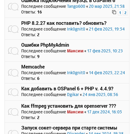
Ошибка подключения MySQL в OSPanel 6
Последнее сообщение
Tango600
«
20 мар 2025, 21:58
Ответы:
16
1
2
PHP 8.2.27 как поставить? обновить?
Последнее сообщение
Ink0gnit0
«
21 фев 2025, 19:54
Ответы:
2
Ошибки PhpMyAdmin
Последнее сообщение
Максим
«
17 фев 2025, 10:23
Ответы:
9
Memcache
Последнее сообщение
Ink0gnit0
«
14 фев 2025, 22:24
Ответы:
6
Как добавить в OSPanel 6 + PHP v. 4.4.9?
Последнее сообщение
Dgikar
«
24 янв 2025, 08:56
Как ffmpeg установить для openserver ???
Последнее сообщение
Максим
«
17 дек 2024, 16:05
Ответы:
2
Запуск сокет-сервера при старте системы
Последнее сообщение
Olivander
«
14 дек 2024, 19:38