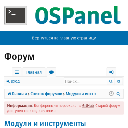
Вернуться на главную страницу
Форум
Главная
Поиск
Ра
с
о
х
Вход
ы
р
о
П
Главная
Список форумов
Модули и инструменты
л
у
д
о
Информация:
Конференция переехала на
GitHub
. Старый форум
к
м
и
доступен только для чтения.
и
ы
с
Модули и инструменты
к