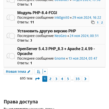
Ответы:
1
Модуль PHP-8.4-FCGI
Последнее сообщение
Ink0gnit0
«
29 ноя 2024, 16:22
Ответы:
11
1
2
Установить другую версию PHP
Последнее сообщение
NeoGeo
«
24 ноя 2024, 00:51
Ответы:
3
OpenServer 5.4.3 PHP_8.3 + Apache 2.4.59 -
Opcache
Последнее сообщение
Gnome
«
13 ноя 2024, 05:47
Ответы:
1
Новая тема
Страница
1
из
35
695 тем
1
2
3
4
5
35
След.
…
Права доступа
Вы
не можете
начинать темы