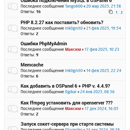
Ошибка подключения MySQL в OSPanel 6
Последнее сообщение
Tango600
«
20 мар 2025, 21:58
Ответы:
16
1
2
PHP 8.2.27 как поставить? обновить?
Последнее сообщение
Ink0gnit0
«
21 фев 2025, 19:54
Ответы:
2
Ошибки PhpMyAdmin
Последнее сообщение
Максим
«
17 фев 2025, 10:23
Ответы:
9
Memcache
Последнее сообщение
Ink0gnit0
«
14 фев 2025, 22:24
Ответы:
6
Как добавить в OSPanel 6 + PHP v. 4.4.9?
Последнее сообщение
Dgikar
«
24 янв 2025, 08:56
Как ffmpeg установить для openserver ???
Последнее сообщение
Максим
«
17 дек 2024, 16:05
Ответы:
2
Запуск сокет-сервера при старте системы
Последнее сообщение
Olivander
«
14 дек 2024, 19:38