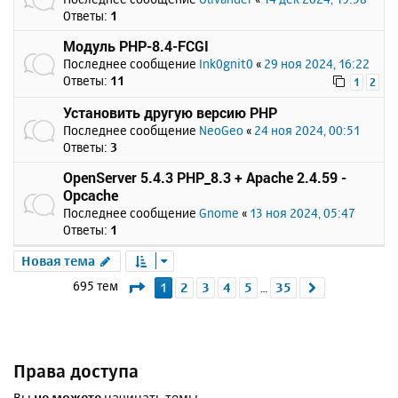
Ответы:
1
Модуль PHP-8.4-FCGI
Последнее сообщение
Ink0gnit0
«
29 ноя 2024, 16:22
Ответы:
11
1
2
Установить другую версию PHP
Последнее сообщение
NeoGeo
«
24 ноя 2024, 00:51
Ответы:
3
OpenServer 5.4.3 PHP_8.3 + Apache 2.4.59 -
Opcache
Последнее сообщение
Gnome
«
13 ноя 2024, 05:47
Ответы:
1
Новая тема
Страница
1
из
35
695 тем
1
2
3
4
5
35
След.
…
Права доступа
Вы
не можете
начинать темы