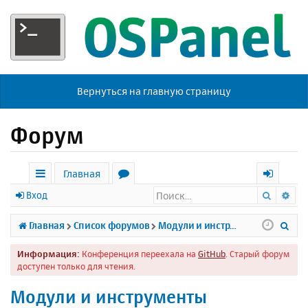
Вернуться на главную страницу
Форум
Главная
Поиск
Ра
с
о
х
Вход
ы
р
о
П
Главная
Список форумов
Модули и инструменты
л
у
д
о
Информация:
Конференция переехала на
GitHub
. Старый форум
к
м
и
доступен только для чтения.
и
ы
с
Модули и инструменты
к