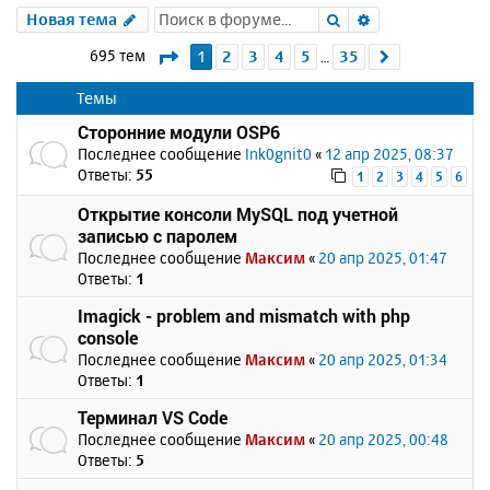
Поиск
Расширенный 
Новая тема
Страница
1
из
35
695 тем
1
2
3
4
5
35
След.
…
Темы
Сторонние модули OSP6
Последнее сообщение
Ink0gnit0
«
12 апр 2025, 08:37
Ответы:
55
1
2
3
4
5
6
Открытие консоли MySQL под учетной
записью с паролем
Последнее сообщение
Максим
«
20 апр 2025, 01:47
Ответы:
1
Imagick - problem and mismatch with php
console
Последнее сообщение
Максим
«
20 апр 2025, 01:34
Ответы:
1
Терминал VS Code
Последнее сообщение
Максим
«
20 апр 2025, 00:48
Ответы:
5