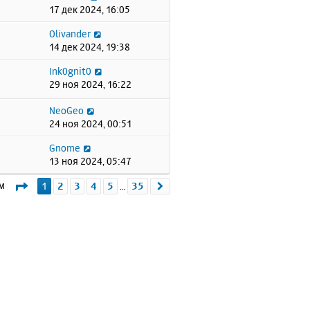
17 дек 2024, 16:05
Olivander
14 дек 2024, 19:38
Ink0gnit0
29 ноя 2024, 16:22
NeoGeo
24 ноя 2024, 00:51
Gnome
13 ноя 2024, 05:47
Страница
1
из
35
ем
1
2
3
4
5
35
След.
…