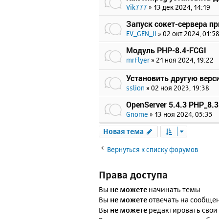
Vik777
»
13 дек 2024, 14:19
Запуск сокет-сервера пр
EV_GEN_II
»
02 окт 2024, 01:5
Модуль PHP-8.4-FCGI
mrFlyer
»
21 ноя 2024, 19:22
Установить другую верс
sslion
»
02 ноя 2023, 19:38
OpenServer 5.4.3 PHP_8.3
Gnome
»
13 ноя 2024, 05:35
Новая тема
Вернуться к списку форумов
Права доступа
Вы
не можете
начинать темы
Вы
не можете
отвечать на сообще
Вы
не можете
редактировать свои