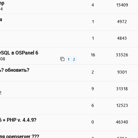
hp
4
15409
24
я
1
4972
1
4843
SQL в OSPanel 6
16
33526
:08
1
2
ь? обновить?
2
9301
9
31318
2
6
12523
 + PHP v. 4.4.9?
0
46340
ля openserver ???