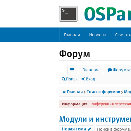
Главная
Новости
Скачат
Форум
Главная
Форумы
с
Поиск
Вход
ы
Главная
Список форумов
Мод
л
Информация:
Конференция переехал
к
и
Модули и инструме
Новая тема