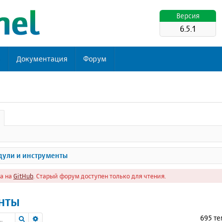
Версия
6.5.1
ь
Документация
Форум
ули и инструменты
а на
GitHub
. Старый форум доступен только для чтения.
нты
Поиск
Расширенный поиск
695 т