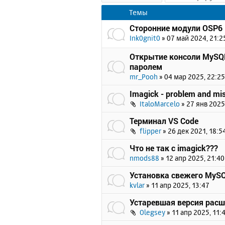
Темы
Сторонние модули OSP6
Ink0gnit0
»
07 май 2024, 21:2
Открытие консоли MySQL
паролем
mr_Pooh
»
04 мар 2025, 22:25
Imagick - problem and mi
ItaloMarcelo
»
27 янв 2025
Терминал VS Code
flipper
»
26 дек 2021, 18:5
Что не так с imagick???
nmods88
»
12 апр 2025, 21:40
Установка свежего MySQL
kvlar
»
11 апр 2025, 13:47
Устаревшая версия расш
Olegsey
»
11 апр 2025, 11: