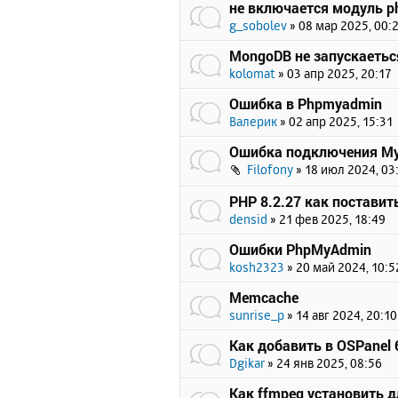
не включается модуль p
g_sobolev
»
08 мар 2025, 00:
MongoDB не запускаетьс
kolomat
»
03 апр 2025, 20:17
Ошибка в Phpmyadmin
Валерик
»
02 апр 2025, 15:31
Ошибка подключения My
Filofony
»
18 июл 2024, 03
PHP 8.2.27 как поставит
densid
»
21 фев 2025, 18:49
Ошибки PhpMyAdmin
kosh2323
»
20 май 2024, 10:5
Memcache
sunrise_p
»
14 авг 2024, 20:10
Как добавить в OSPanel 6
Dgikar
»
24 янв 2025, 08:56
Как ffmpeg установить д