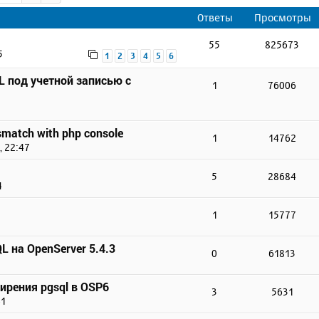
Ответы
Просмотры
55
825673
5
1
2
3
4
5
6
 под учетной записью с
1
76006
smatch with php console
1
14762
, 22:47
5
28684
4
1
15777
 на OpenServer 5.4.3
0
61813
ирения pgsql в OSP6
3
5631
41