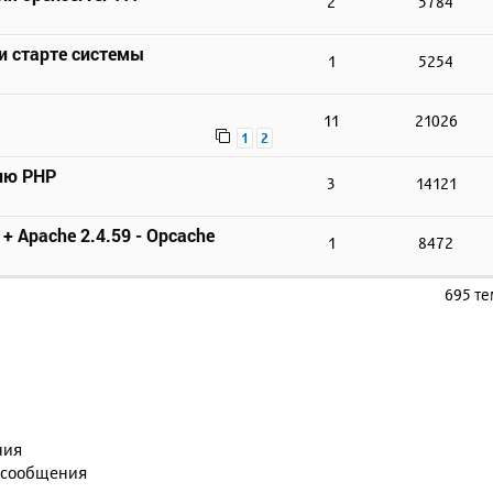
2
5784
и старте системы
1
5254
8
11
21026
1
2
ию PHP
3
14121
 + Apache 2.4.59 - Opcache
1
8472
695 т
ния
 сообщения