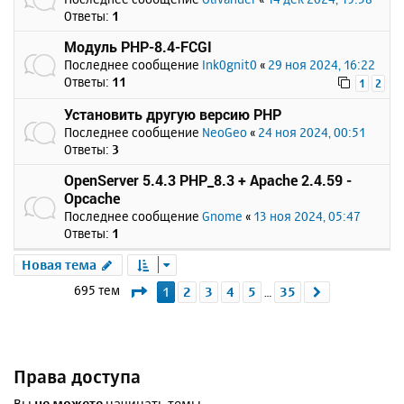
Ответы:
1
Модуль PHP-8.4-FCGI
Последнее сообщение
Ink0gnit0
«
29 ноя 2024, 16:22
Ответы:
11
1
2
Установить другую версию PHP
Последнее сообщение
NeoGeo
«
24 ноя 2024, 00:51
Ответы:
3
OpenServer 5.4.3 PHP_8.3 + Apache 2.4.59 -
Opcache
Последнее сообщение
Gnome
«
13 ноя 2024, 05:47
Ответы:
1
Новая тема
Страница
1
из
35
695 тем
1
2
3
4
5
35
След.
…
Права доступа
Вы
не можете
начинать темы