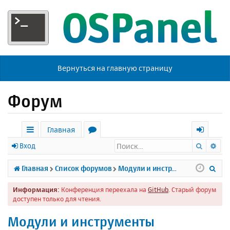
Вернуться на главную страницу
Форум
Главная
Поиск
Ра
с
о
х
Вход
ы
р
о
П
Главная
Список форумов
Модули и инструменты
л
у
д
о
Информация:
Конференция переехала на
GitHub
. Старый форум
к
м
и
доступен только для чтения.
и
ы
с
Модули и инструменты
к