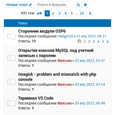
Поиск
Расширенный 
Новая тема
Страница
1
из
35
695 тем
1
2
3
4
5
35
След.
…
Темы
Сторонние модули OSP6
Последнее сообщение
Ink0gnit0
«
12 апр 2025, 08:37
Ответы:
55
1
2
3
4
5
6
Открытие консоли MySQL под учетной
записью с паролем
Последнее сообщение
Максим
«
20 апр 2025, 01:47
Ответы:
1
Imagick - problem and mismatch with php
console
Последнее сообщение
Максим
«
20 апр 2025, 01:34
Ответы:
1
Терминал VS Code
Последнее сообщение
Максим
«
20 апр 2025, 00:48
Ответы:
5