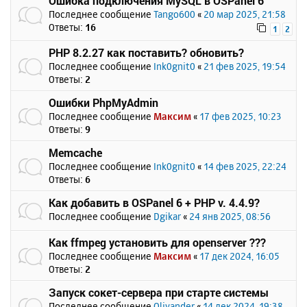
Ошибка подключения MySQL в OSPanel 6
Последнее сообщение
Tango600
«
20 мар 2025, 21:58
Ответы:
16
1
2
PHP 8.2.27 как поставить? обновить?
Последнее сообщение
Ink0gnit0
«
21 фев 2025, 19:54
Ответы:
2
Ошибки PhpMyAdmin
Последнее сообщение
Максим
«
17 фев 2025, 10:23
Ответы:
9
Memcache
Последнее сообщение
Ink0gnit0
«
14 фев 2025, 22:24
Ответы:
6
Как добавить в OSPanel 6 + PHP v. 4.4.9?
Последнее сообщение
Dgikar
«
24 янв 2025, 08:56
Как ffmpeg установить для openserver ???
Последнее сообщение
Максим
«
17 дек 2024, 16:05
Ответы:
2
Запуск сокет-сервера при старте системы
Последнее сообщение
Olivander
«
14 дек 2024, 19:38