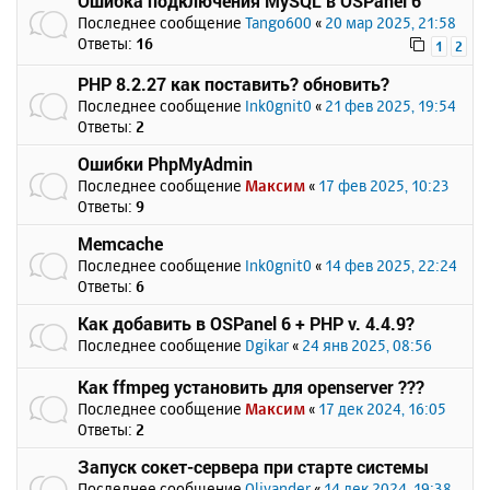
Ошибка подключения MySQL в OSPanel 6
Последнее сообщение
Tango600
«
20 мар 2025, 21:58
Ответы:
16
1
2
PHP 8.2.27 как поставить? обновить?
Последнее сообщение
Ink0gnit0
«
21 фев 2025, 19:54
Ответы:
2
Ошибки PhpMyAdmin
Последнее сообщение
Максим
«
17 фев 2025, 10:23
Ответы:
9
Memcache
Последнее сообщение
Ink0gnit0
«
14 фев 2025, 22:24
Ответы:
6
Как добавить в OSPanel 6 + PHP v. 4.4.9?
Последнее сообщение
Dgikar
«
24 янв 2025, 08:56
Как ffmpeg установить для openserver ???
Последнее сообщение
Максим
«
17 дек 2024, 16:05
Ответы:
2
Запуск сокет-сервера при старте системы
Последнее сообщение
Olivander
«
14 дек 2024, 19:38