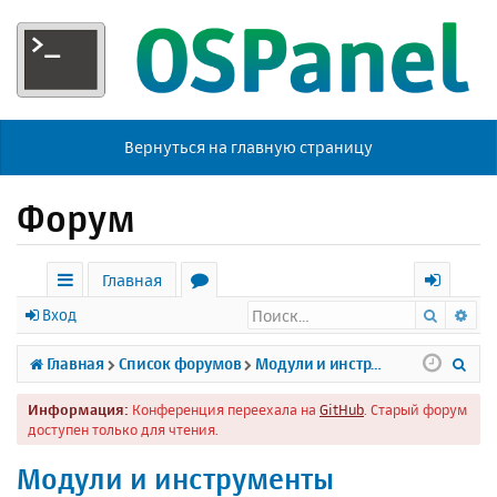
Вернуться на главную страницу
Форум
Главная
Поиск
Ра
с
о
х
Вход
ы
р
о
П
Главная
Список форумов
Модули и инструменты
л
у
д
о
Информация:
Конференция переехала на
GitHub
. Старый форум
к
м
и
доступен только для чтения.
и
ы
с
Модули и инструменты
к