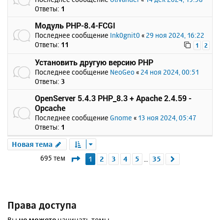
Ответы:
1
Модуль PHP-8.4-FCGI
Последнее сообщение
Ink0gnit0
«
29 ноя 2024, 16:22
Ответы:
11
1
2
Установить другую версию PHP
Последнее сообщение
NeoGeo
«
24 ноя 2024, 00:51
Ответы:
3
OpenServer 5.4.3 PHP_8.3 + Apache 2.4.59 -
Opcache
Последнее сообщение
Gnome
«
13 ноя 2024, 05:47
Ответы:
1
Новая тема
Страница
1
из
35
695 тем
1
2
3
4
5
35
След.
…
Права доступа
Вы
не можете
начинать темы