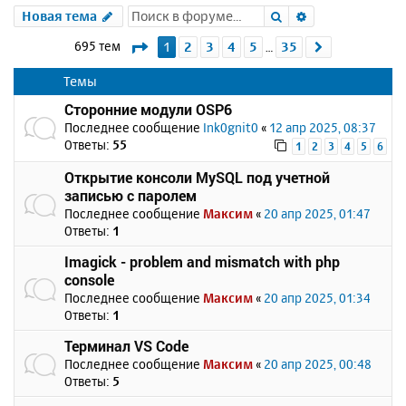
Поиск
Расширенный 
Новая тема
Страница
1
из
35
695 тем
1
2
3
4
5
35
След.
…
Темы
Сторонние модули OSP6
Последнее сообщение
Ink0gnit0
«
12 апр 2025, 08:37
Ответы:
55
1
2
3
4
5
6
Открытие консоли MySQL под учетной
записью с паролем
Последнее сообщение
Максим
«
20 апр 2025, 01:47
Ответы:
1
Imagick - problem and mismatch with php
console
Последнее сообщение
Максим
«
20 апр 2025, 01:34
Ответы:
1
Терминал VS Code
Последнее сообщение
Максим
«
20 апр 2025, 00:48
Ответы:
5