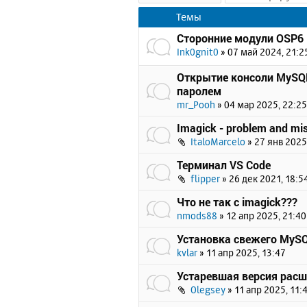
Темы
Сторонние модули OSP6
Ink0gnit0
»
07 май 2024, 21:2
Открытие консоли MySQL
паролем
mr_Pooh
»
04 мар 2025, 22:25
Imagick - problem and mi
ItaloMarcelo
»
27 янв 2025
Терминал VS Code
flipper
»
26 дек 2021, 18:5
Что не так с imagick???
nmods88
»
12 апр 2025, 21:40
Установка свежего MySQL
kvlar
»
11 апр 2025, 13:47
Устаревшая версия расш
Olegsey
»
11 апр 2025, 11: