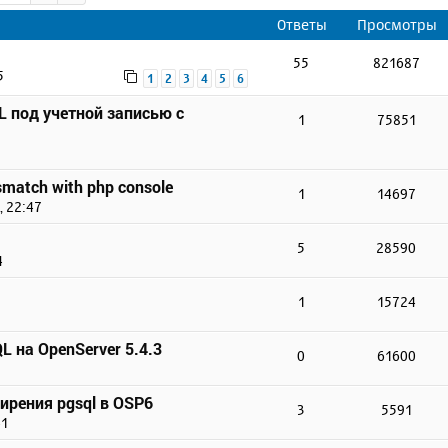
Ответы
Просмотры
55
821687
5
1
2
3
4
5
6
 под учетной записью с
1
75851
smatch with php console
1
14697
, 22:47
5
28590
4
1
15724
 на OpenServer 5.4.3
0
61600
ирения pgsql в OSP6
3
5591
41