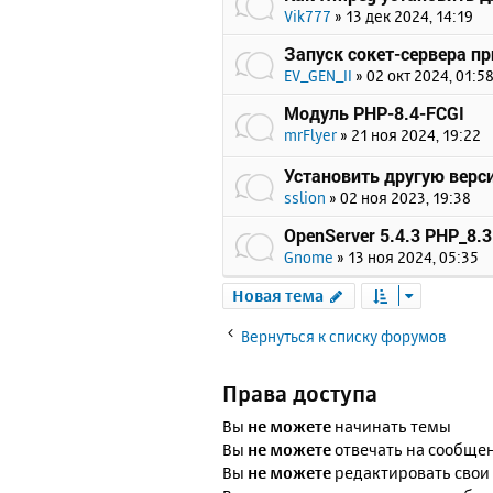
Vik777
»
13 дек 2024, 14:19
Запуск сокет-сервера пр
EV_GEN_II
»
02 окт 2024, 01:5
Модуль PHP-8.4-FCGI
mrFlyer
»
21 ноя 2024, 19:22
Установить другую верс
sslion
»
02 ноя 2023, 19:38
OpenServer 5.4.3 PHP_8.3
Gnome
»
13 ноя 2024, 05:35
Новая тема
Вернуться к списку форумов
Права доступа
Вы
не можете
начинать темы
Вы
не можете
отвечать на сообще
Вы
не можете
редактировать свои