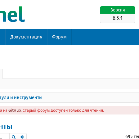
Версия
6.5.1
ь
Документация
Форум
ули и инструменты
а на
GitHub
. Старый форум доступен только для чтения.
нты
Поиск
Расширенный поиск
695 т