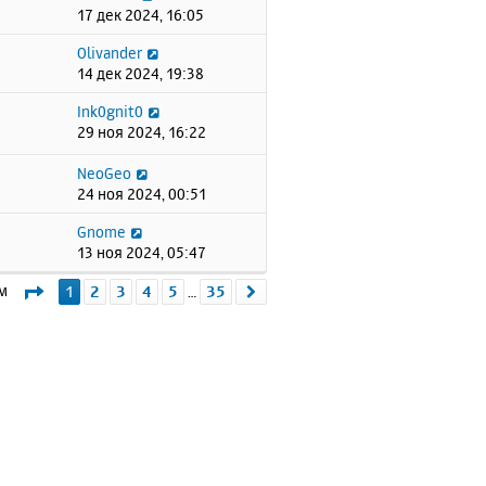
17 дек 2024, 16:05
Olivander
14 дек 2024, 19:38
Ink0gnit0
29 ноя 2024, 16:22
NeoGeo
24 ноя 2024, 00:51
Gnome
13 ноя 2024, 05:47
Страница
1
из
35
ем
1
2
3
4
5
35
След.
…