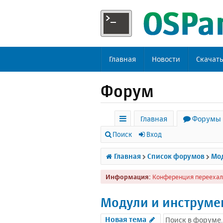
Главная
Новости
Скачат
Форум
Главная
Форумы
с
Поиск
Вход
ы
Главная
Список форумов
Мод
л
Информация:
Конференция переехал
к
и
Модули и инструме
Новая тема