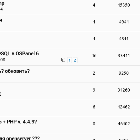
hp
4
15350
24
я
1
4941
1
4811
SQL в OSPanel 6
16
33411
:08
1
2
ь? обновить?
2
9250
9
31260
2
6
12462
 + PHP v. 4.4.9?
0
46102
ля openserver ???