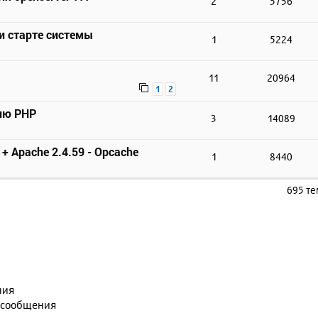
2
5756
и старте системы
1
5224
8
11
20964
1
2
ию PHP
3
14089
 + Apache 2.4.59 - Opcache
1
8440
695 т
ния
 сообщения