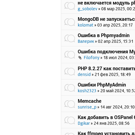
не включается модуль p
g_sobolev
»
08 мар 2025, 00:
MongoDB не запускаетьс
kolomat
»
03 апр 2025, 20:17
Ошибка в Phpmyadmin
Валерик
»
02 апр 2025, 15:31
Ошибка подключения My
Filofony
»
18 июл 2024, 03
PHP 8.2.27 как поставит
densid
»
21 фев 2025, 18:49
Ошибки PhpMyAdmin
kosh2323
»
20 май 2024, 10:5
Memcache
sunrise_p
»
14 авг 2024, 20:10
Как добавить в OSPanel 6
Dgikar
»
24 янв 2025, 08:56
Как ffmpeg установить д