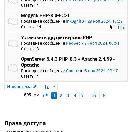
Ответы:
1
Модуль PHP-8.4-FCGI
Последнее сообщение
Ink0gnit0
«
29 ноя 2024, 16:22
Ответы:
11
1
2
Установить другую версию PHP
Последнее сообщение
NeoGeo
«
24 ноя 2024, 00:51
Ответы:
3
OpenServer 5.4.3 PHP_8.3 + Apache 2.4.59 -
Opcache
Последнее сообщение
Gnome
«
13 ноя 2024, 05:47
Ответы:
1
Новая тема
Страница
1
из
35
695 тем
1
2
3
4
5
35
След.
…
Права доступа
Вы
не можете
начинать темы