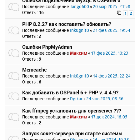
Ошибка подключения MySQL в OSPanel 6
Последнее сообщение
Tango600
«
20 мар 2025, 21:58
Ответы:
16
1
2
PHP 8.2.27 как поставить? обновить?
Последнее сообщение
Ink0gnit0
«
21 фев 2025, 19:54
Ответы:
2
Ошибки PhpMyAdmin
Последнее сообщение
Максим
«
17 фев 2025, 10:23
Ответы:
9
Memcache
Последнее сообщение
Ink0gnit0
«
14 фев 2025, 22:24
Ответы:
6
Как добавить в OSPanel 6 + PHP v. 4.4.9?
Последнее сообщение
Dgikar
«
24 янв 2025, 08:56
Как ffmpeg установить для openserver ???
Последнее сообщение
Максим
«
17 дек 2024, 16:05
Ответы:
2
Запуск сокет-сервера при старте системы
Последнее сообщение
Olivander
«
14 дек 2024, 19:38