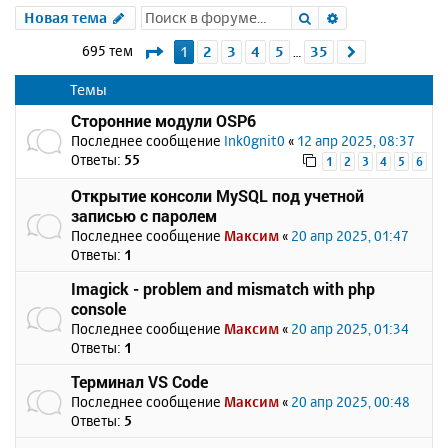
Поиск
Расширенный 
Новая тема
Страница
1
из
35
695 тем
1
2
3
4
5
35
След.
…
Темы
Сторонние модули OSP6
Последнее сообщение
Ink0gnit0
«
12 апр 2025, 08:37
Ответы:
55
1
2
3
4
5
6
Открытие консоли MySQL под учетной
записью с паролем
Последнее сообщение
Максим
«
20 апр 2025, 01:47
Ответы:
1
Imagick - problem and mismatch with php
console
Последнее сообщение
Максим
«
20 апр 2025, 01:34
Ответы:
1
Терминал VS Code
Последнее сообщение
Максим
«
20 апр 2025, 00:48
Ответы:
5