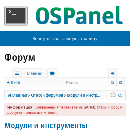
Вернуться на главную страницу
Форум
Главная
Поиск
Ра
с
о
х
Вход
ы
р
о
П
Главная
Список форумов
Модули и инструменты
л
у
д
о
Информация:
Конференция переехала на
GitHub
. Старый форум
к
м
и
доступен только для чтения.
и
ы
с
Модули и инструменты
к