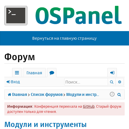
Вернуться на главную страницу
Форум
Главная
Поиск
Ра
с
о
х
Вход
ы
р
о
П
Главная
Список форумов
Модули и инструменты
л
у
д
о
Информация:
Конференция переехала на
GitHub
. Старый форум
к
м
и
доступен только для чтения.
и
ы
с
Модули и инструменты
к