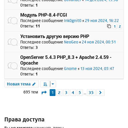
Ответы:
1
Модуль PHP-8.4-FCGI
Последнее сообщение
Ink0gnit0
«
29 ноя 2024, 16:22
Ответы:
11
1
2
Установить другую версию PHP
Последнее сообщение
NeoGeo
«
24 ноя 2024, 00:51
Ответы:
3
OpenServer 5.4.3 PHP_8.3 + Apache 2.4.59 -
Opcache
Последнее сообщение
Gnome
«
13 ноя 2024, 05:47
Ответы:
1
Новая тема
Страница
1
из
35
695 тем
1
2
3
4
5
35
След.
…
Права доступа
Вы
не можете
начинать темы