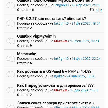
Ошибка подключения MySQL в OSPanel 6
Последнее сообщение
Tango600
«
20 мар 2025, 21:58
Ответы:
16
1
2
PHP 8.2.27 как поставить? обновить?
Последнее сообщение
Ink0gnit0
«
21 фев 2025, 19:54
Ответы:
2
Ошибки PhpMyAdmin
Последнее сообщение
Максим
«
17 фев 2025, 10:23
Ответы:
9
Memcache
Последнее сообщение
Ink0gnit0
«
14 фев 2025, 22:24
Ответы:
6
Как добавить в OSPanel 6 + PHP v. 4.4.9?
Последнее сообщение
Dgikar
«
24 янв 2025, 08:56
Как ffmpeg установить для openserver ???
Последнее сообщение
Максим
«
17 дек 2024, 16:05
Ответы:
2
Запуск сокет-сервера при старте системы
Последнее сообщение
Olivander
«
14 дек 2024, 19:38