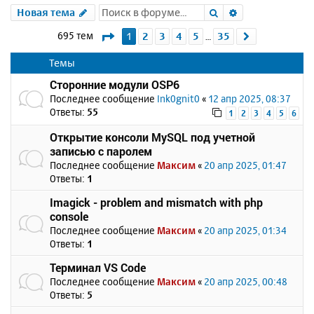
Поиск
Расширенный 
Новая тема
Страница
1
из
35
695 тем
1
2
3
4
5
35
След.
…
Темы
Сторонние модули OSP6
Последнее сообщение
Ink0gnit0
«
12 апр 2025, 08:37
Ответы:
55
1
2
3
4
5
6
Открытие консоли MySQL под учетной
записью с паролем
Последнее сообщение
Максим
«
20 апр 2025, 01:47
Ответы:
1
Imagick - problem and mismatch with php
console
Последнее сообщение
Максим
«
20 апр 2025, 01:34
Ответы:
1
Терминал VS Code
Последнее сообщение
Максим
«
20 апр 2025, 00:48
Ответы:
5