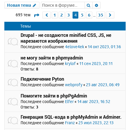
Поиск
Расширенный 
Новая тема
Страница
4
из
35
695 тем
1
2
3
4
5
6
35
Пред.
След.
…
Темы
Drupal - не создаются minified CSS, JS, не
нарезаются изображения
Последнее сообщение
4elove4ek
«
14 окт 2023, 01:36
не могу зайти в phpmyadmin
Последнее сообщение
krylof
«
11 сен 2023, 20:11
Ответы:
8
Подключение Pyton
Последнее сообщение
webprofy
«
25 авг 2023, 06:49
Помогите зайти в phpPgAdmin
Последнее сообщение
Elfer
«
14 авг 2023, 16:52
Ответы:
3
Генерация SQL-кода в phpMyAdmin и Adminer.
Последнее сообщение
Franz
«
25 июл 2023, 22:13