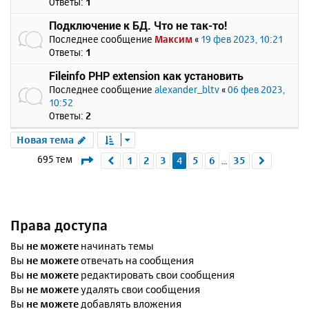
Ответы:
1
Подключение к БД. Что не так-то!
Последнее сообщение
Максим
«
19 фев 2023, 10:21
Ответы:
1
Fileinfo PHP extension как установить
Последнее сообщение
alexander_bltv
«
06 фев 2023,
10:52
Ответы:
2
Новая тема
Страница
4
из
35
695 тем
1
2
3
4
5
6
35
Пред.
След.
…
Права доступа
Вы
не можете
начинать темы
Вы
не можете
отвечать на сообщения
Вы
не можете
редактировать свои сообщения
Вы
не можете
удалять свои сообщения
Вы
не можете
добавлять вложения