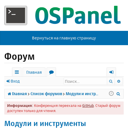
Вернуться на главную страницу
Форум
Главная
Поиск
Ра
с
о
х
Вход
ы
р
о
П
Главная
Список форумов
Модули и инструменты
л
у
д
о
Информация:
Конференция переехала на
GitHub
. Старый форум
к
м
и
доступен только для чтения.
и
ы
с
Модули и инструменты
к