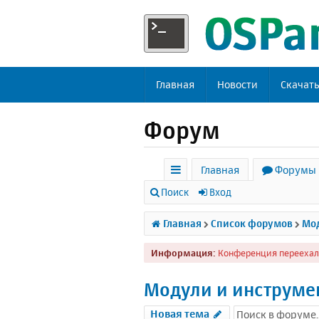
Главная
Новости
Скачат
Форум
Главная
Форумы
с
Поиск
Вход
ы
Главная
Список форумов
Мод
л
Информация:
Конференция переехал
к
и
Модули и инструме
Новая тема