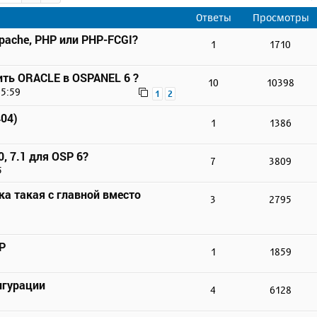
Ответы
Просмотры
pache, PHP или PHP-FCGI?
1
1710
ть ORACLE в OSPANEL 6 ?
10
10398
15:59
1
2
404)
1
1386
, 7.1 для OSP 6?
7
3809
5
лка такая с главной вместо
3
2795
P
1
1859
игурации
4
6128