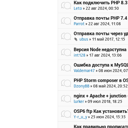
Как подключить PHP 8.3 
Leto
»
22 авг 2024, 00:50
Отправка почты PHP 7.4 
Parrot
»
22 авг 2024, 11:08
Отправка почты через у
ubus
»
11 май 2017, 12:15
Версия Node недоступна
int128
»
17 авг 2024, 13:06
Ошибка доступа к MySQL
Valdemar47
»
08 июн 2024, 07
PHP Storm composer в OS
DzonyBB
»
08 май 2024, 20:52
nginx + Apache + junction 
lurker
»
09 июл 2018, 18:25
OSP6 ftp Как установить
Y-r_u_y
»
25 июн 2024, 15:35
Как правильно прописать