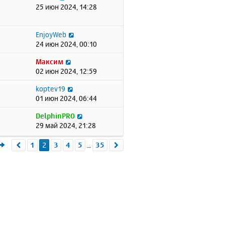
25 июн 2024, 14:28
EnjoyWeb
24 июн 2024, 00:10
Максим
02 июн 2024, 12:59
koptev19
01 июн 2024, 06:44
DelphinPRO
29 май 2024, 21:28
Страница
2
из
35
1
2
3
4
5
35
Пред.
След.
…