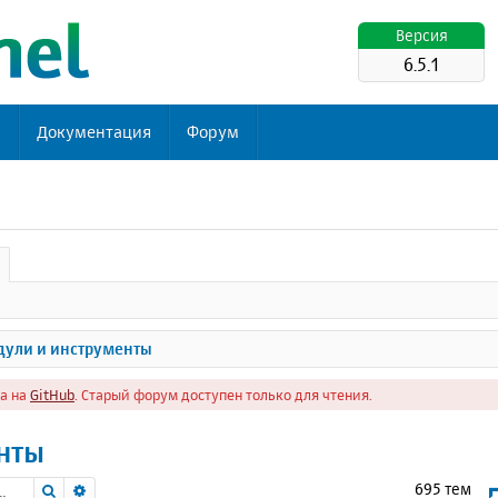
Версия
6.5.1
ь
Документация
Форум
ули и инструменты
а на
GitHub
. Старый форум доступен только для чтения.
нты
Поиск
Расширенный поиск
695 тем