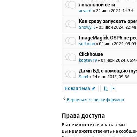
локальной сети
acvarif
»
21 июн 2024, 14:34
Как сразу запускать open
Snowy_l
»
05 июн 2024, 22:48
ImageMagick OSP6 не ре
surfman
»
01 июн 2024, 09:05
Clickhouse
koptev19
»
01 июн 2024, 06:4
Дамп БД с помощью mys
San4
»
24 июн 2015, 09:36
Новая тема
Вернуться к списку форумов
Права доступа
Вы
не можете
начинать темы
Вы
не можете
отвечать на сообще