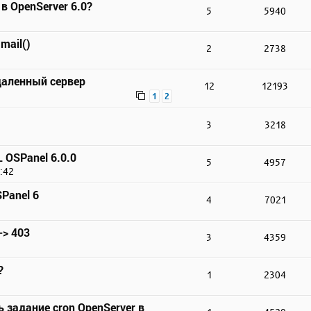
в OpenServer 6.0?
5
5940
mail()
2
2738
даленный сервер
12
12193
1
2
3
3218
 OSPanel 6.0.0
5
4957
:42
Panel 6
4
7021
-> 403
3
4359
?
1
2304
 задание cron OpenServer в