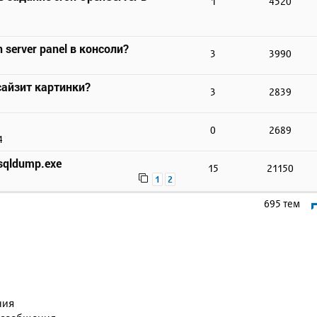
1
4520
 server panel в консоли?
3
3990
сайзит картинки?
3
2839
0
2689
4
qldump.exe
15
21150
1
2
695 тем
ния